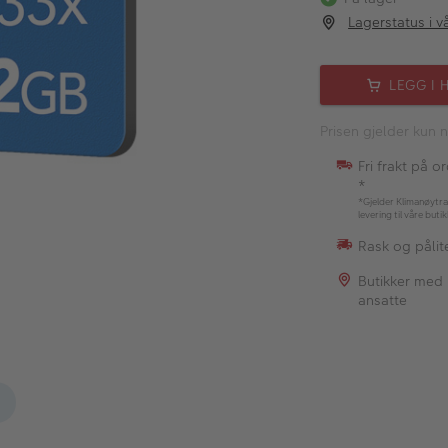
Lagerstatus i v
LEGG I 
Prisen gjelder kun n
Fri frakt på o
*
*Gjelder Klimanøytra
levering til våre buti
Rask og pålite
Butikker med
ansatte