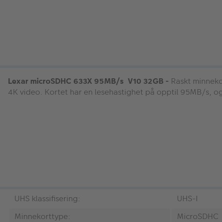
Lexar microSDHC 633X 95MB/s V10 32GB -
Raskt minnekor
4K video. Kortet har en lesehastighet på opptil 95MB/s, o
UHS klassifisering:
UHS-I
Minnekorttype:
MicroSDHC