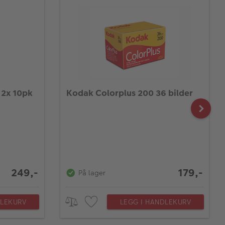
n 2x 10pk
Kodak Colorplus 200 36 bilder
249,-
179,-
På lager
DLEKURV
LEGG I HANDLEKURV