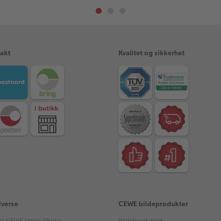
rakt
Kvalitet og sikkerhet
iverse
CEWE bildeprodukter
m CEWE Japan Photo
Bildeprodukter