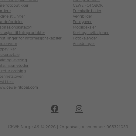
åre fotobutikker
CEWE FOTOBOK
rriere
Fremkalle bilder
dige stillinger
Veggbilder
undefordeler
Fotogaver
nspirasjonskatalog
Mobildeksler
sirasjon til fotoprodukter
Kort og invitasjoner
nstillinger for informasjonskapsler
Fotokalender
ersonvern
Anledninger
øpsvilkår
rukeravtale
akt og levering
etalingsmetoder
l-retur ordning
penhetsloven
st i test
ww.cewe-global.com
CEWE Norge AS © 2026 | Organisasjonsnummer: 965321039