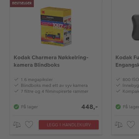
BESTSELGER
Kodak Charmera Nøkkelring-
Kodak Fu
kamera Blindboks
Engangs
1.6 megapiksler
800 ISO
Blindboks med ett av syv kamera
Innebyg
7 filtre og 4 filminspirerte rammer
Kompakt
448,-
På lager
På lage
LEGG I HANDLEKURV