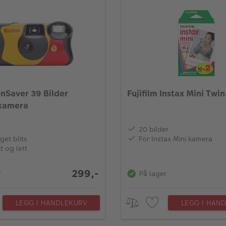
nSaver 39 Bilder
Fujifilm Instax Mini Twi
kamera
20 bilder
get blits
For Instax Mini kamera
 og lett
299,-
r
På lager
LEGG I HANDLEKURV
LEGG I HAN