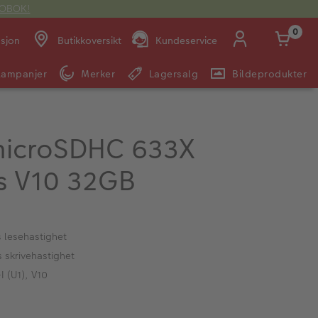
OTOBOK!
0
asjon
Butikkoversikt
Kundeservice
Kampanjer
Merker
Lagersalg
Bildeprodukter
Man -
09:00 -
14:00 -
Søndag:
Fre:
20:00
20:00
microSDHC 633X
 V10 32GB
E-post:
kundeservice@japanphoto.no
 lesehastighet
 skrivehastighet
I (U1), V10