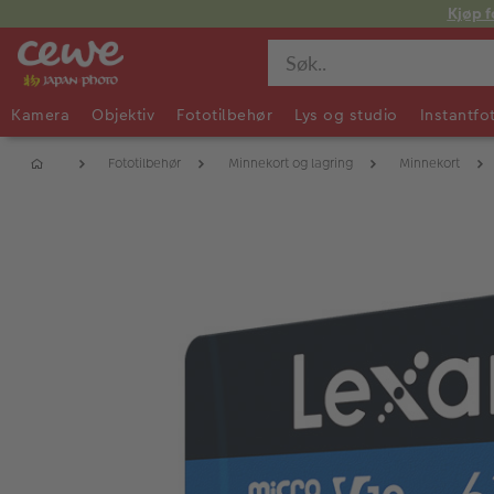
Kjøp f
Kamera
Objektiv
Fototilbehør
Lys og studio
Instantfo
Fototilbehør
Minnekort og lagring
Minnekort