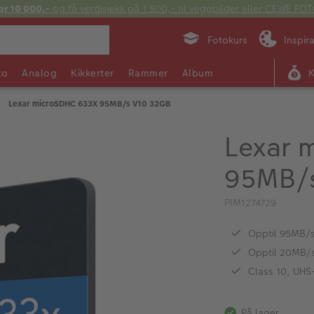
or 10 000,-
og få verdisjekk på 1 500,- til veggbilder eller CEWE F
Fotokurs
Inspir
to
Analog
Kikkerter
Rammer
Album
Lexar microSDHC 633X 95MB/s V10 32GB
Lexar 
95MB/s
PIM1274729
Opptil 95MB/s
Opptil 20MB/s
Class 10, UHS-
På lager