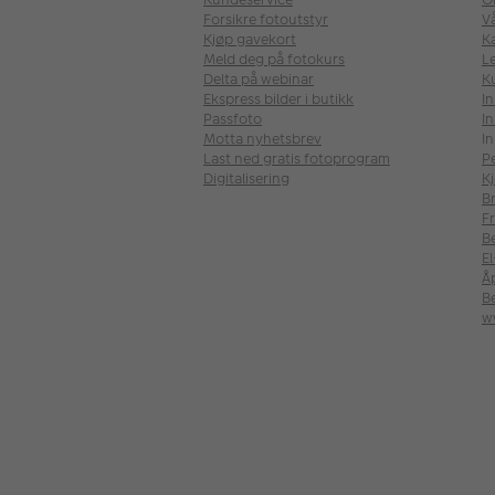
Forsikre fotoutstyr
V
Kjøp gavekort
Ka
Meld deg på fotokurs
Le
Delta på webinar
K
Ekspress bilder i butikk
I
Passfoto
In
Motta nyhetsbrev
In
Last ned gratis fotoprogram
P
Digitalisering
Kj
B
Fr
B
E
Å
Be
w