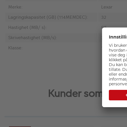
Merke:
Lexar
Lagringskapasitet (GB) (114MEMDEC):
32
Hastighet (MB/ s):
95
Skrivehastighet (MB/s):
20
Klasse:
10
Kunder som kjøp