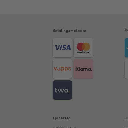
Betalingsmetoder
F
Tjenester
D
Kundeservice
O