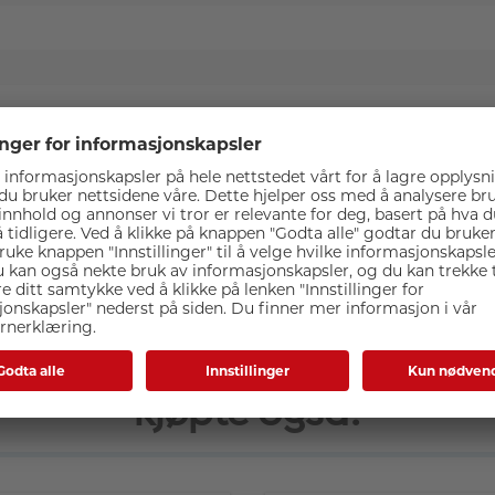
te Lexar microSDHC 633X 
kjøpte også: