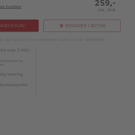
259,-
åre butikker
Inkl. MVA
HANDLEKURV
RESERVER I BUTIKK
år du handler eller reserverer varen via vår nettbutikk.
rdre over 2 000,-
l Servicepakke og
kker
lig levering
 kunnskapsrike