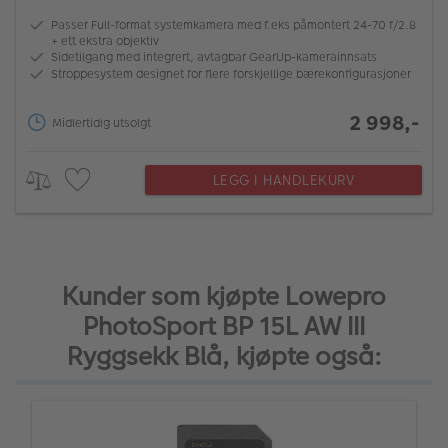
Passer Full-format systemkamera med f.eks påmontert 24-70 f/2.8
+ ett ekstra objektiv
Sidetilgang med integrert, avtagbar GearUp-kamerainnsats
Stroppesystem designet for flere forskjellige bærekonfigurasjoner
2 998,-
Midlertidig utsolgt
LEGG I HANDLEKURV
Kunder som kjøpte Lowepro
PhotoSport BP 15L AW III
Ryggsekk Blå, kjøpte også: