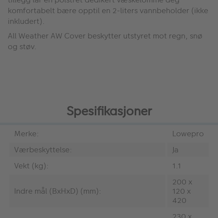
komfortabelt bære opptil en 2-liters vannbeholder (ikke
inkludert).
All Weather AW Cover beskytter utstyret mot regn, snø
og støv.
Spesifikasjoner
Merke:
Lowepro
Værbeskyttelse:
Ja
Vekt (kg):
1.1
200 x
Indre mål (BxHxD) (mm):
120 x
420
230 x