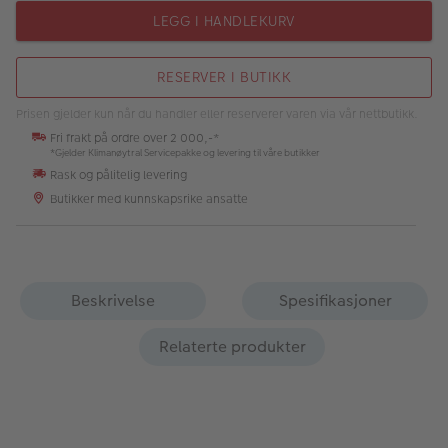
LEGG I HANDLEKURV
RESERVER I BUTIKK
Prisen gjelder kun når du handler eller reserverer varen via vår nettbutikk.
Fri frakt på ordre over 2 000,-*
*Gjelder Klimanøytral Servicepakke og levering til våre butikker
Rask og pålitelig levering
Butikker med kunnskapsrike ansatte
Beskrivelse
Spesifikasjoner
Relaterte produkter