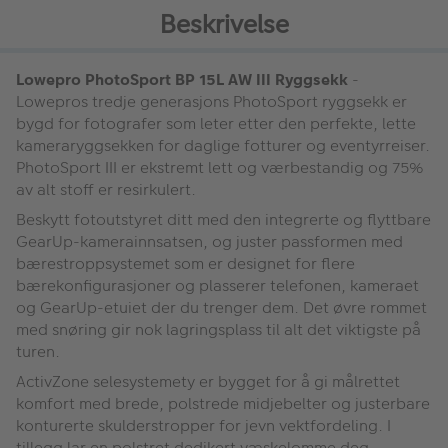
Beskrivelse
Lowepro PhotoSport BP 15L AW III Ryggsekk
-
Lowepros tredje generasjons PhotoSport ryggsekk er
bygd for fotografer som leter etter den perfekte, lette
kameraryggsekken for daglige fotturer og eventyrreiser.
PhotoSport III er ekstremt lett og værbestandig og 75%
av alt stoff er resirkulert.
Beskytt fotoutstyret ditt med den integrerte og flyttbare
GearUp-kamerainnsatsen, og juster passformen med
bærestroppsystemet som er designet for flere
bærekonfigurasjoner og plasserer telefonen, kameraet
og GearUp-etuiet der du trenger dem. Det øvre rommet
med snøring gir nok lagringsplass til alt det viktigste på
turen.
ActivZone selesystemety er bygget for å gi målrettet
komfort med brede, polstrede midjebelter og justerbare
konturerte skulderstropper for jevn vektfordeling. I
tillegg lar en polstret dedikert væskelomme deg