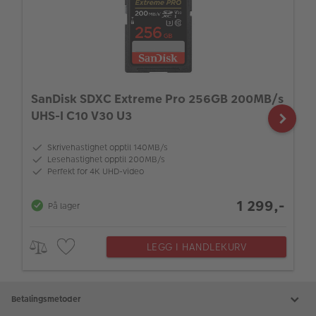
SanDisk SDXC Extreme Pro 256GB 200MB/s
UHS-I C10 V30 U3
Skrivehastighet opptil 140MB/s
Lesehastighet opptil 200MB/s
Perfekt for 4K UHD-video
1 299,-
På lager
LEGG I HANDLEKURV
Betalingsmetoder