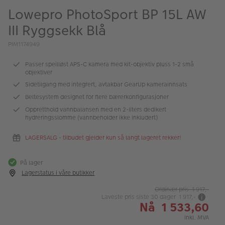
ALBUM
Lowepro PhotoSport BP 15L AW
III Ryggsekk Blå
Kampanjer
PIM1174949
Merker
Passer speilløst APS-C kamera med kit-objektiv pluss 1-2 små
Lagersalg
objektiver
Sidetilgang med integrert, avtakbar GearUp kamerainnsats
Bildeprodukter
Beltesystem designet for flere bærerkonfigurasjoner
Oppretthold vannbalansen med en 2-liters dedikert
Fotokurs
hydreringsslomme (vannbeholder ikke inkludert)
Inspirasjon
LAGERSALG - tilbudet gjelder kun så langt lageret rekker!
Butikkoversikt
På lager
Lagerstatus i våre butikker
Ordinær pris 1 917,-
Laveste pris siste 30 dager 1 917,-
Nå 1 533,60
Inkl. MVA