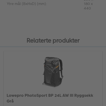
Ytre mål (BxHxD) (mm):
180 x
440
Relaterte produkter
Lowepro PhotoSport BP 24L AW III Ryggsekk
Grå