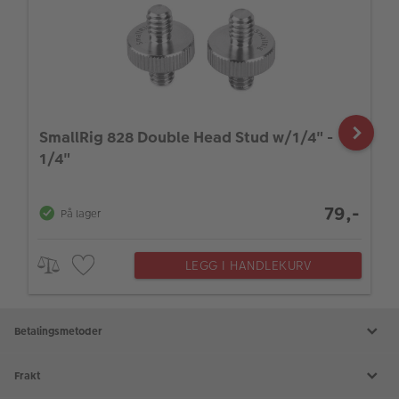
SmallRig 828 Double Head Stud w/1/4" -
1/4"
79,-
På lager
LEGG I HANDLEKURV
Betalingsmetoder
Frakt