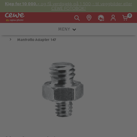
Kjøp for 10 000,-
og få verdisjekk på 1 500,- til veggbilder eller
CEWE FOTOBOK!
0
MENY
Man -
09:00 -
14:00 -
Søndag:
Manfrotto Adapter 147
KAMERA
Fre:
20:00
20:00
OBJEKTIV
FOTOTILBEHØR
E-post:
LYS OG STUDIO
kundeservice@japanphoto.no
INSTANTFOTO
ANALOG
KIKKERTER
RAMMER