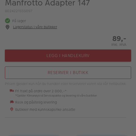
Manfrotto Adapter 147
ALBUM
8024221555097
Kampanjer
På lager
Lagerstatus i våre butikker
Merker
89,-
Lagersalg
Inkl. MVA
Bildeprodukter
LEGG I HANDLEKURV
Fotokurs
RESERVER I BUTIKK
Inspirasjon
Prisen gjelder kun når du handler eller reserverer varen via vår nettbutikk.
Fri frakt på ordre over 2 000,-*
Butikkoversikt
*Gjelder Klimanøytral Servicepakke og levering til våre butikker
Rask og pålitelig levering
Butikker med kunnskapsrike ansatte