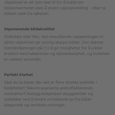
objektivet er alt som skal til for å koble inn
telekonverteren uten å endre opptaksstilling – eller ta
blikket vekk fra søkeren.
Imponerende bildekvalitet
Stillbilder eller film, den enestående oppløsningen til
dette objektivet gir utrolig skarpe bilder. Den største
blenderåpningen på f/2.8 gir muligheter for å jobbe
kreativt med lukkertider og dybdeskarphet, og bokehen
er vakkert avrundet.
Perfekt klarhet
Skal du ta bilder der det er flere direkte lyskilder i
bildefeltet? Nikons avanserte antireflekterende
mesoamorf-belegg bekjemper skyggebilder og
lysflekker ved å hindre innfallende lys fra både
diagonale og vertikale retninger.