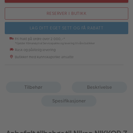
RESERVER I BUTIKK
LAG DITT EGET SETT OG FÅ RABATT
Fri frakt på ordre over 2 000,-*
*Gjelder Klimanøytral Servicepakke og levering til våre butikker
Rask og pålitelig levering
Butikker med kunnskapsrike ansatte
Tilbehør
Beskrivelse
Spesifikasjoner