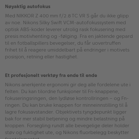
Nøyaktig autofokus
Med NIKKOR Z 400 mm f/2.8 TC VR S går du ikke glipp
av noe. Nikons Silky Swift VCM-autofokussystem med
optisk ABS-koder leverer utrolig rask fokusering med
presis motivhenting og -følging. Fra en jaktende gepard
til en fotballspillers bevegelser, du får uovertruffen
frihet til å reagere umiddelbart på endringer i motivets
posisjon, retning eller hastighet.
Et profesjonelt verktøy fra ende til ende
Nikons anerkjente ergonomi gir deg alle fordelene ute i
felten. Du kan tilordne funksjoner til Fn-knappene,
fokuseringsringen, den lydløse kontrollringen – og Fn-
ringen. Du kan bruke knappen for minneinnstilling til å
lagre fokusavstander. Objektivets tyngdepunkt ligger
bak for mer stabil betjening og mindre belastning på
kroppen. Forsegling rundt alle bevegelige deler holder
støv og fuktighet ute, og Nikons fluorbelegg beskytter