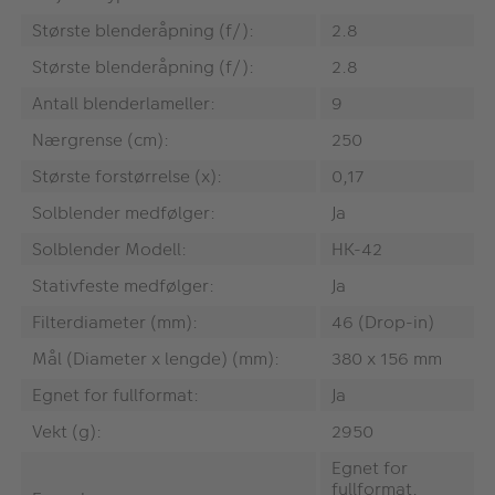
Største blenderåpning (f/):
2.8
Største blenderåpning (f/):
2.8
Antall blenderlameller:
9
Nærgrense (cm):
250
Største forstørrelse (x):
0,17
Solblender medfølger:
Ja
Solblender Modell:
HK-42
Stativfeste medfølger:
Ja
Filterdiameter (mm):
46 (Drop-in)
Mål (Diameter x lengde) (mm):
380 x 156 mm
Egnet for fullformat:
Ja
Vekt (g):
2950
Egnet for
fullformat,