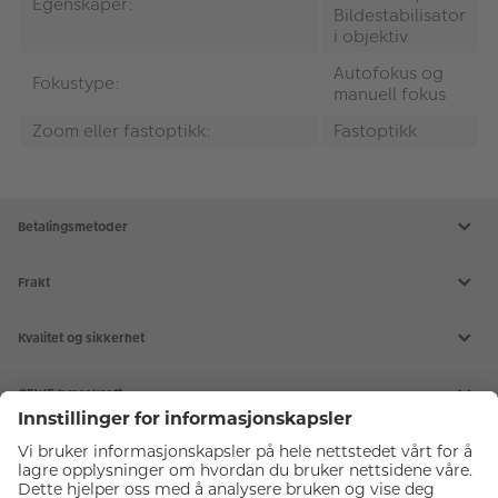
Egenskaper:
Bildestabilisator
i objektiv
Autofokus og
Fokustype:
manuell fokus
Zoom eller fastoptikk:
Fastoptikk
Betalingsmetoder
Frakt
Kvalitet og sikkerhet
CEWE bærekraft
Tjenester
Kundeservice