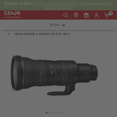
Kjøp for 10 000,-
og få verdisjekk på 1 500,- til veggbilder eller
CEWE FOTOBOK!
0
MENY
Man -
09:00 -
14:00 -
Søndag:
Nikon NIKKOR Z 400mm f/2.8 TC VR S
KAMERA
Fre:
20:00
20:00
OBJEKTIV
FOTOTILBEHØR
E-post:
LYS OG STUDIO
kundeservice@japanphoto.no
INSTANTFOTO
ANALOG
KIKKERTER
RAMMER