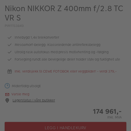
ALBUM
Nikon NIKKOR Z 400mm f/2.8 TC
VR S
Kampanjer
PIM1153849
Merker
Innebygd 1,4x telekonverter
Lagersalg
Mesoamorf-belegg: Klasseledende antirefleksbelegg
Bildeprodukter
Utrolig rask autofokus med presis motivhenting og -følging
Forsegling rundt alle bevegelige deler holder støv og fuktighet ute
Fotokurs
Inkl. verdisjekk til CEWE FOTOBOK eller veggbilder! - verdi 379,-
Inspirasjon
Midlertidig utsolgt
Butikkoversikt
Varsle meg
Lagerstatus i våre butikker
174 961,-
Inkl. MVA
LEGG I HANDLEKURV