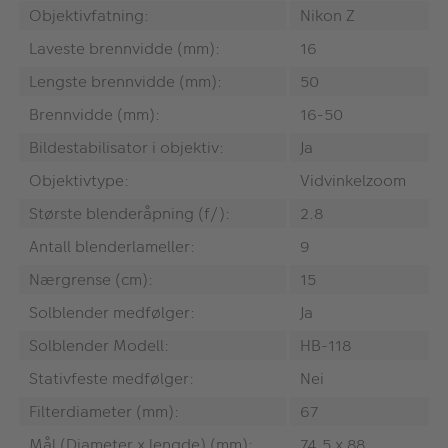
Objektivfatning:
Nikon Z
Laveste brennvidde (mm):
16
Lengste brennvidde (mm):
50
Brennvidde (mm):
16-50
Bildestabilisator i objektiv:
Ja
Objektivtype:
Vidvinkelzoom
Største blenderåpning (f/):
2.8
Antall blenderlameller:
9
Nærgrense (cm):
15
Solblender medfølger:
Ja
Solblender Modell:
HB-118
Stativfeste medfølger:
Nei
Filterdiameter (mm):
67
Mål (Diameter x lengde) (mm):
74,5 x 88