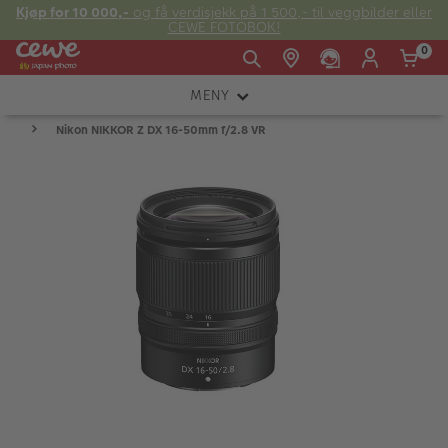
Kjøp for 10 000,-
og få verdisjekk på 1 500,- til veggbilder eller
CEWE FOTOBOK!
0
MENY
Man -
09:00 -
14:00 -
Søndag:
Nikon NIKKOR Z DX 16-50mm f/2.8 VR
KAMERA
Fre:
20:00
20:00
OBJEKTIV
FOTOTILBEHØR
E-post:
LYS OG STUDIO
kundeservice@japanphoto.no
INSTANTFOTO
ANALOG
KIKKERTER
RAMMER