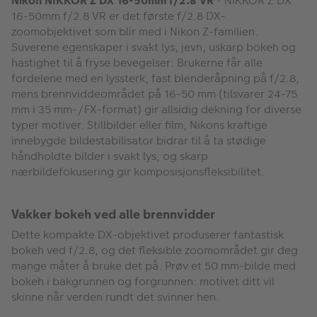
Nikon NIKKOR Z DX 16-50mm f/2.8 VR
- NIKKOR Z DX
16-50mm f/2.8 VR er det første f/2.8 DX-
zoomobjektivet som blir med i Nikon Z-familien.
Suverene egenskaper i svakt lys, jevn, uskarp bokeh og
hastighet til å fryse bevegelser: Brukerne får alle
fordelene med en lyssterk, fast blenderåpning på f/2.8,
mens brennviddeområdet på 16-50 mm (tilsvarer 24-75
mm i 35 mm-/FX-format) gir allsidig dekning for diverse
typer motiver. Stillbilder eller film, Nikons kraftige
innebygde bildestabilisator bidrar til å ta stødige
håndholdte bilder i svakt lys, og skarp
nærbildefokusering gir komposisjonsfleksibilitet.
Vakker bokeh ved alle brennvidder
Dette kompakte DX-objektivet produserer fantastisk
bokeh ved f/2.8, og det fleksible zoomområdet gir deg
mange måter å bruke det på. Prøv et 50 mm-bilde med
bokeh i bakgrunnen og forgrunnen: motivet ditt vil
skinne når verden rundt det svinner hen.