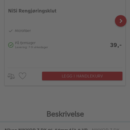
NiSi Rengjøringsklut
Microfiber
På fjernlager
39,-
Levering: 7-9 virkedager
LEGG I HANDLEKURV
Beskrivelse