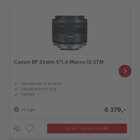
Canon RF 35mm f/1.8 Macro IS STM
Stillegående STM-motor
Objektivkontroll-ring
HybridIS
6 379,-
På lager
LEGG I HANDLEKURV