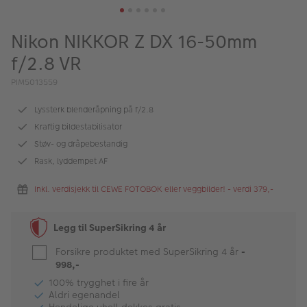
ALBUM
Nikon NIKKOR Z DX 16-50mm
Kampanjer
f/2.8 VR
Merker
PIM5013559
Lagersalg
Lyssterk blenderåpning på f/2.8
Bildeprodukter
Kraftig bildestabilisator
Støv- og dråpebestandig
Fotokurs
Rask, lyddempet AF
Inspirasjon
Inkl. verdisjekk til CEWE FOTOBOK eller veggbilder! - verdi 379,-
Butikkoversikt
Legg til SuperSikring 4 år
Forsikre produktet med SuperSikring 4 år
-
998,-
100% trygghet i fire år
Aldri egenandel