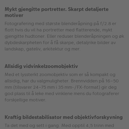
Mykt gjengitte portretter. Skarpt detaljerte
motiver
Fotografering med største blenderåpning på f/2.8 er
flott hvis du vil ha portretter med flatterende, mykt
gjengitte hudtoner. Eller reduser blenderåpningen og øk
dybdeskarpheten for å få skarpe, detaljrike bilder av
landskap, gateliv, arkitektur og mer.
Allsidig vidvinkelzoomobjektiv
Med et lyssterkt zoomobjektiv som er så kompakt og
allsidig, har du valgmuligheter. Brennvidden på 16–50
mm (tilsvarer 24–75 mm i 35 mm-/FX-format) gir deg
god plass til å leke med vinklene mens du fotograferer
forskjellige motiver.
Kraftig bildestabilisator med objektivforskyvning
Ta det med og sett i gang. Med opptil 4,5 trinn med