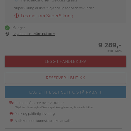
Hendelige uhell dekkes gratis
SuperSikring er ikke tilgjengelig for bedriftskunder.
Les mer om SuperSikring
På lager
Lagerstatus i våre butikker
9 289,-
Inkl. MVA
LEGG I HANDLEKURV
RESERVER I BUTIKK
LAG DITT EGET SETT OG FÅ RABATT
Fri frakt på ordre over 2 000,-*
*Gjelder Klimanøytral Servicepakke og levering til våre butikker
Rask og pålitelig levering
Butikker med kunnskapsrike ansatte