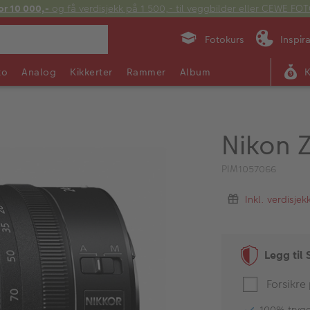
or 10 000,-
og få verdisjekk på 1 500,- til veggbilder eller CEWE F
Fotokurs
Inspir
to
Analog
Kikkerter
Rammer
Album
Nikon 
PIM1057066
Inkl. verdisje
Legg til 
Forsikre
100% tryggh