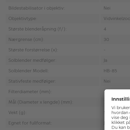
Bildestabilisator i objektiv:
Nei
Objektivtype:
Vidvinkelzo
Største blenderåpning (f/):
4
Nærgrense (cm):
30
Største forstørrelse (x):
-
Solblender medfølger:
Ja
Solblender Modell:
HB-85
Stativfeste medfølger:
Nei
Filterdiameter (mm):
72
Mål (Diameter x lengde) (mm):
77,5 x 88,5
Vekt (g):
500
Egnet for fullformat:
Ja