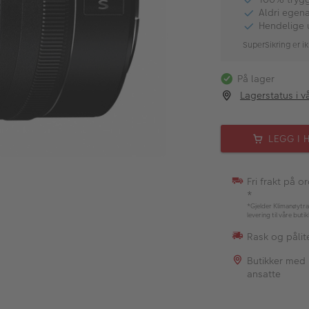
Aldri egen
Hendelige 
SuperSikring er ik
På lager
Lagerstatus i v
LEGG I 
Fri frakt på o
*
*Gjelder Klimanøytra
levering til våre buti
Rask og pålite
Butikker med
ansatte