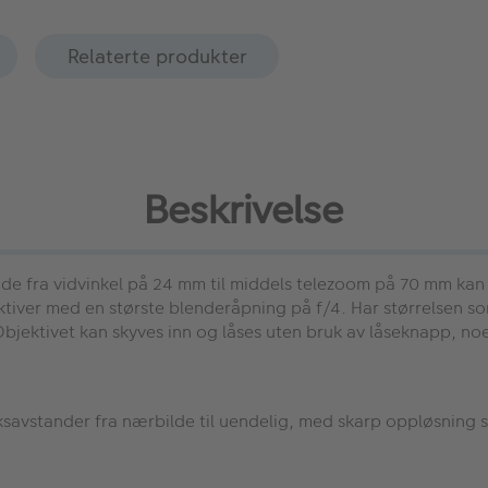
Relaterte produkter
Beskrivelse
 fra vidvinkel på 24 mm til middels telezoom på 70 mm kan e
iver med en største blenderåpning på f/4. Har størrelsen som
bjektivet kan skyves inn og låses uten bruk av låseknapp, no
ksavstander fra nærbilde til uendelig, med skarp oppløsning s