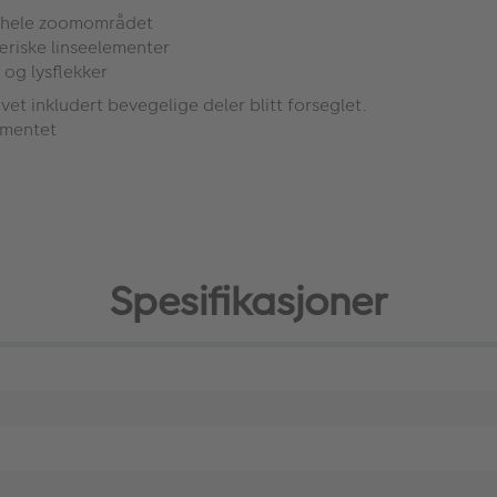
r hele zoomområdet
æriske linseelementer
 og lysflekker
et inkludert bevegelige deler blitt forseglet.
lementet
Spesifikasjoner