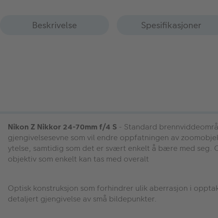
Beskrivelse
Spesifikasjoner
Nikon Z Nikkor 24-70mm f/4 S
- Standard brennviddeområde
gjengivelsesevne som vil endre oppfatningen av zoomobjekt
ytelse, samtidig som det er svært enkelt å bære med seg. O
objektiv som enkelt kan tas med overalt
Optisk konstruksjon som forhindrer ulik aberrasjon i oppta
detaljert gjengivelse av små bildepunkter.