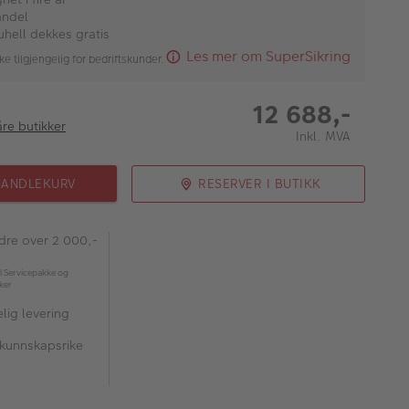
andel
uhell dekkes gratis
Les mer om SuperSikring
ke tilgjengelig for bedriftskunder.
12 688,-
åre butikker
Inkl. MVA
HANDLEKURV
RESERVER I BUTIKK
rdre over 2 000,-
l Servicepakke og
kker
lig levering
 kunnskapsrike