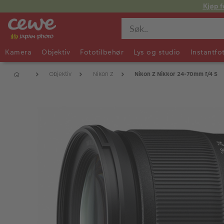
Kjøp f
Kamera
Objektiv
Fototilbehør
Lys og studio
Instantfo
Objektiv
Nikon Z
Nikon Z Nikkor 24-70mm f/4 S