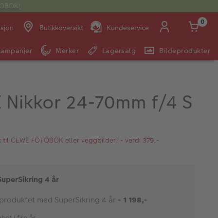
OTOBOK!
0
asjon
Butikkoversikt
Kundeservice
Kampanjer
Merker
Lagersalg
Bildeprodukter
Man -
09:00 -
14:00 -
Søndag:
Fre:
20:00
20:00
Z Nikkor 24-70mm f/4 S
E-post:
kundeservice@japanphoto.no
kk til CEWE FOTOBOK eller veggbilder! - verdi 379,-
SuperSikring 4 år
 produktet med SuperSikring 4 år
- 1 198,-
et i fire år