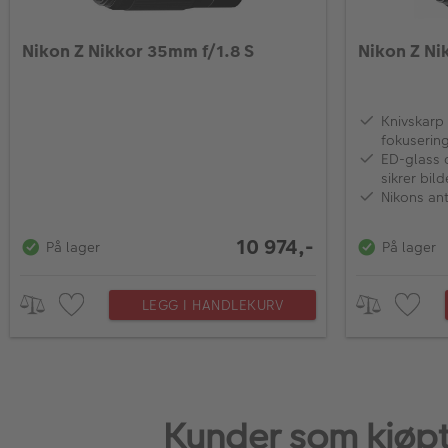
Nikon Z Nikkor 35mm f/1.8 S
Nikon Z Ni
Knivskarp 
fokuserin
ED-glass 
sikrer bil
farger og
Nikons ant
10 974,-
På lager
På lager
LEGG I HANDLEKURV
Kunder som kjøpt