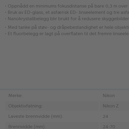
• Oppnådd en minimums fokusdistanse på bare 0,3 m ove
• Bruk av ED-glass, et asfærisk ED- linseelement og tre asf
• Nanokrystallbelegg blir brukt for å redusere skyggebilder
• Med tanke på støv- og dråpebestandighet er hele objektiv
• Et fluorbelegg er lagt på overflaten til det fremre linsee
Merke:
Nikon
Objektivfatning:
Nikon Z
Laveste brennvidde (mm):
24
Brennvidde (mm):
24-70