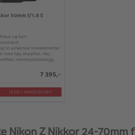
kkor 50mm f/1.8 S
fokus og kort
gsavstand
og to asfæriske linseelementer
der med høy skarphet, rike
 dyp kontrast
irefleks nanokrystallbelegg
7 395,-
LEGG I HANDLEKURV
e Nikon Z Nikkor 24-70mm f/