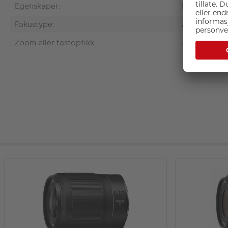
Egenskaper:
Egnet for fu
Fokustype:
Autofokus o
Zoom eller fastoptikk:
Zoomobjekt