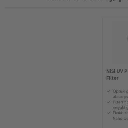
NiSi UV 
Filter
Optisk g
absorps
Filterr
nøyaktig
Eksklus
Nano b