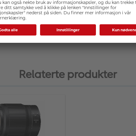
llformat
g manuell fokus
iv
Relaterte produkter