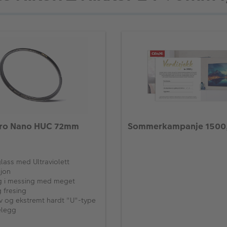
Pro Nano HUC 72mm
Sommerkampanje 1500
lass med Ultraviolett
jon
ing i messing med meget
 fresing
iv og ekstremt hardt "U"-type
elegg