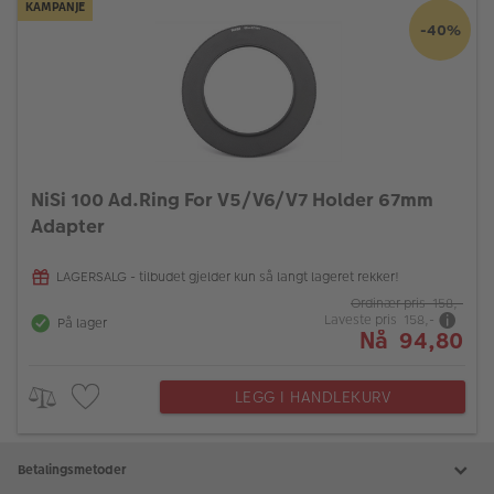
KAMPANJE
-40%
NiSi 100 Ad.Ring For V5/V6/V7 Holder 67mm
Adapter
LAGERSALG - tilbudet gjelder kun så langt lageret rekker!
Ordinær pris 158,-
Laveste pris 158,-
På lager
Nå 94,80
LEGG I HANDLEKURV
Betalingsmetoder