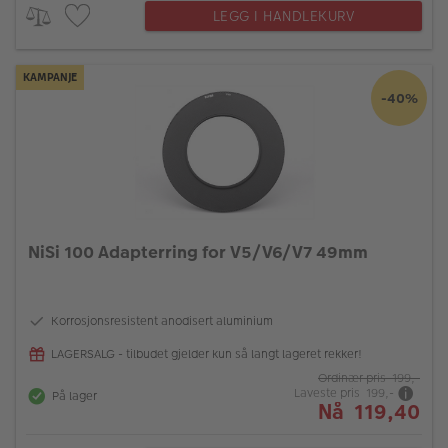
LEGG I HANDLEKURV
KAMPANJE
-40%
NiSi 100 Adapterring for V5/V6/V7 49mm
Korrosjonsresistent anodisert aluminium
LAGERSALG - tilbudet gjelder kun så langt lageret rekker!
Ordinær pris 199,-
Laveste pris 199,-
På lager
Nå 119,40