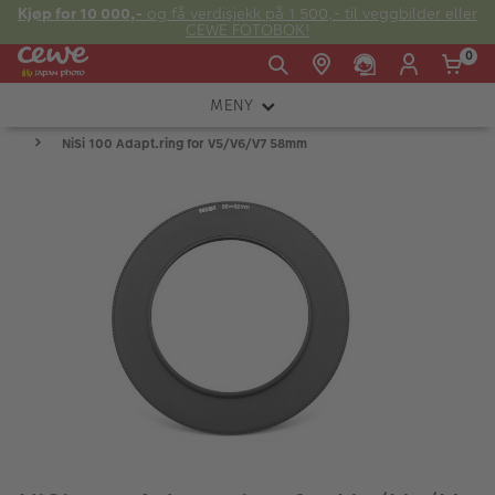
Kjøp for 10 000,-
og få verdisjekk på 1 500,- til veggbilder eller
CEWE FOTOBOK!
0
MENY
Man -
09:00 -
14:00 -
Søndag:
NiSi 100 Adapt.ring for V5/V6/V7 58mm
KAMERA
Fre:
20:00
20:00
OBJEKTIV
FOTOTILBEHØR
E-post:
LYS OG STUDIO
kundeservice@japanphoto.no
INSTANTFOTO
ANALOG
KIKKERTER
RAMMER