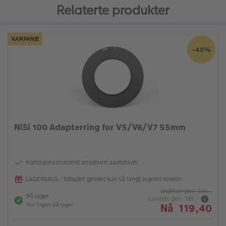
Relaterte produkter
KAMPANJE
-40%
NiSi 100 Adapterring for V5/V6/V7 55mm
Korrosjonsresistent anodisert aluminium
LAGERSALG - tilbudet gjelder kun så langt lageret rekker!
Ordinær pris 199,-
På lager
Laveste pris 199,-
Nå 119,40
Kun 1 igjen på lager