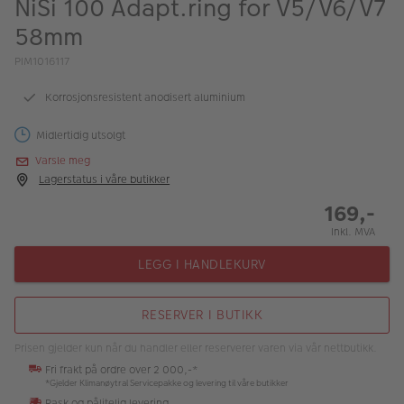
NiSi 100 Adapt.ring for V5/V6/V7
ALBUM
58mm
Kampanjer
PIM1016117
Merker
Korrosjonsresistent anodisert aluminium
Lagersalg
Midlertidig utsolgt
Bildeprodukter
Varsle meg
Lagerstatus i våre butikker
169,-
Fotokurs
Inkl. MVA
Inspirasjon
LEGG I HANDLEKURV
Butikkoversikt
RESERVER I BUTIKK
Prisen gjelder kun når du handler eller reserverer varen via vår nettbutikk.
Fri frakt på ordre over 2 000,-*
*Gjelder Klimanøytral Servicepakke og levering til våre butikker
Rask og pålitelig levering