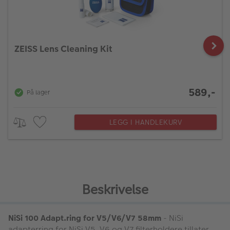
ZEISS Lens Cleaning Kit
589,-
På lager
LEGG I HANDLEKURV
Beskrivelse
NiSi 100 Adapt.ring for V5/V6/V7 58mm
- NiSi
adapterring for NiSi V5, V6 og V7 filterholdere tillater