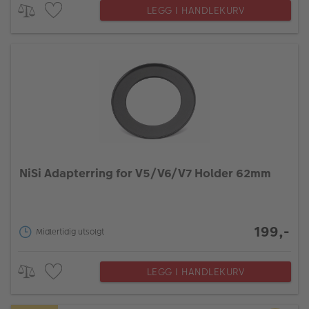
LEGG I HANDLEKURV
NiSi Adapterring for V5/V6/V7 Holder 62mm
199,-
Midlertidig utsolgt
LEGG I HANDLEKURV