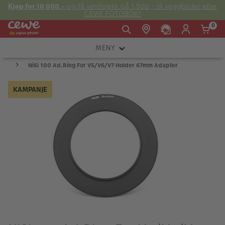
Kjøp for 10 000,-
og få verdisjekk på 1 500,- til veggbilder eller
CEWE FOTOBOK!
0
MENY
Man -
09:00 -
14:00 -
Søndag:
NiSi 100 Ad.Ring For V5/V6/V7 Holder 67mm Adapter
KAMERA
Fre:
20:00
20:00
OBJEKTIV
KAMPANJE
FOTOTILBEHØR
E-post:
LYS OG STUDIO
kundeservice@japanphoto.no
INSTANTFOTO
ANALOG
KIKKERTER
RAMMER