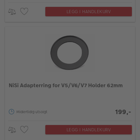
LEGG I HANDLEKURV
NiSi Adapterring for V5/V6/V7 Holder 62mm
199,-
Midlertidig utsolgt
LEGG I HANDLEKURV