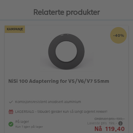
Relaterte produkter
KAMPANJE
-40%
NiSi 100 Adapterring for V5/V6/V7 55mm
Korrosjonsresistent anodisert aluminium
LAGERSALG - tilbudet gjelder kun så langt lageret rekker!
Ordinær pris 199,-
På lager
Laveste pris 199,-
Nå 119,40
Kun 1 igjen på lager