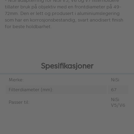
- NiSi adapterring for NiSi V5, V6 og V7 filterholdere
tillater bruk på objektiv med en frontdiameter på 49-
72mm. Den er lett og produsert i aluminiumslegering
som har en korrosjonsbestandig, svart anodisert finish
for beste holdbarhet.
Spesifikasjoner
Merke:
NiSi
Filterdiameter (mm):
67
NiSi
Passer til:
V5/V6