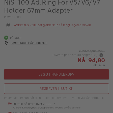
NiSi 100 Ad.Ring For V5/V6/V7
ALBUM
Holder 67mm Adapter
Kampanjer
PIM1108583
Merker
LAGERSALG - tilbudet gjelder kun så langt lageret rekker!
Lagersalg
På lager
Lagerstatus i våre butikker
Bildeprodukter
Ordinær pris 158,-
Laveste pris siste 30 dager 158,-
Nå 94,80
Fotokurs
Inkl. MVA
Inspirasjon
LEGG I HANDLEKURV
Butikkoversikt
RESERVER I BUTIKK
Prisen gjelder kun når du handler eller reserverer varen via vår nettbutikk.
Fri frakt på ordre over 2 000,-*
*Gjelder Klimanøytral Servicepakke og levering til våre butikker