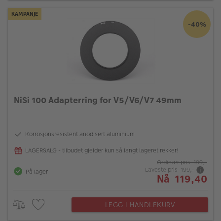
KAMPANJE
-40%
NiSi 100 Adapterring for V5/V6/V7 49mm
Korrosjonsresistent anodisert aluminium
LAGERSALG - tilbudet gjelder kun så langt lageret rekker!
Ordinær pris 199,-
Laveste pris 199,-
På lager
Nå 119,40
LEGG I HANDLEKURV