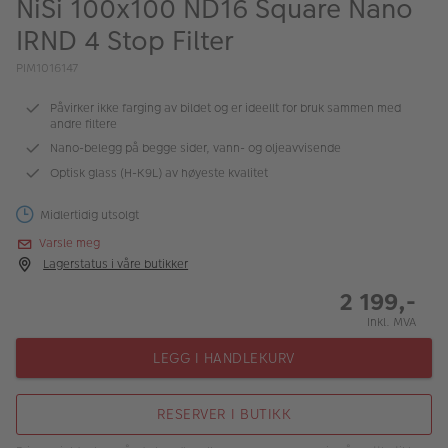
NiSi 100x100 ND16 Square Nano
ALBUM
IRND 4 Stop Filter
Kampanjer
PIM1016147
Merker
Påvirker ikke farging av bildet og er ideellt for bruk sammen med
andre filtere
Lagersalg
Nano-belegg på begge sider, vann- og oljeavvisende
Bildeprodukter
Optisk glass (H-K9L) av høyeste kvalitet
Midlertidig utsolgt
Fotokurs
Varsle meg
Lagerstatus i våre butikker
Inspirasjon
2 199,-
Butikkoversikt
Inkl. MVA
LEGG I HANDLEKURV
RESERVER I BUTIKK