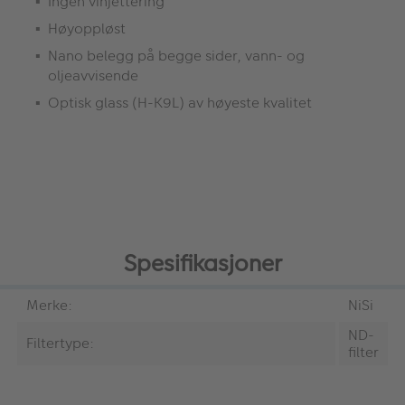
Ingen vinjettering
Høyoppløst
Nano belegg på begge sider, vann- og
oljeavvisende
Optisk glass (H-K9L) av høyeste kvalitet
Spesifikasjoner
Merke:
NiSi
ND-
Filtertype:
filter