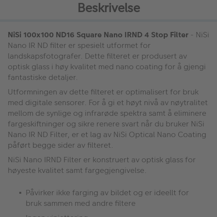
Beskrivelse
NiSi 100x100 ND16 Square Nano IRND 4 Stop Filter
- NiSi
Nano IR ND filter er spesielt utformet for
landskapsfotografer. Dette filteret er produsert av
optisk glass i høy kvalitet med nano coating for å gjengi
fantastiske detaljer.
Utformningen av dette filteret er optimalisert for bruk
med digitale sensorer. For å gi et høyt nivå av nøytralitet
mellom de synlige og infrarøde spektra samt å eliminere
fargeskiftninger og sikre renere svart når du bruker NiSi
Nano IR ND Filter, er et lag av NiSi Optical Nano Coating
påført begge sider av filteret.
NiSi Nano IRND Filter er konstruert av optisk glass for
høyeste kvalitet samt fargegjengivelse.
Påvirker ikke farging av bildet og er ideellt for
bruk sammen med andre filtere