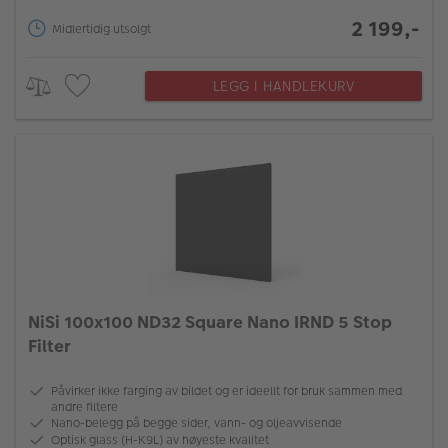
2 199,-
Midlertidig utsolgt
LEGG I HANDLEKURV
NiSi 100x100 ND32 Square Nano IRND 5 Stop
Filter
Påvirker ikke farging av bildet og er ideellt for bruk sammen med
andre filtere
Nano-belegg på begge sider, vann- og oljeavvisende
Optisk glass (H-K9L) av høyeste kvalitet