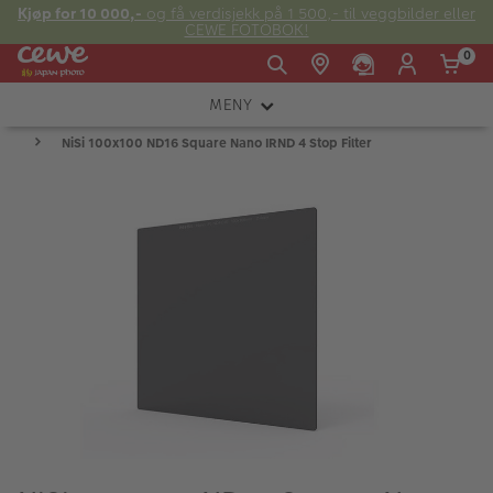
Kjøp for 10 000,-
og få verdisjekk på 1 500,- til veggbilder eller
CEWE FOTOBOK!
0
MENY
Man -
09:00 -
14:00 -
Søndag:
NiSi 100x100 ND16 Square Nano IRND 4 Stop Filter
KAMERA
Fre:
20:00
20:00
OBJEKTIV
FOTOTILBEHØR
E-post:
LYS OG STUDIO
kundeservice@japanphoto.no
INSTANTFOTO
ANALOG
KIKKERTER
RAMMER