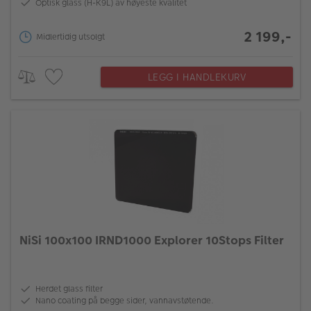
Optisk glass (H-K9L) av høyeste kvalitet
2 199,-
Midlertidig utsolgt
LEGG I HANDLEKURV
NiSi 100x100 IRND1000 Explorer 10Stops Filter
Herdet glass filter
Nano coating på begge sider, vannavstøtende.