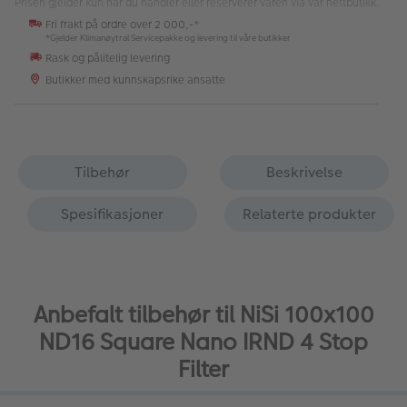
Prisen gjelder kun når du handler eller reserverer varen via vår nettbutikk.
Fri frakt på ordre over 2 000,-*
*Gjelder Klimanøytral Servicepakke og levering til våre butikker
Rask og pålitelig levering
Butikker med kunnskapsrike ansatte
Tilbehør
Beskrivelse
Spesifikasjoner
Relaterte produkter
Anbefalt tilbehør til NiSi 100x100
ND16 Square Nano IRND 4 Stop
Filter