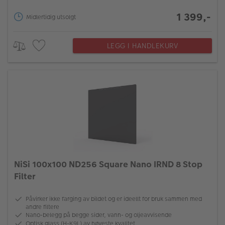
1 399,-
Midlertidig utsolgt
LEGG I HANDLEKURV
NiSi 100x100 ND256 Square Nano IRND 8 Stop
Filter
Påvirker ikke farging av bildet og er ideellt for bruk sammen med
andre filtere
Nano-belegg på begge sider, vann- og oljeavvisende
Optisk glass (H-K9L) av høyeste kvalitet