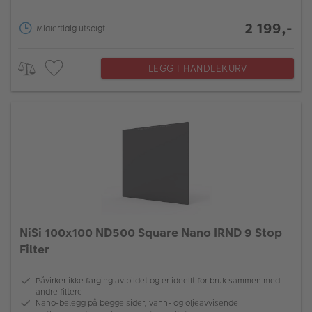
2 199,-
Midlertidig utsolgt
LEGG I HANDLEKURV
NiSi 100x100 ND500 Square Nano IRND 9 Stop
Filter
Påvirker ikke farging av bildet og er ideellt for bruk sammen med
andre filtere
Nano-belegg på begge sider, vann- og oljeavvisende