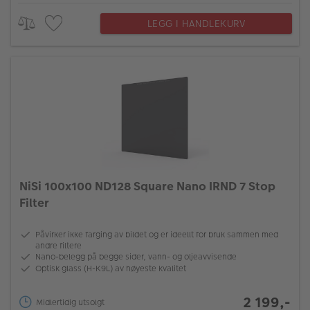
LEGG I HANDLEKURV
NiSi 100x100 ND128 Square Nano IRND 7 Stop
Filter
Påvirker ikke farging av bildet og er ideellt for bruk sammen med
andre filtere
Nano-belegg på begge sider, vann- og oljeavvisende
Optisk glass (H-K9L) av høyeste kvalitet
2 199,-
Midlertidig utsolgt