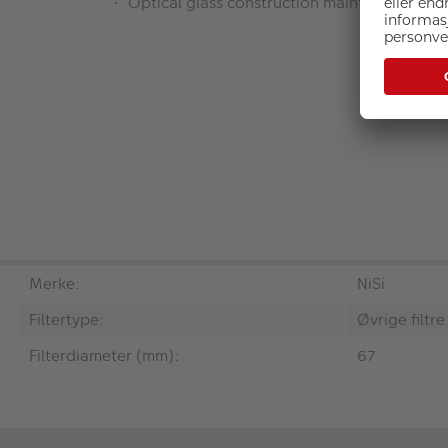
Optical glass construction maintains the ori
Merke:
NiSi
Filtertype:
Øvrige filtre
Filterdiameter (mm):
67