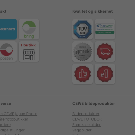
rakt
Kvalitet og sikkerhet
iverse
CEWE bildeprodukter
m CEWE Japan Photo
Bildeprodukter
åre fotobutikker
CEWE FOTOBOK
rriere
Fremkalle bilder
dige stillinger
Veggbilder