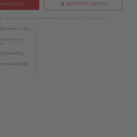
HANDLEKURV
RESERVER I BUTIKK
år du handler eller reserverer varen via vår nettbutikk.
rdre over 2 000,-
l Servicepakke og
kker
lig levering
 kunnskapsrike