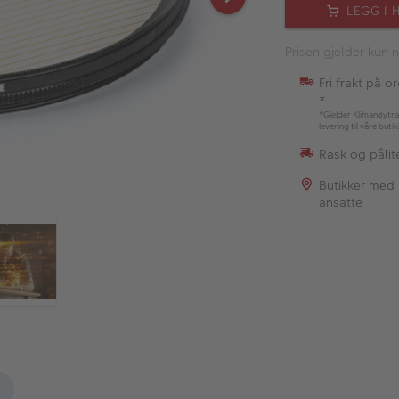
LEGG I 
Prisen gjelder kun n
Fri frakt på o
*
*Gjelder Klimanøytra
levering til våre buti
Rask og pålite
Butikker med
ansatte