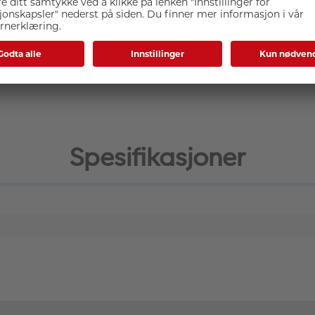
ginal image quality and does not affect the overall color or c
Spesifikasjoner