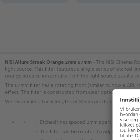
NiSi Allure Streak Orange 2mm 67mm -
The NiSi Cinema Rot
light source. This filter features a single series of etched 
orange streaks horizontally from the light source usually 
The 67mm filter has a rotating front (similar to how a CPL r
effect. The filter is constructed from clear optical-grade 
We recommend focal lengths of 35mm and longer with our st
Etched lines spaced 2mm apart produce a hori
The filter can be rotated to adjust the orient