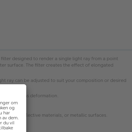
lter designed to render a single light ray from a point
ter surface. The filter creates the effect of elongated
light ray can be adjusted to suit your composition or desired
e.
free from lens deformation.
hlights, reflective materials, or metallic surfaces.