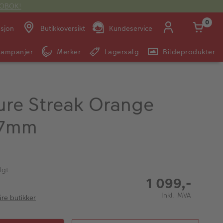
OTOBOK!
0
asjon
Butikkoversikt
Kundeservice
Kampanjer
Merker
Lagersalg
Bildeprodukter
Man -
09:00 -
14:00 -
Søndag:
Fre:
20:00
20:00
lure Streak Orange
7mm
E-post:
kundeservice@japanphoto.no
lgt
1 099,-
Inkl. MVA
åre butikker