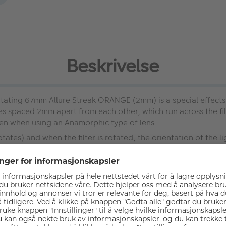
Beskrivelse
ating 67mm Allure Streak ORANGE (2mm) is a special effects fi
lines spaced 2mm apart from each other, which run across the fil
seen when using an Anamorphic type of lens.
otates) and when the filter is rotated, the orientation of the 
glass H-K9L for maintained image clarity and an aluminum fram
reak range to ensure a straight steak from the light source 
zontal single ray of light from point light sources, strong hig
ation of the light streak.