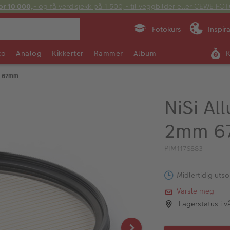
or 10 000,-
og få verdisjekk på 1 500,- til veggbilder eller CEWE F
Fotokurs
Inspir
to
Analog
Kikkerter
Rammer
Album
m 67mm
NiSi Al
2mm 6
PIM1176883
Midlertidig utso
Varsle meg
Lagerstatus i v