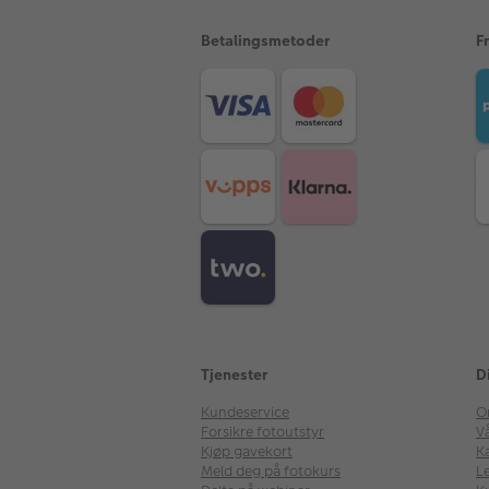
Betalingsmetoder
F
Tjenester
D
Kundeservice
O
Forsikre fotoutstyr
V
Kjøp gavekort
Ka
Meld deg på fotokurs
Le