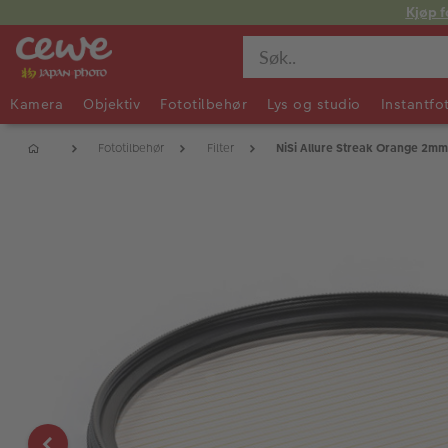
Kjøp f
Kamera
Objektiv
Fototilbehør
Lys og studio
Instantfo
Fototilbehør
Filter
NiSi Allure Streak Orange 2m