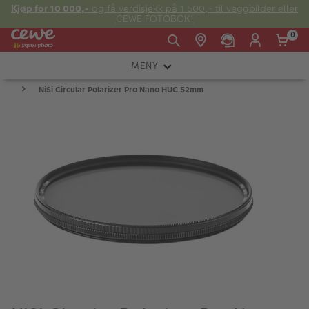
Kjøp for 10 000,-
og få verdisjekk på 1 500,- til veggbilder eller
CEWE FOTOBOK!
0
MENY
Man -
09:00 -
14:00 -
Søndag:
NiSi Circular Polarizer Pro Nano HUC 52mm
KAMERA
Fre:
20:00
20:00
OBJEKTIV
FOTOTILBEHØR
E-post:
LYS OG STUDIO
kundeservice@japanphoto.no
INSTANTFOTO
ANALOG
KIKKERTER
RAMMER