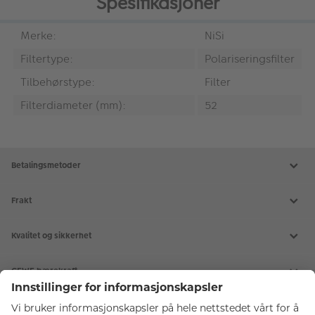
Spesifikasjoner
Merke:
NiSi
Filtertype:
Polariseringsfilter
Tilbehørstype:
Filter
Filterdiameter (mm):
52
Betalingsmetoder
Frakt
Kvalitet og sikkerhet
CEWE bærekraft
Tjenester