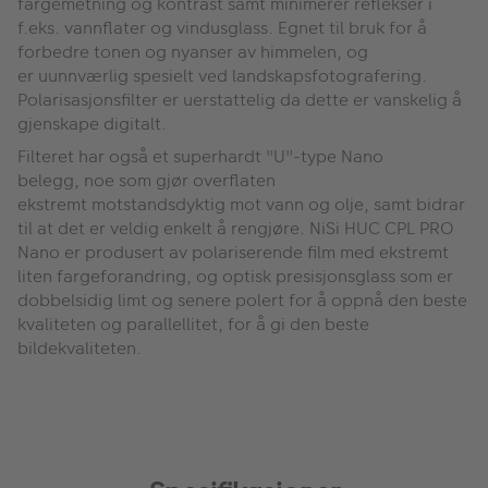
fargemetning og kontrast samt minimerer reflekser i
f.eks. vannflater og vindusglass. Egnet til bruk for å
forbedre tonen og nyanser av himmelen, og
er uunnværlig spesielt ved landskapsfotografering.
Polarisasjonsfilter er uerstattelig da dette er vanskelig å
gjenskape digitalt.
Filteret har også et superhardt "U"-type Nano
belegg, noe som gjør overflaten
ekstremt motstandsdyktig mot vann og olje, samt bidrar
til at det er veldig enkelt å rengjøre. NiSi HUC CPL PRO
Nano er produsert av polariserende film med ekstremt
liten fargeforandring, og optisk presisjonsglass som er
dobbelsidig limt og senere polert for å oppnå den beste
kvaliteten og parallellitet, for å gi den beste
bildekvaliteten.