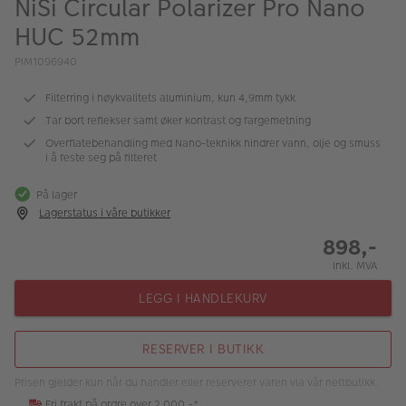
NiSi Circular Polarizer Pro Nano
ALBUM
HUC 52mm
Kampanjer
PIM1096940
Merker
Filterring i høykvalitets aluminium, kun 4,9mm tykk
Lagersalg
Tar bort reflekser samt øker kontrast og fargemetning
Overflatebehandling med Nano-teknikk hindrer vann, olje og smuss
Bildeprodukter
i å feste seg på filteret
På lager
Fotokurs
Lagerstatus i våre butikker
898,-
Inspirasjon
Inkl. MVA
Butikkoversikt
LEGG I HANDLEKURV
RESERVER I BUTIKK
Prisen gjelder kun når du handler eller reserverer varen via vår nettbutikk.
Fri frakt på ordre over 2 000,-*