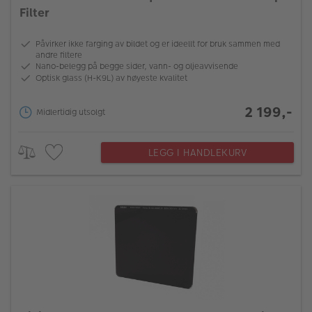
Filter
Påvirker ikke farging av bildet og er ideellt for bruk sammen med
andre filtere
Nano-belegg på begge sider, vann- og oljeavvisende
Optisk glass (H-K9L) av høyeste kvalitet
2 199,-
Midlertidig utsolgt
LEGG I HANDLEKURV