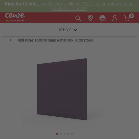
Kjøp for 10 000,-
og få verdisjekk på 1 500,- til veggbilder eller
CEWE FOTOBOK!
0
MENY
Man -
09:00 -
14:00 -
Søndag:
NiSi Filter 100x100mm ND1000k IR 20stops
KAMERA
Fre:
20:00
20:00
OBJEKTIV
FOTOTILBEHØR
E-post:
LYS OG STUDIO
kundeservice@japanphoto.no
INSTANTFOTO
ANALOG
KIKKERTER
RAMMER