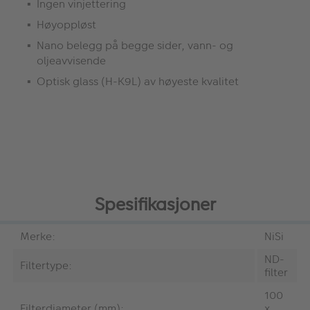
Ingen vinjettering
Høyoppløst
Nano belegg på begge sider, vann- og
oljeavvisende
Optisk glass (H-K9L) av høyeste kvalitet
Spesifikasjoner
Merke:
NiSi
ND-
Filtertype:
filter
100
Filterdiameter (mm):
x