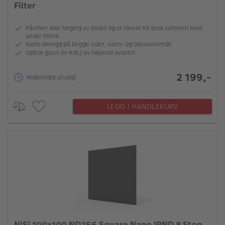
Filter
Påvirker ikke farging av bildet og er ideellt for bruk sammen med
andre filtere
Nano-belegg på begge sider, vann- og oljeavvisende
Optisk glass (H-K9L) av høyeste kvalitet
2 199,-
Midlertidig utsolgt
LEGG I HANDLEKURV
NiSi 100x100 ND256 Square Nano IRND 8 Stop