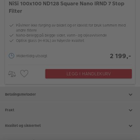
NiSi 100x100 ND128 Square Nano IRND 7 Stop
Filter
Påvirker ikke farging av bildet og er ideellt for bruk sammen med
andre filtere
Nano-belegg på begge sider, vann- og oljeavvisende
Optisk glass (H-K9L) av høyeste kvalitet
2 199,-
Midlertidig utsolgt
LEGG I HANDLEKURV
Betalingsmetoder
Frakt
Kvalitet og sikkerhet