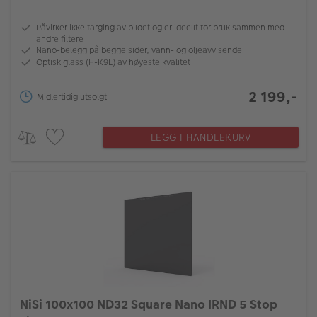
Påvirker ikke farging av bildet og er ideellt for bruk sammen med
andre filtere
Nano-belegg på begge sider, vann- og oljeavvisende
Optisk glass (H-K9L) av høyeste kvalitet
2 199,-
Midlertidig utsolgt
LEGG I HANDLEKURV
NiSi 100x100 ND32 Square Nano IRND 5 Stop