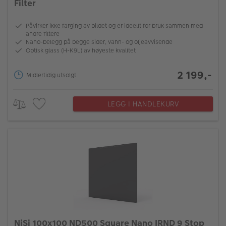
Filter
Påvirker ikke farging av bildet og er ideellt for bruk sammen med
andre filtere
Nano-belegg på begge sider, vann- og oljeavvisende
Optisk glass (H-K9L) av høyeste kvalitet
2 199,-
Midlertidig utsolgt
LEGG I HANDLEKURV
NiSi 100x100 ND500 Square Nano IRND 9 Stop