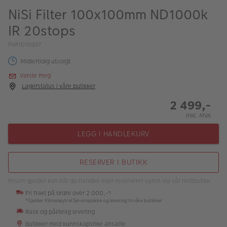
ALBUM
NiSi Filter 100x100mm ND1000k
IR 20stops
Kampanjer
PIM1015997
Merker
Midlertidig utsolgt
Lagersalg
Varsle meg
Lagerstatus i våre butikker
Bildeprodukter
2 499,-
Inkl. MVA
Fotokurs
LEGG I HANDLEKURV
Inspirasjon
Butikkoversikt
RESERVER I BUTIKK
Prisen gjelder kun når du handler eller reserverer varen via vår nettbutikk.
Fri frakt på ordre over 2 000,-*
*Gjelder Klimanøytral Servicepakke og levering til våre butikker
Rask og pålitelig levering
Butikker med kunnskapsrike ansatte