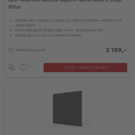
Filter
Påvirker ikke farging av bildet og er ideellt for bruk sammen med
andre filtere
Nano-belegg på begge sider, vann- og oljeavvisende
Optisk glass (H-K9L) av høyeste kvalitet
2 199,-
Midlertidig utsolgt
LEGG I HANDLEKURV