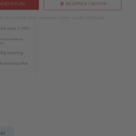
HANDLEKURV
RESERVER I BUTIKK
år du handler eller reserverer varen via vår nettbutikk.
rdre over 2 000,-
l Servicepakke og
kker
lig levering
 kunnskapsrike
ter