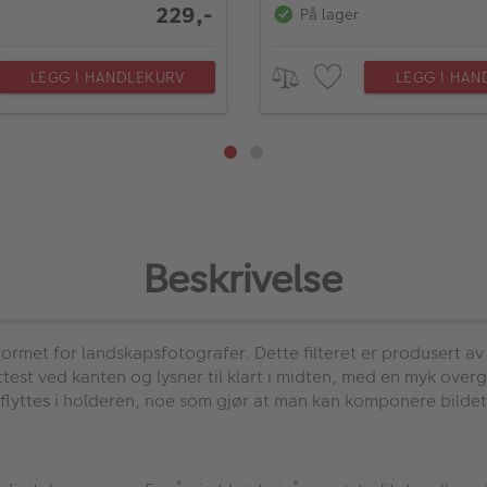
229,-
På lager
LEGG I HANDLEKURV
LEGG I HAN
Beskrivelse
tformet for landskapsfotografer. Dette filteret er produsert a
tettest ved kanten og lysner til klart i midten, med en myk ov
forflyttes i holderen, noe som gjør at man kan komponere bildet