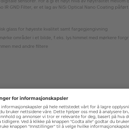
digitale sensorer. For å gi et høyt nivå av nøytralitet mellom
 IR GND Filter, er et lag av NiSi Optical Nano Coating påført 
isk glass for høyeste kvalitet samt fargegjengivning
 mørke områder i et bilde, f.eks. lys himmel med mørkere forg
sammen med andre filtere