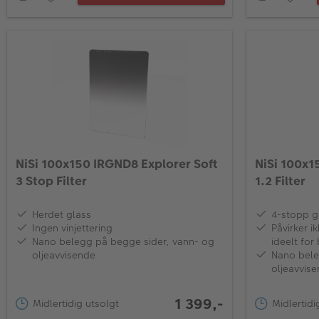
NiSi 100x150 IRGND8 Explorer Soft
NiSi 100x1
3 Stop Filter
1.2 Filter
Herdet glass
4-stopp g
Ingen vinjettering
Påvirker i
Nano belegg på begge sider, vann- og
ideelt for
oljeavvisende
Nano bele
oljeavvis
1 399,-
Midlertidig utsolgt
Midlertidi