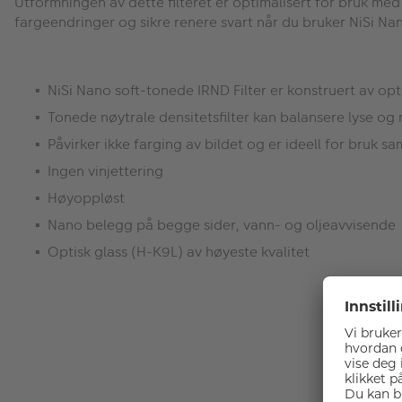
Utformningen av dette filteret er optimalisert for bruk med 
fargeendringer og sikre renere svart når du bruker NiSi Nano
NiSi Nano soft-tonede IRND Filter er konstruert av opt
Tonede nøytrale densitetsfilter kan balansere lyse og
Påvirker ikke farging av bildet og er ideell for bruk 
Ingen vinjettering
Høyoppløst
Nano belegg på begge sider, vann- og oljeavvisende
Optisk glass (H-K9L) av høyeste kvalitet