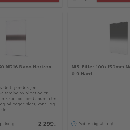
50 ND16 Nano Horizon
NiSi Filter 100x150mm 
0.9 Hard
radert lysreduksjon
kke farging av bildet og er
 bruk sammen med andre filter
gg på begge sider, vann- og
ende
2 299,-
g utsolgt
Midlertidig utsolgt