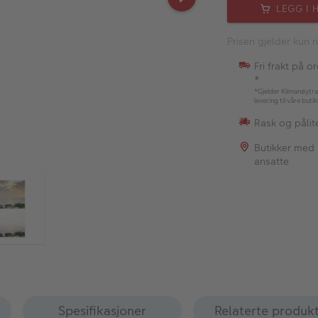
LEGG I 
Prisen gjelder kun n
Fri frakt på o
*
*Gjelder Klimanøytra
levering til våre buti
Rask og pålite
Butikker med
ansatte
Spesifikasjoner
Relaterte produk