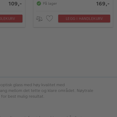
109,-
169,-
På lager
DLEKURV
LEGG I HANDLEKURV
v optisk glass med høy kvalitet med
ergang mellom det tette og klare området. Nøytrale
 for best mulig resultat.