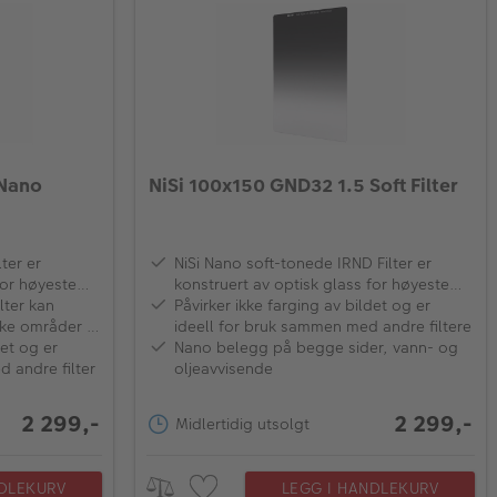
 Nano
NiSi 100x150 GND32 1.5 Soft Filter
ter er
NiSi Nano soft-tonede IRND Filter er
for høyeste
konstruert av optisk glass for høyeste
lse
lter kan
kvalitet samt fargegjengivning
Påvirker ikke farging av bildet og er
ke områder i
ideell for bruk sammen med andre filtere
g og
det og er
Nano belegg på begge sider, vann- og
 andre filter
oljeavvisende
2 299,-
2 299,-
Midlertidig utsolgt
NDLEKURV
LEGG I HANDLEKURV