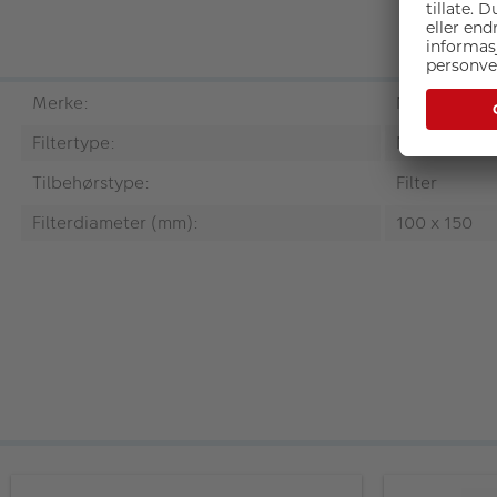
Merke:
NiSi
Filtertype:
ND-filter
Tilbehørstype:
Filter
Filterdiameter (mm):
100 x 150