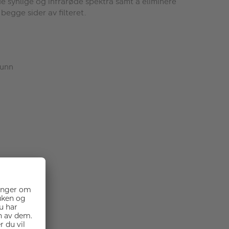
 de synlige og infrarøde spektra samt å eliminere
begge sider av filteret.
runn