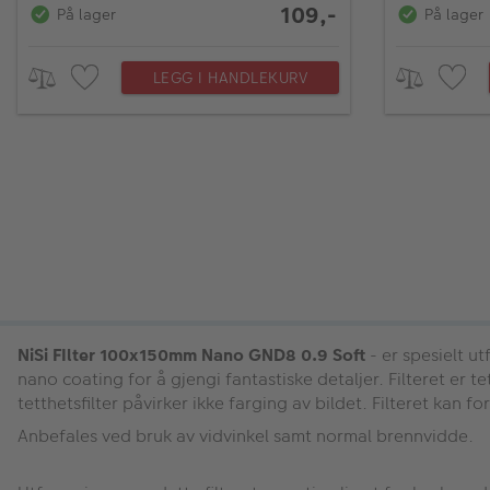
109,-
På lager
På lager
LEGG I HANDLEKURV
NiSi FIlter 100x150mm Nano GND8 0.9 Soft
- er spesielt u
nano coating for å gjengi fantastiske detaljer. Filteret er 
tetthetsfilter påvirker ikke farging av bildet. Filteret kan 
Anbefales ved bruk av vidvinkel samt normal brennvidde.