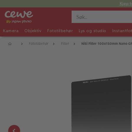
Kjøp f
Kamera
Objektiv
Fototilbehør
Lys og studio
Instantfo
Fototilbehør
Filter
NiSi Filter 100x150mm Nano G