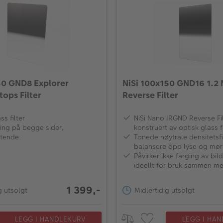
50 GND8 Explorer
NiSi 100x150 GND16 1.2
tops Filter
Reverse Filter
ss filter
NiSi Nano IRGND Reverse Fil
ing på begge sider,
konstruert av optisk glass 
tende.
kvalitet samt fargegjengive
Tonede nøytrale densitetsfi
balansere opp lyse og mør
et bilde, bl.a. i solnedgan
Påvirker ikke farging av bil
soloppgang
ideellt for bruk sammen med
1 399,-
g utsolgt
Midlertidig utsolgt
LEGG I HANDLEKURV
LEGG I HA