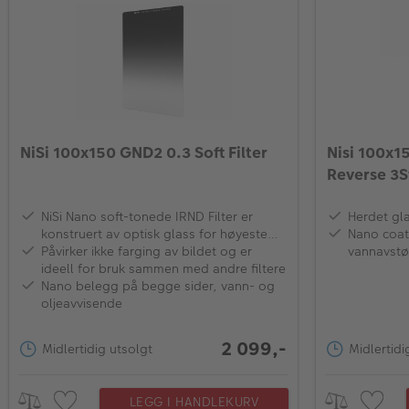
NiSi 100x150 GND2 0.3 Soft Filter
Nisi 100x1
Reverse 3S
NiSi Nano soft-tonede IRND Filter er
Herdet gla
konstruert av optisk glass for høyeste
Nano coat
kvalitet samt fargegjengivning
Påvirker ikke farging av bildet og er
vannavstø
ideell for bruk sammen med andre filtere
Nano belegg på begge sider, vann- og
oljeavvisende
2 099,-
Midlertidig utsolgt
Midlertidi
LEGG I HANDLEKURV