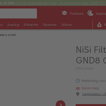
or 10 000,-
og få verdisjekk på 1 500,- til veggbilder eller CEWE F
Fotokurs
Inspir
to
Analog
Kikkerter
Rammer
Album
ND8 0.9 Soft
NiSi F
GND8 0
PIM1016081
Midlertidig utso
Varsle meg
Lagerstatus i v