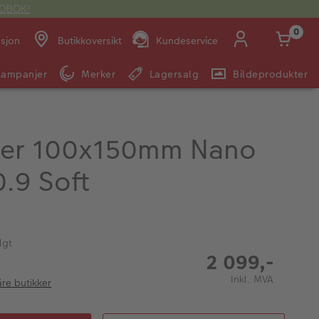
OTOBOK!
0
asjon
Butikkoversikt
Kundeservice
Kampanjer
Merker
Lagersalg
Bildeprodukter
Man -
09:00 -
14:00 -
Søndag:
Fre:
20:00
20:00
ilter 100x150mm Nano
.9 Soft
E-post:
kundeservice@japanphoto.no
lgt
2 099,-
Inkl. MVA
åre butikker