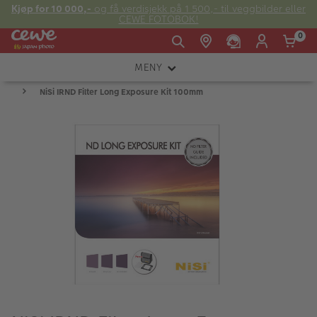
Kjøp for 10 000,-
og få verdisjekk på 1 500,- til veggbilder eller
CEWE FOTOBOK!
0
MENY
Man -
09:00 -
14:00 -
Søndag:
NiSi IRND Filter Long Exposure Kit 100mm
KAMERA
Fre:
20:00
20:00
OBJEKTIV
FOTOTILBEHØR
E-post:
LYS OG STUDIO
kundeservice@japanphoto.no
INSTANTFOTO
ANALOG
KIKKERTER
RAMMER