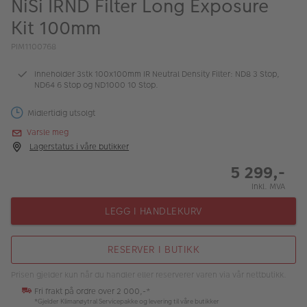
NiSi IRND Filter Long Exposure
ALBUM
Kit 100mm
Kampanjer
PIM1100768
Merker
Inneholder 3stk 100x100mm IR Neutral Density Filter: ND8 3 Stop,
ND64 6 Stop og ND1000 10 Stop.
Lagersalg
Midlertidig utsolgt
Bildeprodukter
Varsle meg
Lagerstatus i våre butikker
Fotokurs
5 299,-
Inkl. MVA
Inspirasjon
LEGG I HANDLEKURV
Butikkoversikt
RESERVER I BUTIKK
Prisen gjelder kun når du handler eller reserverer varen via vår nettbutikk.
Fri frakt på ordre over 2 000,-*
*Gjelder Klimanøytral Servicepakke og levering til våre butikker