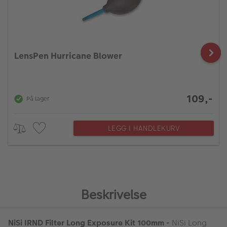
LensPen Hurricane Blower
109,-
På lager
LEGG I HANDLEKURV
Beskrivelse
NiSi IRND Filter Long Exposure Kit 100mm -
NiSi Long