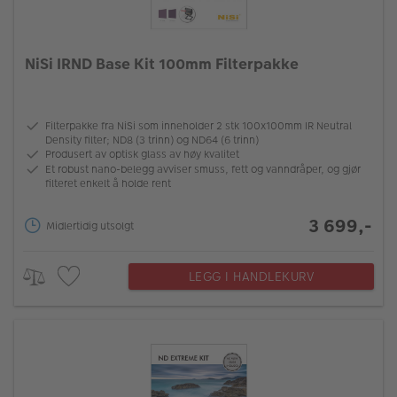
NiSi IRND Base Kit 100mm Filterpakke
Filterpakke fra NiSi som inneholder 2 stk 100x100mm IR Neutral
Density filter; ND8 (3 trinn) og ND64 (6 trinn)
Produsert av optisk glass av høy kvalitet
Et robust nano-belegg avviser smuss, fett og vanndråper, og gjør
filteret enkelt å holde rent
3 699,-
Midlertidig utsolgt
LEGG I HANDLEKURV