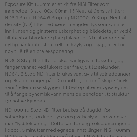
Exposure Kit 100mm er et kit fra NiSi Filter som
inneholder 3 stk 100x100mm IR Neutral Density Filter;
ND8 3 Stop, ND64 6 Stop og ND1000 10 Stop. Neutral
density (ND) filter reduserer mengden lys som kommer
inn i linsen og gir større uskarphet og bildedetaljer ved å
tillate stor blender og lang lukkertid. ND-filter er også
nyttig når kontrasten mellom høylys og skygger er for
høy til å få en bra eksponering.
ND8, 3 Stop ND-filter brukes vanligvis til fossefall, og
fanger vannet ved lukkertider fra 0,5 til 2 sekunder.
ND64, 6 Stop ND-filter brukes vanligvis til solnedganger
og eksponeringer på 1-2 minutter, og for å skape “mykt
vann” eller myke skygger. Et 6-stop filter er også egnet
til å fange dynamisk vann mens du beholder litt struktur
før solnedgangen.
ND1000 10 Stop ND-filter brukes på dagtid, før
solnedgang, fordi det lyse omgivelseslyset krever mye
mer "lysblokkering". Dette kan forlenge eksponeringene
i opptil 5 minutter med egnede innstillinger. NiSi 100mm
ND Base kit inneholder også et mykt NiSi filteretui med