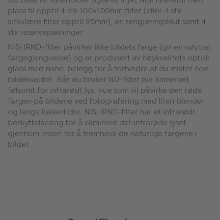
plass til opptil 4 stk 100x100mm filter (eller 4 stk
sirkulære filter opptil 95mm), en rengjøringsklut samt 4
stk reservepakninger.
NiSi IRND-filter påvirker ikke bildets farge (gir en nøytral
fargegjengivelse) og er produsert av høykvalitets optisk
glass med nano-belegg for å forhindre at du mister noe
bildekvalitet. Når du bruker ND-filter blir kameraet
følsomt for infrarødt lys, noe som vil påvirke den røde
fargen på bildene ved fotografering med liten blender
og lange lukkertider. NiSi IRND-filter har et infrarødt
beskyttelseslag for å eliminere det infrarøde lyset
gjennom linsen for å fremheve de naturlige fargene i
bildet.