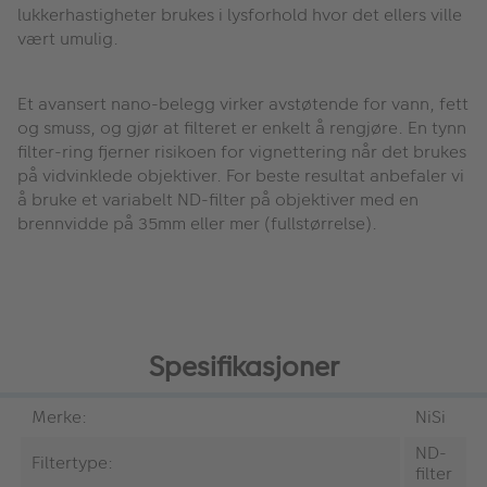
lukkerhastigheter brukes i lysforhold hvor det ellers ville
vært umulig.
Et avansert nano-belegg virker avstøtende for vann, fett
og smuss, og gjør at filteret er enkelt å rengjøre. En tynn
filter-ring fjerner risikoen for vignettering når det brukes
på vidvinklede objektiver. For beste resultat anbefaler vi
å bruke et variabelt ND-filter på objektiver med en
brennvidde på 35mm eller mer (fullstørrelse).
Spesifikasjoner
Merke:
NiSi
ND-
Filtertype:
filter