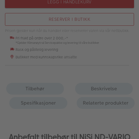
LEGG I HANDLEKURV
RESERVER I BUTIKK
Prisen gjelder kun når du handler eller reserverer varen via vår nettbutikk.
Fri frakt på ordre over 2 000,-*
*Gjelder Klimanøytral Servicepakke og levering til våre butikker
Rask og pålitelig levering
Butikker med kunnskapsrike ansatte
Tilbehør
Beskrivelse
Spesifikasjoner
Relaterte produkter
Anbefalt tilbehør til NiSi ND-VARIO