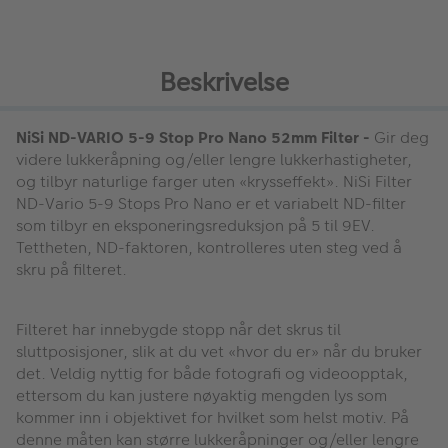
Beskrivelse
NiSi ND-VARIO 5-9 Stop Pro Nano 52mm Filter -
Gir deg
videre lukkeråpning og/eller lengre lukkerhastigheter,
og tilbyr naturlige farger uten «krysseffekt». NiSi Filter
ND-Vario 5-9 Stops Pro Nano er et variabelt ND-filter
som tilbyr en eksponeringsreduksjon på 5 til 9EV.
Tettheten, ND-faktoren, kontrolleres uten steg ved å
skru på filteret.
Filteret har innebygde stopp når det skrus til
sluttposisjoner, slik at du vet «hvor du er» når du bruker
det. Veldig nyttig for både fotografi og videoopptak,
ettersom du kan justere nøyaktig mengden lys som
kommer inn i objektivet for hvilket som helst motiv. På
denne måten kan større lukkeråpninger og/eller lengre