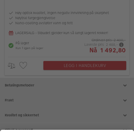
Høy optisk kvalitet, ingen negativ innvirkning på skarphet
Nøytral fargegjengivelse
Nano-coating avstøter vann og fett
LAGERSALG - tilbudet gjelder kun så langt lageret rekker!
Ordinær pris 2 488,-
På lager
Laveste pris 2 488,-
Nå 1 492,80
Kun 1 igjen på lager
LEGG I HANDLEKURV
Betalingsmetoder
Frakt
Kvalitet og sikkerhet
CEWE bærekraft