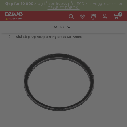
Kjøp for 10 000,-
og få verdisjekk på 1 500,- til veggbilder eller
CEWE FOTOBOK!
0
MENY
Man -
09:00 -
14:00 -
Søndag:
NiSi Step-Up Adapterring Brass 58-72mm
KAMERA
Fre:
20:00
20:00
OBJEKTIV
FOTOTILBEHØR
E-post:
LYS OG STUDIO
kundeservice@japanphoto.no
INSTANTFOTO
ANALOG
KIKKERTER
RAMMER