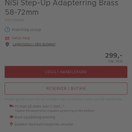
NiSi Step-Up Adapterring Brass
ALBUM
58-72mm
Kampanjer
PIM1159468
Merker
Midlertidig utsolgt
Varsle meg
Lagersalg
Lagerstatus i våre butikker
Bildeprodukter
299,-
Inkl. MVA
Fotokurs
LEGG I HANDLEKURV
Inspirasjon
RESERVER I BUTIKK
Butikkoversikt
Prisen gjelder kun når du handler eller reserverer varen via vår nettbutikk.
Fri frakt på ordre over 2 000,-*
*Gjelder Klimanøytral Servicepakke og levering til våre butikker
Rask og pålitelig levering
Butikker med kunnskapsrike ansatte