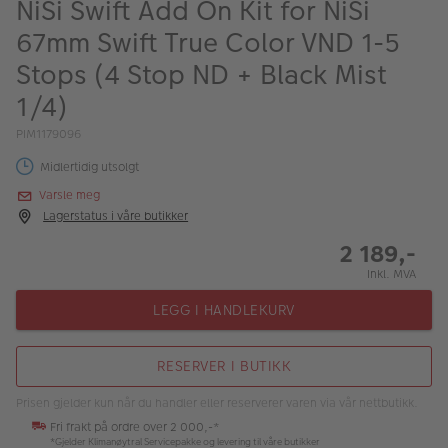
NiSi Swift Add On Kit for NiSi
ALBUM
67mm Swift True Color VND 1-5
Kampanjer
Stops (4 Stop ND + Black Mist
Merker
1/4)
Lagersalg
PIM1179096
Midlertidig utsolgt
Bildeprodukter
Varsle meg
Lagerstatus i våre butikker
Fotokurs
2 189,-
Inspirasjon
Inkl. MVA
LEGG I HANDLEKURV
Butikkoversikt
RESERVER I BUTIKK
Prisen gjelder kun når du handler eller reserverer varen via vår nettbutikk.
Fri frakt på ordre over 2 000,-*
*Gjelder Klimanøytral Servicepakke og levering til våre butikker