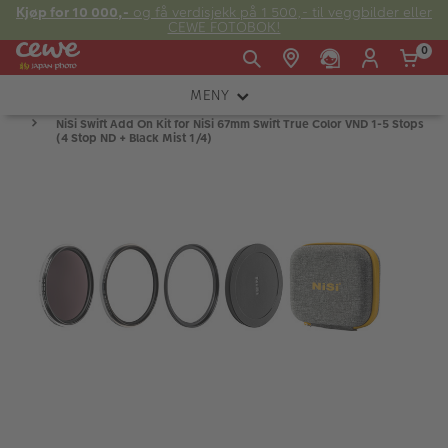
Kjøp for 10 000,-
og få verdisjekk på 1 500,- til veggbilder eller
CEWE FOTOBOK!
0
MENY
Man -
09:00 -
14:00 -
NiSi Swift Add On Kit for NiSi 67mm Swift True Color VND 1-5 Stops
Søndag:
KAMERA
Fre:
20:00
20:00
(4 Stop ND + Black Mist 1/4)
OBJEKTIV
FOTOTILBEHØR
E-post:
LYS OG STUDIO
kundeservice@japanphoto.no
INSTANTFOTO
ANALOG
KIKKERTER
RAMMER