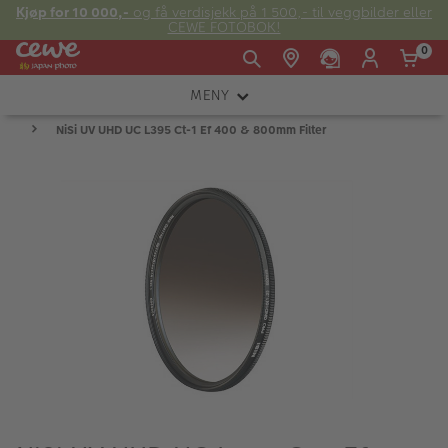
Kjøp for 10 000,-
og få verdisjekk på 1 500,- til veggbilder eller
CEWE FOTOBOK!
0
MENY
Man -
09:00 -
14:00 -
Søndag:
NiSi UV UHD UC L395 Ct-1 Ef 400 & 800mm Filter
KAMERA
Fre:
20:00
20:00
OBJEKTIV
FOTOTILBEHØR
E-post:
LYS OG STUDIO
kundeservice@japanphoto.no
INSTANTFOTO
ANALOG
KIKKERTER
RAMMER