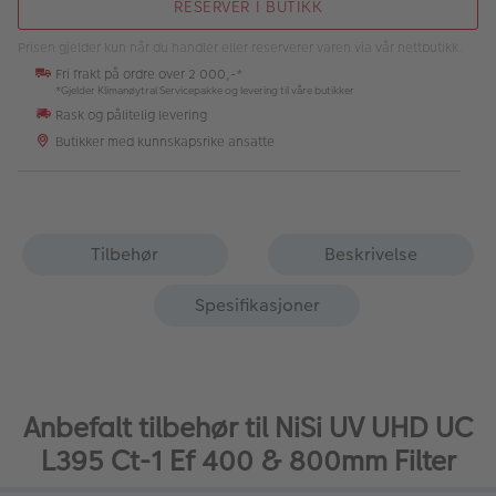
RESERVER I BUTIKK
Prisen gjelder kun når du handler eller reserverer varen via vår nettbutikk.
Fri frakt på ordre over 2 000,-*
*Gjelder Klimanøytral Servicepakke og levering til våre butikker
Rask og pålitelig levering
Butikker med kunnskapsrike ansatte
Tilbehør
Beskrivelse
Spesifikasjoner
Anbefalt tilbehør til NiSi UV UHD UC
L395 Ct-1 Ef 400 & 800mm Filter