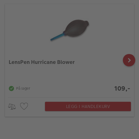
LensPen Hurricane Blower
109,-
På lager
LEGG I HANDLEKURV