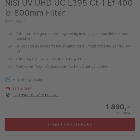
NiSi UV UHD UC L395 Ct-1 Ef 400
ALBUM
& 800mm Filter
Kampanjer
PIM1108277
Merker
Patentert design for sikker og smidig installasjon, som ikke skader
objektivet
Lagersalg
UV coating av ekstremt høy kvalitet for å unngå forstyrrelser fra UV-
lys
Bildeprodukter
Vann- og oljeavvisende, lett å rengjøre
Matt-svart farge på glasskant, for helt å unngå strølys
Fotokurs
Midlertidig utsolgt
Inspirasjon
Varsle meg
Lagerstatus i våre butikker
Butikkoversikt
1 890,-
Inkl. MVA
LEGG I HANDLEKURV