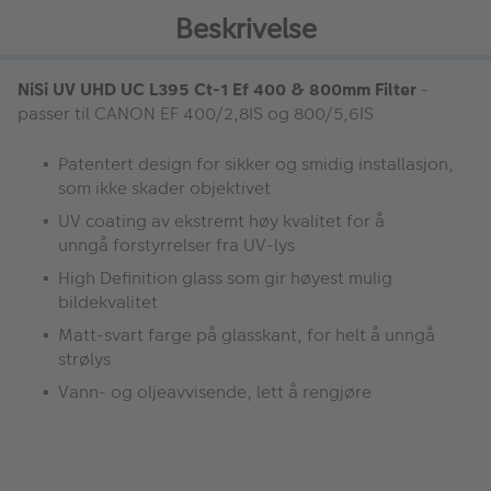
Beskrivelse
NiSi UV UHD UC L395 Ct-1 Ef 400 & 800mm Filter
-
passer til CANON EF 400/2,8IS og 800/5,6IS
Patentert design for sikker og smidig installasjon,
som ikke skader objektivet
UV coating av ekstremt høy kvalitet for å
unngå forstyrrelser fra UV-lys
High Definition glass som gir høyest mulig
bildekvalitet
Matt-svart farge på glasskant, for helt å unngå
strølys
Vann- og oljeavvisende, lett å rengjøre