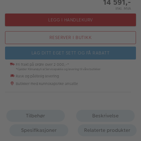
14 591,-
Inkl. MVA
LEGG I HANDLEKURV
RESERVER I BUTIKK
LAG DITT EGET SETT OG FÅ RABATT
Fri frakt på ordre over 2 000,-*
*Gjelder Klimanøytral Servicepakke og levering til våre butikker
Rask og pålitelig levering
Butikker med kunnskapsrike ansatte
Tilbehør
Beskrivelse
Spesifikasjoner
Relaterte produkter