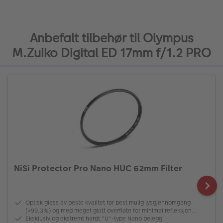
Anbefalt tilbehør til Olympus
M.Zuiko Digital ED 17mm f/1.2 PRO
NiSi Protector Pro Nano HUC 62mm Filter
Optisk glass av beste kvalitet for best mulig lysgjennomgang
(>99,3%) og med meget glatt overflate for minimal refleksjon
(0,3%)
Eksklusiv og ekstremt hardt "U"-type Nano belegg