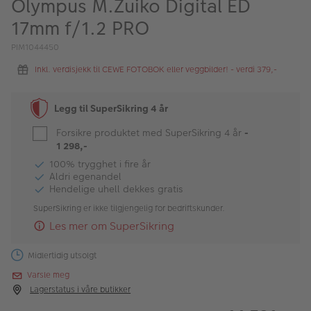
Olympus M.Zuiko Digital ED
ALBUM
17mm f/1.2 PRO
Kampanjer
PIM1044450
Merker
Inkl. verdisjekk til CEWE FOTOBOK eller veggbilder! - verdi 379,-
Lagersalg
Legg til SuperSikring 4 år
Bildeprodukter
Forsikre produktet med SuperSikring 4 år
-
1 298,-
Fotokurs
100% trygghet i fire år
Aldri egenandel
Hendelige uhell dekkes gratis
Inspirasjon
SuperSikring er ikke tilgjengelig for bedriftskunder.
Butikkoversikt
Les mer om SuperSikring
Midlertidig utsolgt
Varsle meg
Lagerstatus i våre butikker