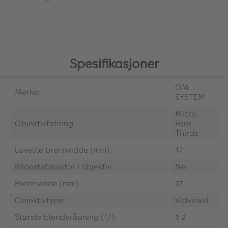
Spesifikasjoner
OM
Merke:
SYSTEM
Micro
Objektivfatning:
Four
Thirds
Laveste brennvidde (mm):
17
Bildestabilisator i objektiv:
Nei
Brennvidde (mm):
17
Objektivtype:
Vidvinkel
Største blenderåpning (f/):
1.2