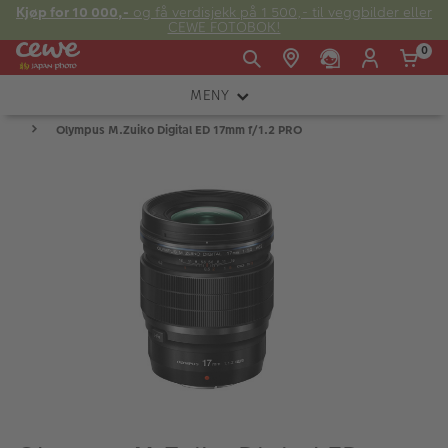
Kjøp for 10 000,-
og få verdisjekk på 1 500,- til veggbilder eller
CEWE FOTOBOK!
0
MENY
Man -
09:00 -
14:00 -
Søndag:
Olympus M.Zuiko Digital ED 17mm f/1.2 PRO
KAMERA
Fre:
20:00
20:00
OBJEKTIV
FOTOTILBEHØR
E-post:
LYS OG STUDIO
kundeservice@japanphoto.no
INSTANTFOTO
ANALOG
KIKKERTER
RAMMER