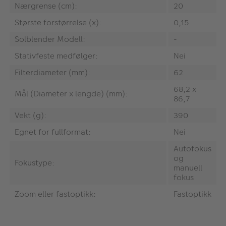
Nærgrense (cm):
20
Største forstørrelse (x):
0,15
Solblender Modell:
-
Stativfeste medfølger:
Nei
Filterdiameter (mm):
62
68,2 x
Mål (Diameter x lengde) (mm):
86,7
Vekt (g):
390
Egnet for fullformat:
Nei
Autofokus
og
Fokustype:
manuell
fokus
Zoom eller fastoptikk:
Fastoptikk