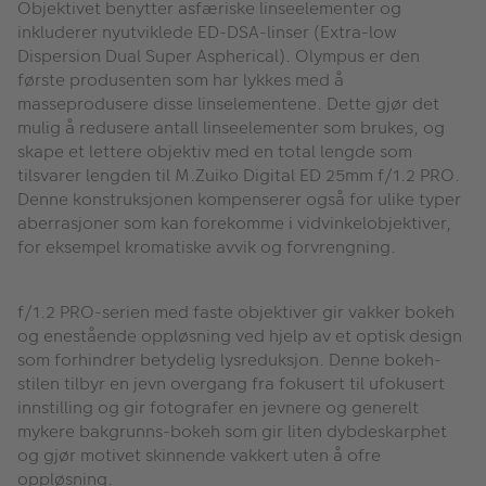
Objektivet benytter asfæriske linseelementer og
inkluderer nyutviklede ED-DSA-linser (Extra-low
Dispersion Dual Super Aspherical). Olympus er den
første produsenten som har lykkes med å
masseprodusere disse linselementene. Dette gjør det
mulig å redusere antall linseelementer som brukes, og
skape et lettere objektiv med en total lengde som
tilsvarer lengden til M.Zuiko Digital ED 25mm f/1.2 PRO.
Denne konstruksjonen kompenserer også for ulike typer
aberrasjoner som kan forekomme i vidvinkelobjektiver,
for eksempel kromatiske avvik og forvrengning.
f/1.2 PRO-serien med faste objektiver gir vakker bokeh
og enestående oppløsning ved hjelp av et optisk design
som forhindrer betydelig lysreduksjon. Denne bokeh-
stilen tilbyr en jevn overgang fra fokusert til ufokusert
innstilling og gir fotografer en jevnere og generelt
mykere bakgrunns-bokeh som gir liten dybdeskarphet
og gjør motivet skinnende vakkert uten å ofre
oppløsning.