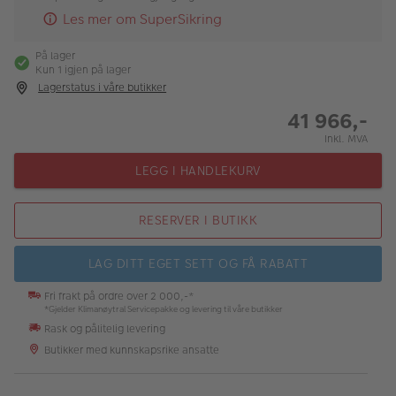
Les mer om SuperSikring
På lager
Kun 1 igjen på lager
Lagerstatus i våre butikker
41 966,-
Inkl. MVA
LEGG I HANDLEKURV
RESERVER I BUTIKK
LAG DITT EGET SETT OG FÅ RABATT
Fri frakt på ordre over 2 000,-*
*Gjelder Klimanøytral Servicepakke og levering til våre butikker
Rask og pålitelig levering
Butikker med kunnskapsrike ansatte