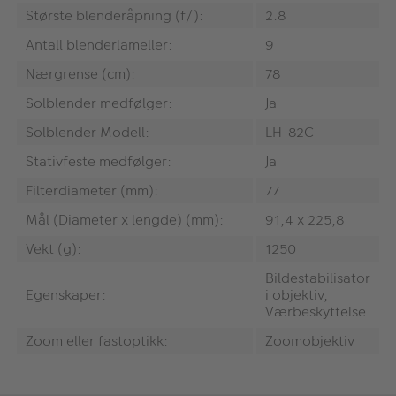
Største blenderåpning (f/):
2.8
Antall blenderlameller:
9
Nærgrense (cm):
78
Solblender medfølger:
Ja
Solblender Modell:
LH-82C
Stativfeste medfølger:
Ja
Filterdiameter (mm):
77
Mål (Diameter x lengde) (mm):
91,4 x 225,8
Vekt (g):
1250
Bildestabilisator
Egenskaper:
i objektiv,
Værbeskyttelse
Zoom eller fastoptikk:
Zoomobjektiv