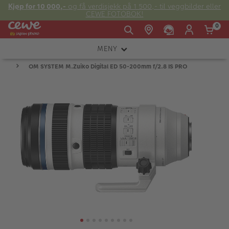
Kjøp for 10 000,-
og få verdisjekk på 1 500,- til veggbilder eller
CEWE FOTOBOK!
0
MENY
Man -
09:00 -
14:00 -
Søndag:
OM SYSTEM M.Zuiko Digital ED 50-200mm f/2.8 IS PRO
KAMERA
Fre:
20:00
20:00
OBJEKTIV
FOTOTILBEHØR
E-post:
LYS OG STUDIO
kundeservice@japanphoto.no
INSTANTFOTO
ANALOG
KIKKERTER
RAMMER