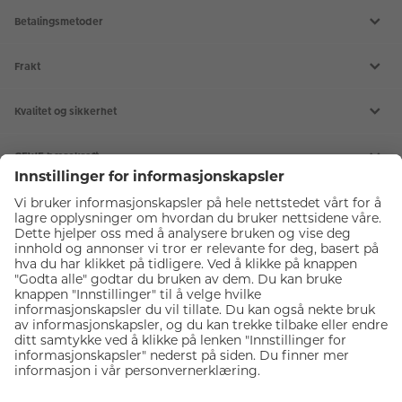
Betalingsmetoder
Frakt
Kvalitet og sikkerhet
CEWE bærekraft
Tjenester
Kundeservice
Forsikre fotoutstyr
Diverse
Kjøp gavekort
Meld deg på fotokurs
Om CEWE Japan Photo
Delta på webinar
Våre fotobutikker
CEWE bildeprodukter
Ekspress bilder i butikk
Karriere
Passfoto
Ledige stillinger
Bildeprodukter
Motta nyhetsbrev
Kundefordeler
CEWE FOTOBOK
Fotoutstyr
Last ned gratis fotoprogram
Inspirasjonskatalog
Fremkalle bilder
Digitalisering
Insirasjon til fotoprodukter
Veggbilder
Fotobutikk
Innstillinger for informasjonskapsler
Fotogaver
Kamera
Personvern
Mobildeksler
Objektiv
Kjøpsvilkår
Kort og invitasjoner