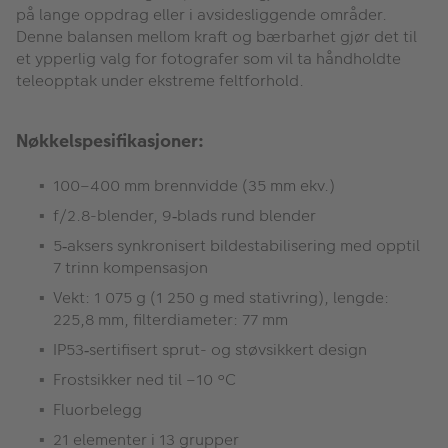
p
å
lange oppdrag eller i avsidesliggende omr
å
der.
Denne balansen mellom kraft og b
æ
rbarhet gj
ø
r det til
et ypperlig valg for fotografer som vil ta håndholdte
teleopptak under ekstreme feltforhold.
Nøkkelspesifikasjoner:
100–400 mm brennvidde (35 mm ekv.)
f/2.8-blender, 9
blads rund blender
‑
5
aksers synkronisert bildestabilisering med opptil
‑
7 trinn kompensasjon
Vekt: 1 075 g (1 250 g med stativring), lengde:
225,8 mm, filterdiameter: 77 mm
IP53
sertifisert sprut- og st
ø
vsikkert design
‑
Frostsikker ned til –10 °C
Fluorbelegg
21 elementer i 13 grupper