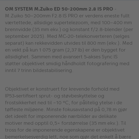
OM SYSTEM M.Zuiko ED 50-200mm 2.8 IS PRO
-
M.Zuiko 50–200mm F2.8 IS PRO er verdens eneste fullt
værtettede, allsidige supertelezoom, med 100–400 mm
brennvidde (35 mm ekv.) og konstant f/2.8-blender (per
september 2025). Med MC
20-telekonverteren (selges
‑
separat) kan rekkevidden utvides til 800 mm (ekv.). Med
en vekt p
å
kun 1 075 gram (2,37 lb) er den bygget for
allsidighet. Sammen med avansert 5
akses Sync IS
‑
st
ø
tter objektivet smidig h
å
ndholdt fotografering med
inntil 7 trinn bildestabilisering.
Objektivet er konstruert for krevende forhold med
IP53
sertifisert sprut- og st
ø
vbeskyttelse og
‑
frostsikkerhet ned til
–
10
°
C, for p
å
litelig ytelse i de
t
ø
ffeste milj
ø
ene. Minste fokusavstand p
å
0,78 m gj
ø
r
det ideelt for imponerende n
æ
rbilder av delikate
motiver med opptil 0,5
×
forst
ø
rrelse (35 mm ekv.). Til
tross for de imponerende egenskapene er objektivet
bemerkelsesverdig lett, noe som gj
ø
r det enkelt
å
b
æ
re