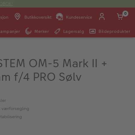
OTOBOK!
0
asjon
Butikkoversikt
Kundeservice
Kampanjer
Merker
Lagersalg
Bildeprodukter
Man -
09:00 -
14:00 -
Søndag:
Fre:
20:00
20:00
TEM OM-5 Mark II +
m f/4 PRO Sølv
E-post:
kundeservice@japanphoto.no
ler
rt værforsegling
tabilisering