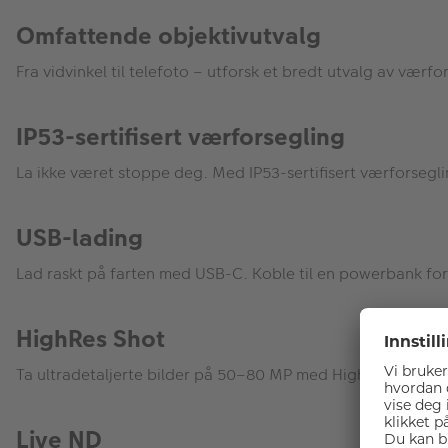
Omfattende objektivutvalg
Fra vidvinkel til telefoto – utforsk et bredt utvalg av væ
IP53-sertifisert værforsegling
La ikke været stoppe deg. Med IP53-sertifisert værforsegli
USB-lading
Lad raskt på farten med USB-C. Koble til en powerbank for å 
HighRes Shot
Ta ultradetaljerte bilder på 50–80 MP med HighRes Shot – s
Live ND