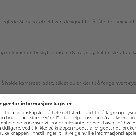
rforseglede M.Zuiko-objektiver, designet for å tåle de samme 
ng er kameraet beskyttet mot støv, regn og kulde, slik at du k
holde kameraet ladet, slik at du er klar til å fange hvert øye
elv håndholdt. Perfekt for brede fjellandskap, skogteksturer 