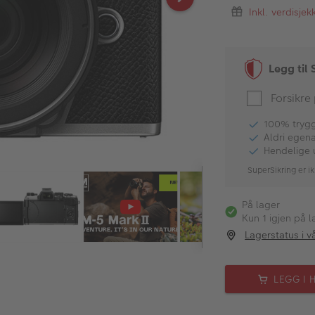
Inkl. verdisje
Legg til 
Forsikre
100% tryggh
Aldri egen
Hendelige 
SuperSikring er ik
På lager
Kun 1 igjen på l
Lagerstatus i v
LEGG I 