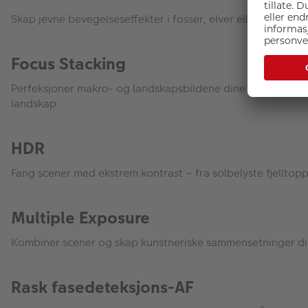
Skap jevne bevegelseseffekter i fosser, elver eller skyer – 
Focus Stacking
Perfeksjoner makro- og landskapsbildene dine. Focus Stacki
landskap.
HDR
Fang scener med ekstrem kontrast – fra solbelyste fjelltop
Multiple Exposure
Kombiner scener og skap kunstneriske sammensetninger dir
Rask fasedeteksjons-AF