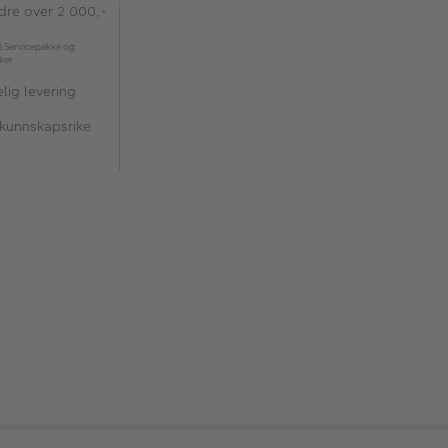
rdre over 2 000,-
l Servicepakke og
kker
lig levering
 kunnskapsrike