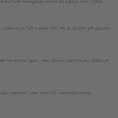
 for raskt bevegelige scener på bakken eller i luften.
løseren er fullt trykket ned, slik at du aldri går glipp av
 for dyreliv, sport, eller ethvert øyeblikk der stillhet er
s opp i sanntid – uten risiko for overeksponering.