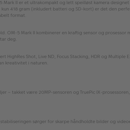
Mark II er et ultrakompakt og lett speilløst kamera designet 
å kun 418 gram (inkludert batteri og SD-kort) er det den perf
abelt format.
d. OM-5 Mark II kombinerer en kraftig sensor og prosessor me
 tar deg.
dert HighRes Shot, Live ND, Focus Stacking, HDR og Multiple 
an kreativitet i naturen.
taljer – takket være 20MP-sensoren og TruePic IX-prosessoren,
stabiliseringen sørger for skarpe håndholdte bilder og videoer 