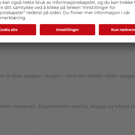
selv i fullt dagslys – uten behov for fysiske filtre. Live ND (
ng i kameraet kombinerer ulike fokuspunkter til ett bilde med
per til dype skygger i skogen – med rike detaljer både i skyg
ekte i kameraet. Eksperimenter med lys, skygge og tekstur p