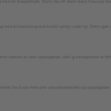
g med ett knappetrykk. Starry Sky AF sikrer skarp fokus på stje
g med en livevisning som forblir synlig i svakt lys. Dette gjør 
rte videoer av dine oppdagelser, eller gi bevegelsene et fi
perfekt for å vise frem dine utendørsøyeblikk og oppdagelser i