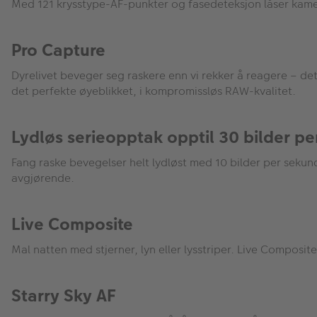
Med 121 krysstype-AF-punkter og fasedeteksjon låser kamerae
Pro Capture
Dyrelivet beveger seg raskere enn vi rekker å reagere – det 
det perfekte øyeblikket, i kompromissløs RAW-kvalitet.
Lydløs serieopptak opptil 30 bilder p
Fang raske bevegelser helt lydløst med 10 bilder per sekund (
avgjørende.
Live Composite
Mal natten med stjerner, lyn eller lysstriper. Live Composit
Starry Sky AF