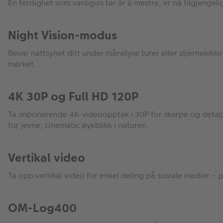
En ferdighet som vanligvis tar år å mestre, er nå tilgjengeli
Night Vision-modus
Bevar nattsynet ditt under månelyse turer eller stjernekikkin
mørket.
4K 30P og Full HD 120P
Ta imponerende 4K-videoopptak i 30P for skarpe og detalje
for jevne, cinematic øyeblikk i naturen.
Vertikal video
Ta opp vertikal video for enkel deling på sosiale medier – 
OM-Log400