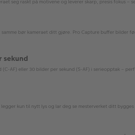
t seg raskt på motivene og leverer skarp, presis fokus – selv
samme bør kameraet ditt gjøre. Pro Capture buffer bilder før ut
er sekund
C-AF) eller 30 bilder per sekund (S-AF) i serieopptak – perfekt
e legger kun til nytt lys og lar deg se mesterverket ditt bygge