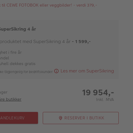
kk til CEWE FOTOBOK eller veggbilder! - verdi 379,-
SuperSikring 4 år
 produktet med SuperSikring 4 år
- 1 599,-
et i fire år
andel
uhell dekkes gratis
Les mer om SuperSikring
ke tilgjengelig for bedriftskunder.
19 954,-
ager
åre butikker
Inkl. MVA
HANDLEKURV
RESERVER I BUTIKK