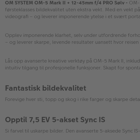
OM SYSTEM OM-5 Mark II + 12-45mm f/4 PRO Sølv -
OM-5 
førsteklasses bildekvalitet uten ekstra vekt. Med en vekt p
videografi – og leverer imponerende ytelse i et svært port
Opplev imponerende klarhet, selv under utfordrende forhol
– og leverer skarpe, levende resultater uansett hvor reisen
Lås opp avanserte kreative verktøy på OM-5 Mark II, inklu
intuitiv tilgang til profesjonelle funksjoner. Skapt for spont
Fantastisk bildekvalitet
Forevige hver sti, topp og skog i rike farger og skarpe de
Opptil 7,5 EV 5-akset Sync IS
Si farvel til uskarpe bilder. Den avanserte 5-aksede Sync IS-