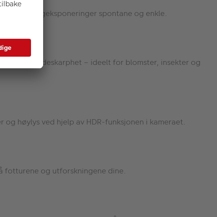
ND2–16) gjør langeksponeringer spontane og enkle.
 større dybdeskarphet – ideelt for blomster, insekter og
ger og høylys ved hjelp av HDR-funksjonen i kameraet.
å fotturene og utforskningene dine.