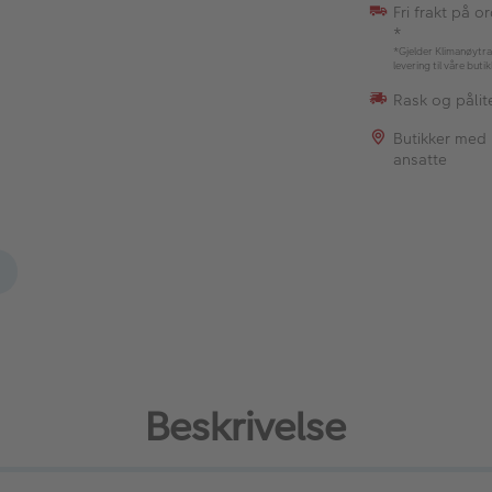
Fri frakt på o
*
*Gjelder Klimanøytra
levering til våre buti
Rask og pålite
Butikker med
ansatte
Beskrivelse