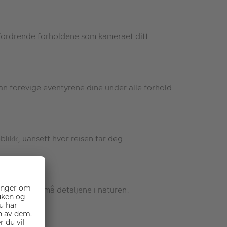
utfordrende forholdene som kameraet ditt.
an forevige eventyrene dine under alle forhold.
blikk, uansett hvor reisen tar deg.
og alle de små detaljene i naturen.