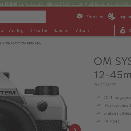
or 10 000,-
og få verdisjekk på 1 500,- til veggbilder eller CEWE F
Fotokurs
Inspir
to
Analog
Kikkerter
Rammer
Album
 + 12-45mm f/4 PRO Sølv
OM SYS
12-45m
PIM1263397
20.4 megapiks
IP53-sertifise
5-akses bildes
4K video