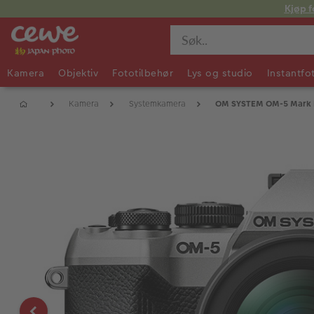
Kjøp f
Kamera
Objektiv
Fototilbehør
Lys og studio
Instantfo
Kamera
Systemkamera
OM SYSTEM OM-5 Mark II