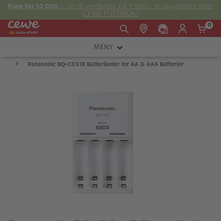
Kjøp for 10 000,-
og få verdisjekk på 1 500,- til veggbilder eller
CEWE FOTOBOK!
0
MENY
Man -
09:00 -
14:00 -
Søndag:
Panasonic BQ-CC51E Batterilader for AA & AAA Batterier
KAMERA
Fre:
20:00
20:00
OBJEKTIV
FOTOTILBEHØR
E-post:
LYS OG STUDIO
kundeservice@japanphoto.no
INSTANTFOTO
ANALOG
KIKKERTER
RAMMER