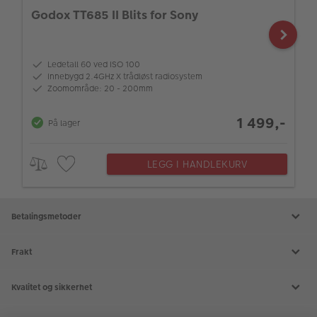
Godox TT685 II Blits for Sony
Ledetall 60 ved ISO 100
Innebygd 2.4GHz X trådløst radiosystem
Zoomområde: 20 - 200mm
1 499,-
På lager
LEGG I HANDLEKURV
Betalingsmetoder
Frakt
Kvalitet og sikkerhet