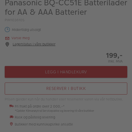
Panasonic BQ-CC51E Batterilader
ALBUM
for AA & AAA Batterier
Kampanjer
PIM1036105
Merker
Midlertidig utsolgt
Varsle meg
Lagersalg
Lagerstatus i våre butikker
Bildeprodukter
199,-
Inkl. MVA
Fotokurs
LEGG I HANDLEKURV
Inspirasjon
RESERVER I BUTIKK
Butikkoversikt
Prisen gjelder kun når du handler eller reserverer varen via vår nettbutikk.
Fri frakt på ordre over 2 000,-*
*Gjelder Klimanøytral Servicepakke og levering til våre butikker
Rask og pålitelig levering
Butikker med kunnskapsrike ansatte