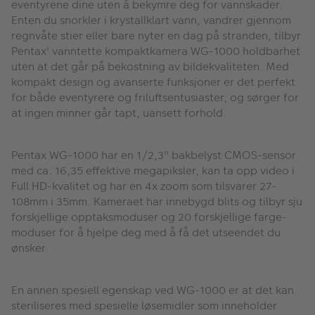
eventyrene dine uten å bekymre deg for vannskader.
Enten du snorkler i krystallklart vann, vandrer gjennom
regnvåte stier eller bare nyter en dag på stranden, tilbyr
Pentax' vanntette kompaktkamera WG-1000 holdbarhet
uten at det går på bekostning av bildekvaliteten. Med
kompakt design og avanserte funksjoner er det perfekt
for både eventyrere og friluftsentusiaster, og sørger for
at ingen minner går tapt, uansett forhold.
Pentax WG-1000 har en 1/2,3" bakbelyst CMOS-sensor
med ca. 16,35 effektive megapiksler, kan ta opp video i
Full HD-kvalitet og har en 4x zoom som tilsvarer 27-
108mm i 35mm. Kameraet har innebygd blits og tilbyr sju
forskjellige opptaksmoduser og 20 forskjellige farge-
moduser for å hjelpe deg med å få det utseendet du
ønsker.
En annen spesiell egenskap ved WG-1000 er at det kan
steriliseres med spesielle løsemidler som inneholder