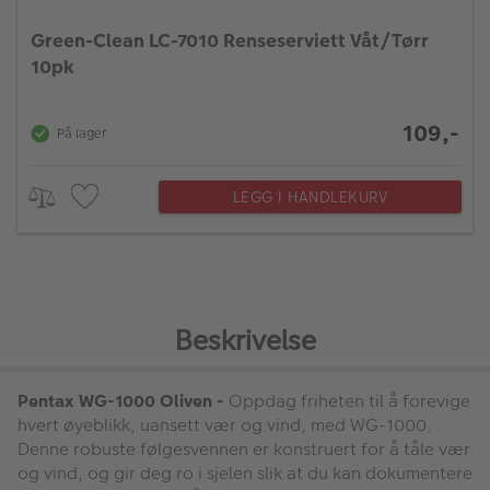
Green-Clean LC-7010 Renseserviett Våt/Tørr
10pk
109,-
På lager
LEGG I HANDLEKURV
Beskrivelse
Pentax WG-1000 Oliven -
Oppdag friheten til å forevige
hvert øyeblikk, uansett vær og vind, med WG-1000.
Denne robuste følgesvennen er konstruert for å tåle vær
og vind, og gir deg ro i sjelen slik at du kan dokumentere