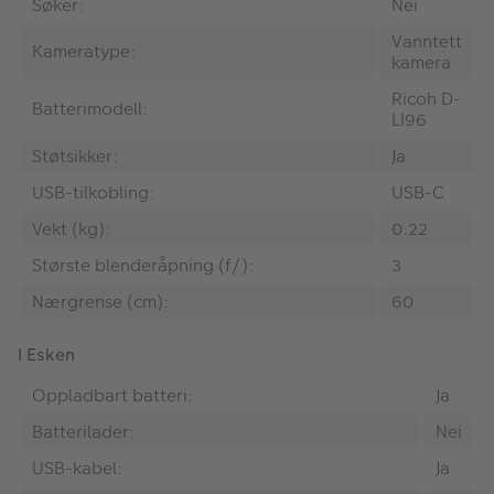
Søker:
Nei
Vanntett
Kameratype:
kamera
Ricoh D-
Batterimodell:
LI96
Støtsikker:
Ja
USB-tilkobling:
USB-C
Vekt (kg):
0.22
Største blenderåpning (f/):
3
Nærgrense (cm):
60
I Esken
Oppladbart batteri:
Ja
Batterilader:
Nei
USB-kabel:
Ja