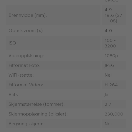
4.9 -
Brennvidde (mm):
19.6 (27
- 108)
Optisk zoom (x):
4.0
100 -
ISO:
3200
Videoppløsning:
1080p
Filformat Foto:
JPEG
WiFi-støtte:
Nei
Filformat Video:
H.264
Blits:
Ja
Skjermstørrelse (tommer):
2.7
Skjermoppløsning (piksler):
230,000
Berøringsskjerm:
Nei