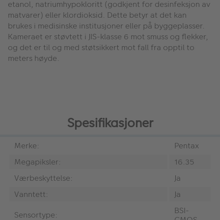
etanol, natriumhypokloritt (godkjent for desinfeksjon av
matvarer) eller klordioksid. Dette betyr at det kan
brukes i medisinske institusjoner eller på byggeplasser.
Kameraet er støvtett i JIS-klasse 6 mot smuss og flekker,
og det er til og med støtsikkert mot fall fra opptil to
meters høyde.
Spesifikasjoner
Merke:
Pentax
Megapiksler:
16.35
Værbeskyttelse:
Ja
Vanntett:
Ja
BSI-
Sensortype:
CMOS