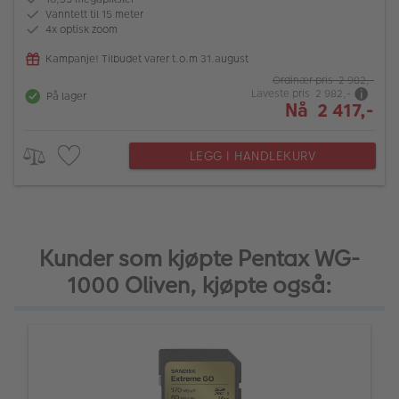
Vanntett til 15 meter
4x optisk zoom
Kampanje! Tilbudet varer t.o.m 31.august
Ordinær pris 2 982,-
Laveste pris 2 982,-
På lager
Nå 2 417,-
LEGG I HANDLEKURV
Kunder som kjøpte Pentax WG-
1000 Oliven, kjøpte også: