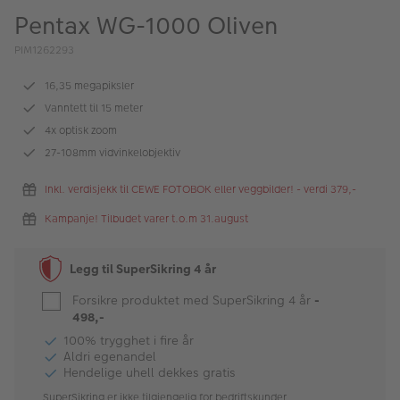
ALBUM
Pentax WG-1000 Oliven
Kampanjer
PIM1262293
Merker
16,35 megapiksler
Vanntett til 15 meter
Lagersalg
4x optisk zoom
27-108mm vidvinkelobjektiv
Bildeprodukter
Inkl. verdisjekk til CEWE FOTOBOK eller veggbilder! - verdi 379,-
Fotokurs
Kampanje! Tilbudet varer t.o.m 31.august
Inspirasjon
Legg til SuperSikring 4 år
Butikkoversikt
Forsikre produktet med SuperSikring 4 år
-
498,-
100% trygghet i fire år
Aldri egenandel
Hendelige uhell dekkes gratis
SuperSikring er ikke tilgjengelig for bedriftskunder.