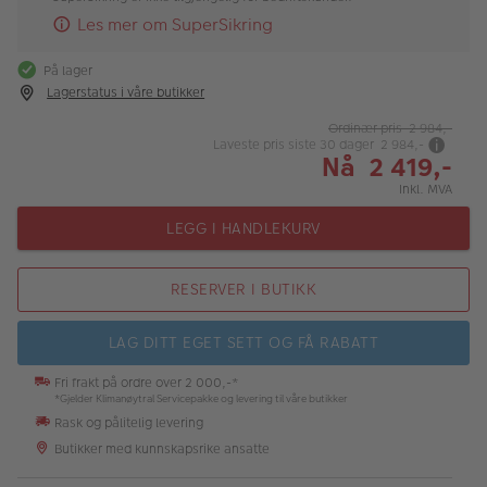
Les mer om SuperSikring
På lager
Lagerstatus i våre butikker
Ordinær pris 2 984,-
Laveste pris siste 30 dager 2 984,-
Nå 2 419,-
Inkl. MVA
LEGG I HANDLEKURV
RESERVER I BUTIKK
LAG DITT EGET SETT OG FÅ RABATT
Fri frakt på ordre over 2 000,-*
*Gjelder Klimanøytral Servicepakke og levering til våre butikker
Rask og pålitelig levering
Butikker med kunnskapsrike ansatte