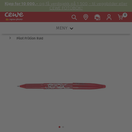
Kjøp for 10 000,-
og få verdisjekk på 1 500,- til veggbilder eller
CEWE FOTOBOK!
0
MENY
Man -
09:00 -
14:00 -
Søndag:
Pilot FriXion Rød
KAMERA
Fre:
20:00
20:00
OBJEKTIV
FOTOTILBEHØR
E-post:
LYS OG STUDIO
kundeservice@japanphoto.no
INSTANTFOTO
ANALOG
KIKKERTER
RAMMER