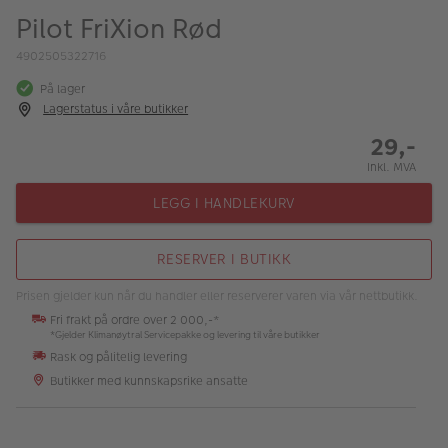
ALBUM
Pilot FriXion Rød
Kampanjer
4902505322716
På lager
Merker
Lagerstatus i våre butikker
Lagersalg
29,-
Inkl. MVA
Bildeprodukter
LEGG I HANDLEKURV
Fotokurs
RESERVER I BUTIKK
Inspirasjon
Prisen gjelder kun når du handler eller reserverer varen via vår nettbutikk.
Butikkoversikt
Fri frakt på ordre over 2 000,-*
*Gjelder Klimanøytral Servicepakke og levering til våre butikker
Rask og pålitelig levering
Butikker med kunnskapsrike ansatte