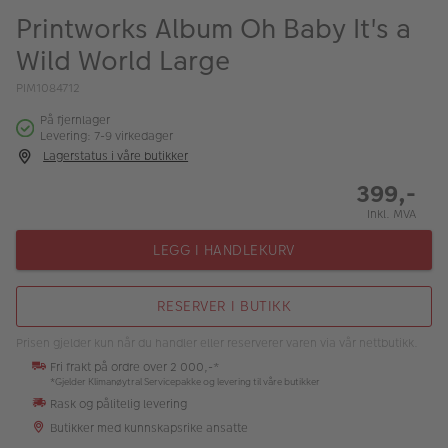
ALBUM
Printworks Album Oh Baby It's a
Wild World Large
Kampanjer
PIM1084712
Merker
På fjernlager
Lagersalg
Levering: 7-9 virkedager
Lagerstatus i våre butikker
Bildeprodukter
399,-
Inkl. MVA
Fotokurs
LEGG I HANDLEKURV
Inspirasjon
RESERVER I BUTIKK
Butikkoversikt
Prisen gjelder kun når du handler eller reserverer varen via vår nettbutikk.
Fri frakt på ordre over 2 000,-*
*Gjelder Klimanøytral Servicepakke og levering til våre butikker
Rask og pålitelig levering
Butikker med kunnskapsrike ansatte