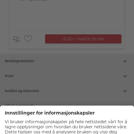
LEGG I HANDLEKURV
Betalingsmetoder
Frakt
Kvalitet og sikkerhet
CEWE bærekraft
Tjenester
Kundeservice