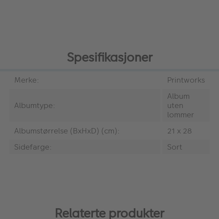
Spesifikasjoner
Merke:
Printworks
Album
Albumtype:
uten
lommer
Albumstørrelse (BxHxD) (cm):
21 x 28
Sidefarge:
Sort
Relaterte produkter