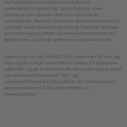
har funksjoner som undervannsmodus for
undervannsfotografering, og en Outdoor View-
innstilling som tilpasser skjermens lysstyrke til
omgivelsene. Med WG-80 kan du nå endre lysstyrken til
ringlyset under makrofotografering. Dette lar deg lage
en tredimensjonal effekt og fremheve kontrasten med
bakgrunnen, og utvide spekteret av opptaksuttrykk.
Kamera kan ta opp Full HD (16:9) video med 30 bps, og
tilbyr også en High Speed ​​Movie-modus for opptak av
sakte film, og en Underwater Movie-modus som er egnet
for undervannsfilmopptak. Film- og
undervannsfilmmodus tilbyr Movie SR (ristereduksjon),
som kan brukes til å redusere effekten av
kamerarystelser.