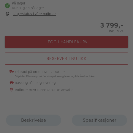
På lager
Kun 1 igjen på lager
Lagerstatus i våre butikker
3 799,-
Inkl. MVA
LEGG I HANDLEKURV
RESERVER I BUTIKK
Fri frakt på ordre over 2 000,-*
*Gjelder Klimanøytral Servicepakke og levering til våre butikker
Rask og pålitelig levering
Butikker med kunnskapsrike ansatte
Beskrivelse
Spesifikasjoner