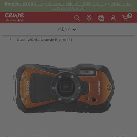
Kjøp for 10 000,-
og få verdisjekk på 1 500,- til veggbilder eller
CEWE FOTOBOK!
0
MENY
Man -
09:00 -
14:00 -
Søndag:
Ricoh WG-80 Oransje B-vare (1)
KAMERA
Fre:
20:00
20:00
OBJEKTIV
FOTOTILBEHØR
E-post:
LYS OG STUDIO
kundeservice@japanphoto.no
INSTANTFOTO
ANALOG
KIKKERTER
RAMMER