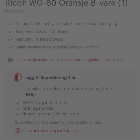
Ricoh WG-80 Oransje B-vare (1)
ALBUM
PIM1253155
Kampanjer
Tilstand A: Returnert vare. Ubrukt bare med brutt forsegling.
Merker
Støtsikker, tåler fall fra 1,6 meter
Vanntett til 14 meters dybde
Lagersalg
28mm vidvinkel med 5x optisk zoom (28-140mm)
Bildeprodukter
Inkl. verdisjekk til CEWE FOTOBOK eller veggbilder! - verdi 379,-
Fotokurs
Legg til SuperSikring 4 år
Inspirasjon
Forsikre produktet med SuperSikring 4 år
-
649,-
Butikkoversikt
100% trygghet i fire år
Aldri egenandel
Hendelige uhell dekkes gratis
SuperSikring er ikke tilgjengelig for bedriftskunder.
Les mer om SuperSikring