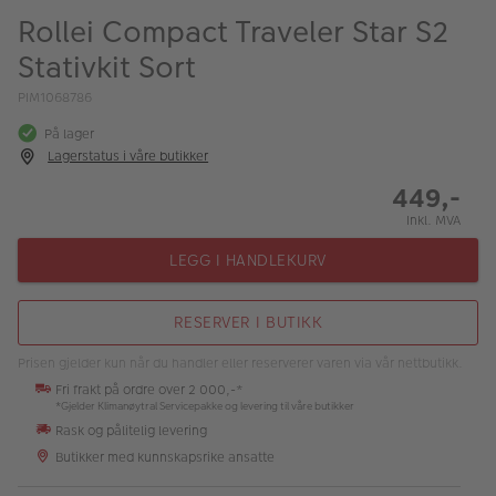
ALBUM
Rollei Compact Traveler Star S2
Stativkit Sort
Kampanjer
PIM1068786
Merker
På lager
Lagersalg
Lagerstatus i våre butikker
449,-
Bildeprodukter
Inkl. MVA
LEGG I HANDLEKURV
Fotokurs
Inspirasjon
RESERVER I BUTIKK
Butikkoversikt
Prisen gjelder kun når du handler eller reserverer varen via vår nettbutikk.
Fri frakt på ordre over 2 000,-*
*Gjelder Klimanøytral Servicepakke og levering til våre butikker
Rask og pålitelig levering
Butikker med kunnskapsrike ansatte