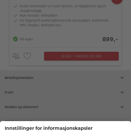
Settet inneholder et halvt læretui, et flippdeksel og en
skulderstropp
Myk innside i mikrofiber
Gir tilgang til kameragrensesnitt og knapper, batterirom,
MSC-modus, kortspor osv
899,-
På lager
LEGG I HANDLEKURV
Betalingsmetoder
Frakt
Kvalitet og sikkerhet
CEWE bærekraft