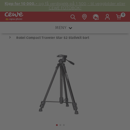
Kjøp for 10 000,-
og få verdisjekk på 1 500,- til veggbilder eller
CEWE FOTOBOK!
0
MENY
Man -
09:00 -
14:00 -
Søndag:
Rollei Compact Traveler Star S2 Stativkit Sort
KAMERA
Fre:
20:00
20:00
OBJEKTIV
FOTOTILBEHØR
E-post:
LYS OG STUDIO
kundeservice@japanphoto.no
INSTANTFOTO
ANALOG
KIKKERTER
RAMMER