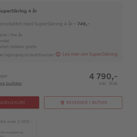
SuperSikring 4 år
 produktet med SuperSikring 4 år
- 749,-
et i fire år
andel
uhell dekkes gratis
Les mer om SuperSikring
ke tilgjengelig for bedriftskunder.
4 790,-
ager
åre butikker
Inkl. MVA
HANDLEKURV
RESERVER I BUTIKK
rdre over 2 000,-
l Servicepakke og
kker