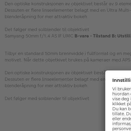
Den optiske konstruksjonen av objektivet består av 9 eleme
Dessuten er flere linseelementer belagt med en Ultra Mult
blenderåpning for mer attraktiv bokeh.
Det følger med solblender til objektivet
Samyang 50mm f/1.4 AS IF UMC
B-vare - Tilstand B: Utstil
Tilbyr en standard 50mm brennvidde i fullformat og en meget 
motivet. Når dette objetkivet brukes på kameraer med APS
Den optiske konstruksjonen av objektivet består av 9 eleme
Dessuten er flere linseelementer belagt med en Ultra Mult
blenderåpning for mer attraktiv bokeh.
Det følger med solblender til objektivet