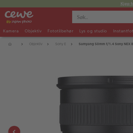
Kjøp f
Kamera
Objektiv
Fototilbehør
Lys og studio
Instantfo
Objektiv
Sony E
Samyang 50mm f/1.4 Sony NEX B