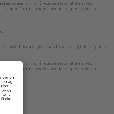
 asfærisk element for å redusere kromatiske avvik.
 skygger. En åtte-bladers blender skaper en sirkulær
k.
aske lukkertider mulighet for å få en liten dybdeskarphet i
 asfærisk element for å redusere kromatiske avvik.
 skygger. En åtte-bladers blender skaper en sirkulær