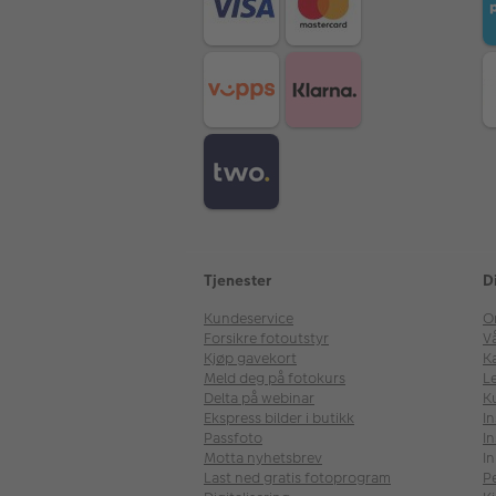
Tjenester
D
Kundeservice
O
Forsikre fotoutstyr
V
Kjøp gavekort
Ka
Meld deg på fotokurs
Le
Delta på webinar
K
Ekspress bilder i butikk
I
Passfoto
In
Motta nyhetsbrev
In
Last ned gratis fotoprogram
P