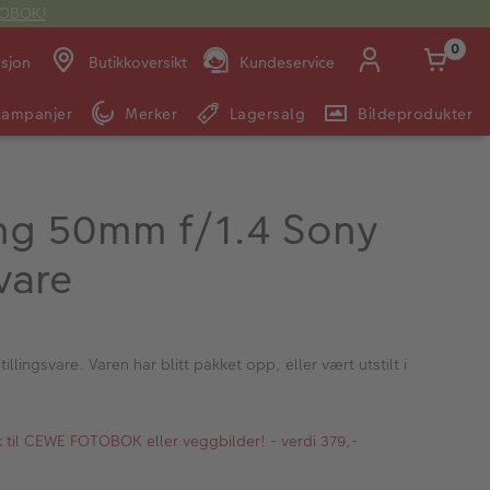
OTOBOK!
0
asjon
Butikkoversikt
Kundeservice
Kampanjer
Merker
Lagersalg
Bildeprodukter
Man -
09:00 -
14:00 -
Søndag:
Fre:
20:00
20:00
g 50mm f/1.4 Sony
vare
E-post:
kundeservice@japanphoto.no
tillingsvare. Varen har blitt pakket opp, eller vært utstilt i
kk til CEWE FOTOBOK eller veggbilder! - verdi 379,-