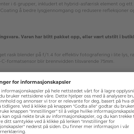
nter i 6 grupper, inkludert et hybrid-asfærisk element og ett
i-Coating å bedre lysgjennomgang og redusere refleksjoner og
lingsvare. Varen har blitt pakket opp, eller vært utstilt i butik
rask blender på f/1.4 for effektiv fotografering i lite lys, r
-C-formatsensor blir brennvidden tilsvarende 75mm.
nter i 6 grupper, inkludert et hybrid-asfærisk element og ett
i-Coating å bedre lysgjennomgang og redusere refleksjoner og