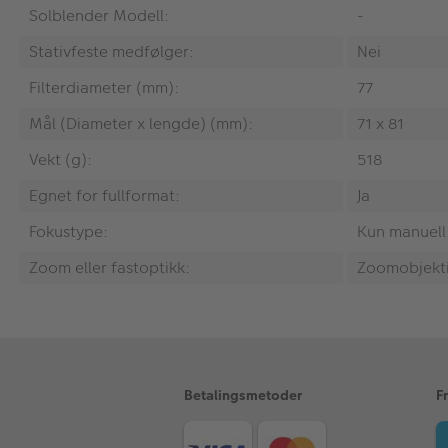
Solblender Modell:
-
Stativfeste medfølger:
Nei
Filterdiameter (mm):
77
Mål (Diameter x lengde) (mm):
71 x 81
Vekt (g):
518
Egnet for fullformat:
Ja
Fokustype:
Kun manuell
Zoom eller fastoptikk:
Zoomobjekt
Betalingsmetoder
F