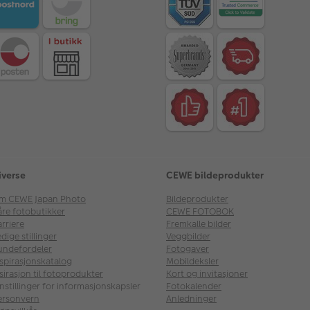
iverse
CEWE bildeprodukter
m CEWE Japan Photo
Bildeprodukter
åre fotobutikker
CEWE FOTOBOK
rriere
Fremkalle bilder
dige stillinger
Veggbilder
undefordeler
Fotogaver
nspirasjonskatalog
Mobildeksler
sirasjon til fotoprodukter
Kort og invitasjoner
nstillinger for informasjonskapsler
Fotokalender
ersonvern
Anledninger