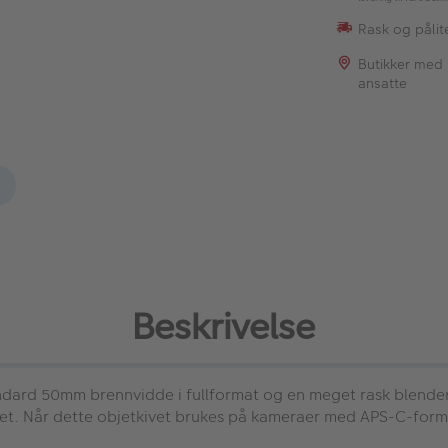
Rask og pålite
Butikker med
ansatte
Beskrivelse
dard 50mm brennvidde i fullformat og en meget rask blender på 
tivet. Når dette objetkivet brukes på kameraer med APS-C-for