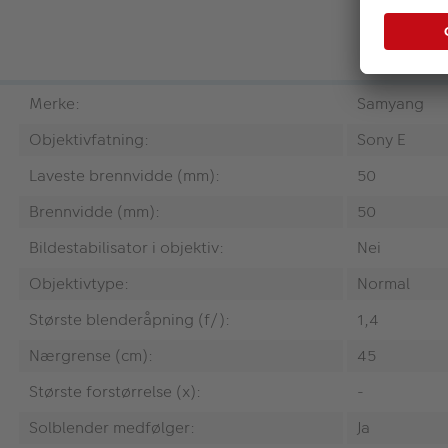
Merke:
Samyang
Objektivfatning:
Sony E
Laveste brennvidde (mm):
50
Brennvidde (mm):
50
Bildestabilisator i objektiv:
Nei
Objektivtype:
Normal
Største blenderåpning (f/):
1,4
Nærgrense (cm):
45
Største forstørrelse (x):
-
Solblender medfølger:
Ja