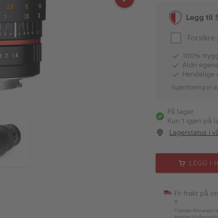
Legg til 
Forsikre
100% tryggh
Aldri egen
Hendelige 
SuperSikring er ik
På lager
Kun 1 igjen på l
Lagerstatus i v
LEGG I 
Fri frakt på o
*
*Gjelder Klimanøytra
levering til våre buti