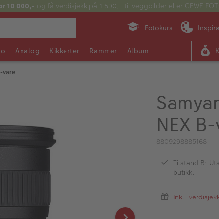
or 10 000,-
og få verdisjekk på 1 500,- til veggbilder eller CEWE F
Fotokurs
Inspir
to
Analog
Kikkerter
Rammer
Album
-vare
Samyan
NEX B-
8809298885168
Tilstand B: Uts
butikk.
Inkl. verdisje