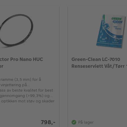
ector Pro Nano HUC
Green-Clean LC-7010
er
Renseserviett Våt/Tørr
n ramme (3,5 mm) for å
vinjettering på
objektiv
ass av beste kvalitet for best
sgjennomgang (>99,3%) og
 glatt overflate for minimal
r optikken mot støv og skader
n (0,3%)
798,-
På lager