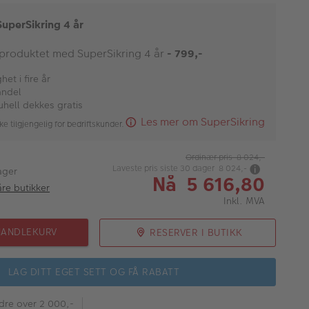
SuperSikring 4 år
 produktet med SuperSikring 4 år
- 799,-
et i fire år
andel
uhell dekkes gratis
Les mer om SuperSikring
ke tilgjengelig for bedriftskunder.
Ordinær pris 8 024,-
Laveste pris siste 30 dager 8 024,-
ager
Nå 5 616,80
åre butikker
Inkl. MVA
HANDLEKURV
RESERVER I BUTIKK
LAG DITT EGET SETT OG FÅ RABATT
rdre over 2 000,-