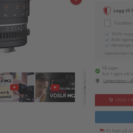
Legg til 
Forsikre
100% tryggh
Aldri egen
Hendelige 
SuperSikring er ik
På lager
Kun 1 igjen på l
Lagerstatus i v
LEGG I 
Fri frakt på o