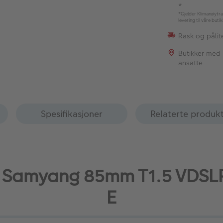
*
*Gjelder Klimanøytra
levering til våre buti
Rask og pålite
Butikker med
ansatte
Spesifikasjoner
Relaterte produk
til Samyang 85mm T1.5 VDSL
E