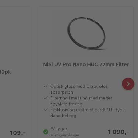
NiSi UV Pro Nano HUC 72mm Filter
 10pk
Optisk glass med Ultraviolett
absorpsjon
Filterring i messing med meget
nøyaktig fresing
Eksklusiv og ekstremt hardt "U"-type
Nano belegg
På lager
1 090,-
109,-
Kun 1 igjen på lager