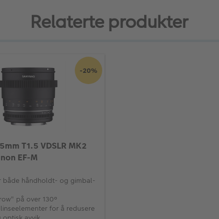
Relaterte produkter
-20%
5mm T1.5 VDSLR MK2
anon EF-M
or både håndholdt- og gimbal-
row" på over 130°
linseelementer for å redusere
 optisk avvik