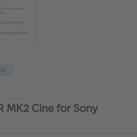
l Servicepakke og
kker
lig levering
 kunnskapsrike
ter
R MK2 Cine for Sony