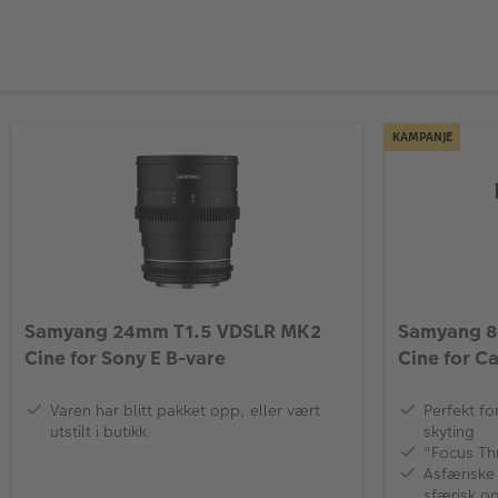
KAMPANJE
Samyang 24mm T1.5 VDSLR MK2
Samyang 8
Cine for Sony E B-vare
Cine for C
Varen har blitt pakket opp, eller vært
Perfekt f
utstilt i butikk.
skyting
"Focus Th
Asfæriske 
sfærisk og