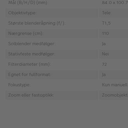
Mål (B/H/D) (mm):
84.0 x 100.7
Objektivtype:
Tele
Største blenderåpning (f/):
T1,5
Nærgrense (cm):
110
Solblender medfølger:
Ja
Stativfeste medfølger:
Nei
Filterdiameter (mm):
72
Egnet for fullformat:
Ja
Fokustype:
Kun manuell
Zoom eller fastoptikk:
Zoomobjekt