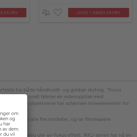
DLEKURV
LEGG I HANDLEKURV
fekte for både håndholdt- og gimbal-skyting. "Focus
n mer profesjonell følelse en videoopptak med
 alle de fire objektivene har asfæriske linseelementer for
deråpning i alle fire modeller, og lar filmskapere
lys.
et og behagelig ute-av-fokus effekt. MK2-serien har nå en