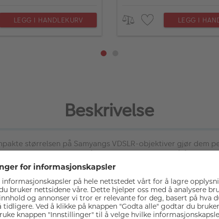
LEGG I HANDLEKURV
LEGG I HAN
Beskrivelse
pakte størrelsen på Samyangs VDSLR-objektiver gjør dem per
sere nøyaktig og presist på motivene, og er med på å skape e
, dekker VDSLR MK2-objektiver fullbildesensorer (36x24mm), og
bilder.
 tid og budsjett. Samyang VDSLR MK2-serien har rask T1.5 blen
te bekymre seg for bildekvalitet, selv i situasjoner med lite 
 den glatte og sirkulære bokeh gir en tredimensjonal kvalit