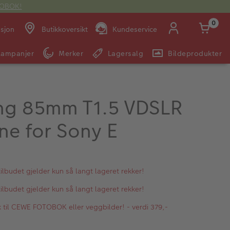
OTOBOK!
0
asjon
Butikkoversikt
Kundeservice
Kampanjer
Merker
Lagersalg
Bildeprodukter
Man -
09:00 -
14:00 -
Søndag:
Fre:
20:00
20:00
g 85mm T1.5 VDSLR
ne for Sony E
E-post:
kundeservice@japanphoto.no
lbudet gjelder kun så langt lageret rekker!
lbudet gjelder kun så langt lageret rekker!
kk til CEWE FOTOBOK eller veggbilder! - verdi 379,-