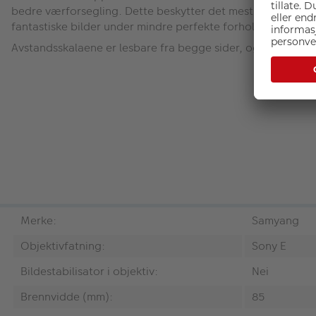
bedre værforsegling. Dette beskytter det mest sårbare gapet
fantastiske bilder under mindre perfekte forhold.
Avstandsskalaene er lesbare fra begge sider, og det samm
Merke:
Samyang
Objektivfatning:
Sony E
Bildestabilisator i objektiv:
Nei
Brennvidde (mm):
85