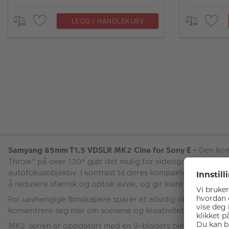
LEGG I HANDLEKURV
Samyang 85mm T1.5 VDSLR MK2 Cine for Sony E -
Den kom
Throw" på over 130° gjør det mulig for videografer å foku
autofokusobjektiv. I kontrast til deres kompakte størrelse
å redusere sfærisk og optisk avvik, og gir klare og levende 
For uavhengige filmskapere sparer et allsidig objektiv både
konsentrere seg mer om scenene og kreativiteten, uten å måt
MK2-serien er oppdatert med en 9-bladers blenderåpning og