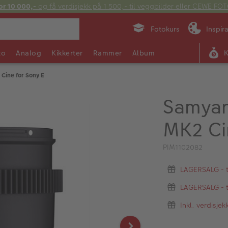
or 10 000,-
og få verdisjekk på 1 500,- til veggbilder eller CEWE F
Fotokurs
Inspir
to
Analog
Kikkerter
Rammer
Album
ine for Sony E
Samyan
MK2 Ci
PIM1102082
LAGERSALG - ti
LAGERSALG - ti
Inkl. verdisje