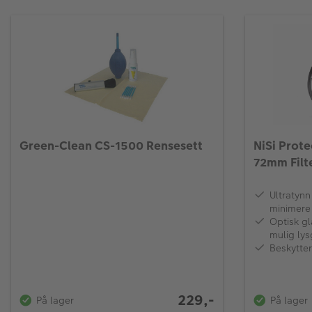
Green-Clean CS-1500 Rensesett
NiSi Prot
72mm Filt
Ultratyn
minimere 
vidvinkel
Optisk gl
mulig ly
med meget
Beskytte
refleksjo
229,-
På lager
På lager