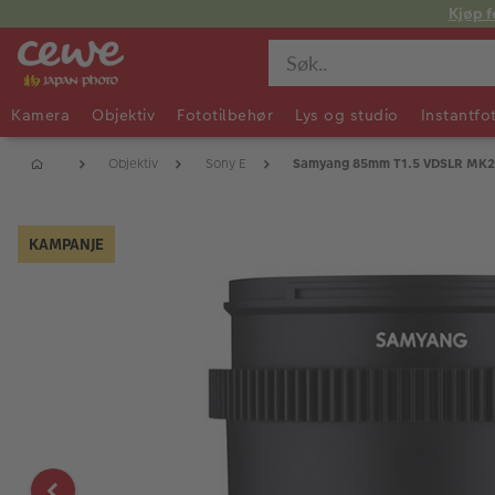
Kjøp f
Kamera
Objektiv
Fototilbehør
Lys og studio
Instantfo
Objektiv
Sony E
Samyang 85mm T1.5 VDSLR MK2 C
KAMPANJE