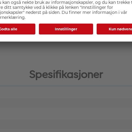
 mellom objektivet og kamerafeste, for å forhindre at støv, l
e er brennvidden.
Spesifikasjoner