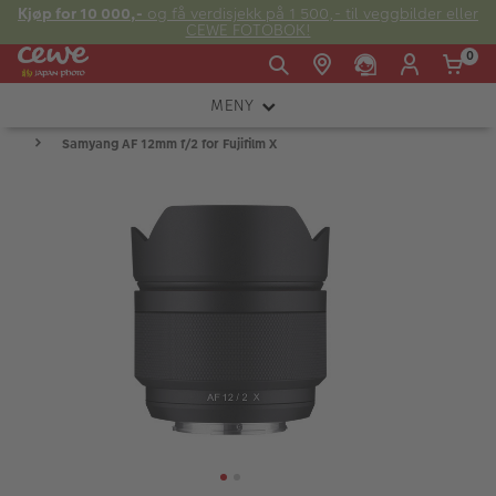
Kjøp for 10 000,-
og få verdisjekk på 1 500,- til veggbilder eller
CEWE FOTOBOK!
0
MENY
Man -
09:00 -
14:00 -
Søndag:
Samyang AF 12mm f/2 for Fujifilm X
KAMERA
Fre:
20:00
20:00
OBJEKTIV
FOTOTILBEHØR
E-post:
LYS OG STUDIO
kundeservice@japanphoto.no
INSTANTFOTO
ANALOG
KIKKERTER
RAMMER