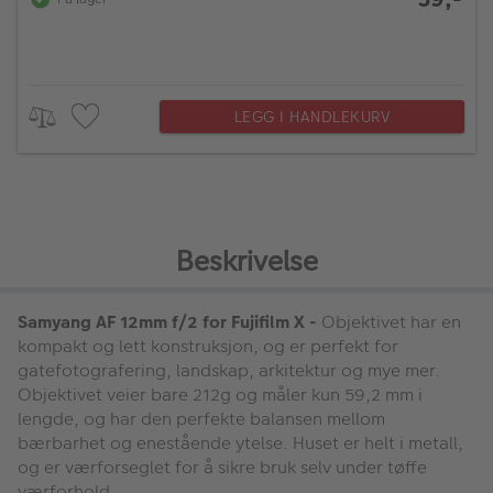
LEGG I HANDLEKURV
Beskrivelse
Samyang AF 12mm f/2 for Fujifilm X -
Objektivet har en
kompakt og lett konstruksjon, og er perfekt for
gatefotografering, landskap, arkitektur og mye mer.
Objektivet veier bare 212g og måler kun 59,2 mm i
lengde, og har den perfekte balansen mellom
bærbarhet og enestående ytelse. Huset er helt i metall,
og er værforseglet for å sikre bruk selv under tøffe
værforhold.