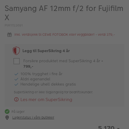
ALBUM
Samyang AF 12mm f/2 for Fujifilm
X
Kampanjer
PIM1153691
Merker
Inkl. verdisjekk til CEWE FOTOBOK eller veggbilder! - verdi 379,-
Lagersalg
Bildeprodukter
Legg til SuperSikring 4 år
Forsikre produktet med SuperSikring 4 år
-
799,-
Fotokurs
100% trygghet i fire år
Aldri egenandel
Inspirasjon
Hendelige uhell dekkes gratis
Butikkoversikt
SuperSikring er ikke tilgjengelig for bedriftskunder.
Les mer om SuperSikring
På lager
Lagerstatus i våre butikker
5 170,-