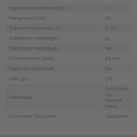
Største blenderåpning (f/):
2
Nærgrense (cm):
20
Største forstørrelse (x):
0,09
Solblender medfølger:
Ja
Stativfeste medfølger:
Nei
Filterdiameter (mm):
62 mm
Egnet for fullformat:
Nei
Vekt (g):
212
Autofokus
og
Fokustype:
manuell
fokus
Zoom eller fastoptikk:
Fastoptikk