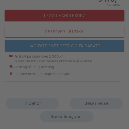
Inkl. MVA
LEGG I HANDLEKURV
RESERVER I BUTIKK
LAG DITT EGET SETT OG FÅ RABATT
Fri frakt på ordre over 2 000,-*
*Gjelder Klimanøytral Servicepakke og levering til våre butikker
Rask og pålitelig levering
Butikker med kunnskapsrike ansatte
Tilbehør
Beskrivelse
Spesifikasjoner