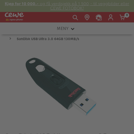
Kjøp for 10 000,-
og få verdisjekk på 1 500,- til veggbilder eller
CEWE FOTOBOK!
0
MENY
Man -
09:00 -
14:00 -
Søndag:
SanDisk USB Ultra 3.0 64GB 130MB/s
KAMERA
Fre:
20:00
20:00
OBJEKTIV
FOTOTILBEHØR
E-post:
LYS OG STUDIO
kundeservice@japanphoto.no
INSTANTFOTO
ANALOG
KIKKERTER
RAMMER