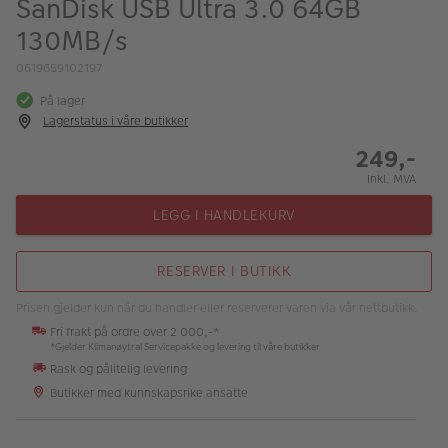
SanDisk USB Ultra 3.0 64GB
ALBUM
130MB/s
Kampanjer
0619659102197
Merker
På lager
Lagerstatus i våre butikker
Lagersalg
249,-
Bildeprodukter
Inkl. MVA
LEGG I HANDLEKURV
Fotokurs
RESERVER I BUTIKK
Inspirasjon
Prisen gjelder kun når du handler eller reserverer varen via vår nettbutikk.
Butikkoversikt
Fri frakt på ordre over 2 000,-*
*Gjelder Klimanøytral Servicepakke og levering til våre butikker
Rask og pålitelig levering
Butikker med kunnskapsrike ansatte