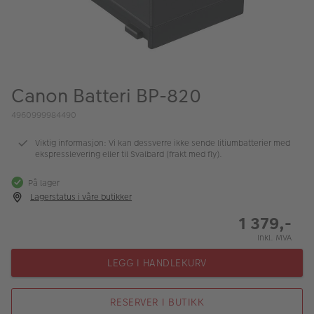
ALBUM
Kampanjer
Merker
Canon Batteri BP-820
Lagersalg
4960999984490
Bildeprodukter
Viktig informasjon: Vi kan dessverre ikke sende litiumbatterier med
ekspresslevering eller til Svalbard (frakt med fly).
Fotokurs
På lager
Inspirasjon
Lagerstatus i våre butikker
1 379,-
Butikkoversikt
Inkl. MVA
LEGG I HANDLEKURV
RESERVER I BUTIKK