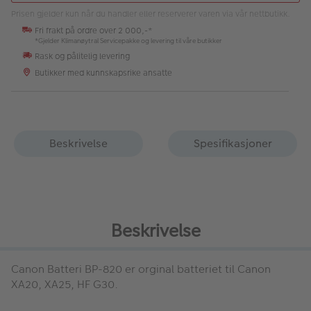
Prisen gjelder kun når du handler eller reserverer varen via vår nettbutikk.
Fri frakt på ordre over 2 000,-*
*Gjelder Klimanøytral Servicepakke og levering til våre butikker
Rask og pålitelig levering
Butikker med kunnskapsrike ansatte
Beskrivelse
Spesifikasjoner
Beskrivelse
Canon Batteri BP-820
er orginal batteriet til Canon
XA20, XA25, HF G30.