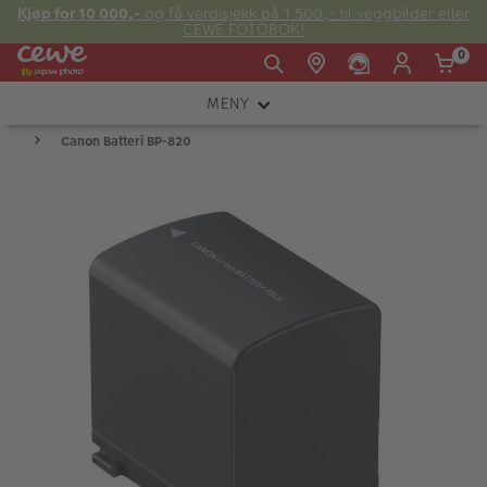
Kjøp for 10 000,-
og få verdisjekk på 1 500,- til veggbilder eller
CEWE FOTOBOK!
0
MENY
Man -
09:00 -
14:00 -
Søndag:
Canon Batteri BP-820
KAMERA
Fre:
20:00
20:00
OBJEKTIV
FOTOTILBEHØR
E-post:
LYS OG STUDIO
kundeservice@japanphoto.no
INSTANTFOTO
ANALOG
KIKKERTER
RAMMER