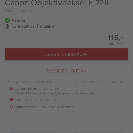
Canon Objektivdeksel E-72II
ALBUM
4960999903156
Kampanjer
På lager
Lagerstatus i våre butikker
Merker
115,-
Lagersalg
Inkl. MVA
Bildeprodukter
LEGG I HANDLEKURV
Fotokurs
RESERVER I BUTIKK
Inspirasjon
Prisen gjelder kun når du handler eller reserverer varen via vår nettbutikk.
Fri frakt på ordre over 2 000,-*
Butikkoversikt
*Gjelder Klimanøytral Servicepakke og levering til våre butikker
Rask og pålitelig levering
Butikker med kunnskapsrike ansatte