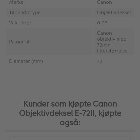
Merke:
Canon
Tilbehørstype:
Objektivdeksel
Vekt (kg):
0.03
Canon
objektiv med
Passer til:
72mm
filterstørrelse
Diameter (mm):
72
Kunder som kjøpte Canon
Objektivdeksel E-72II, kjøpte
også: