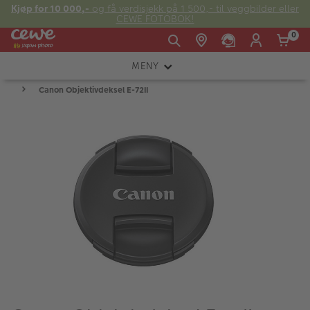
Kjøp for 10 000,-
og få verdisjekk på 1 500,- til veggbilder eller
CEWE FOTOBOK!
0
MENY
Man -
09:00 -
14:00 -
Søndag:
Canon Objektivdeksel E-72II
KAMERA
Fre:
20:00
20:00
OBJEKTIV
FOTOTILBEHØR
E-post:
LYS OG STUDIO
kundeservice@japanphoto.no
INSTANTFOTO
ANALOG
KIKKERTER
RAMMER