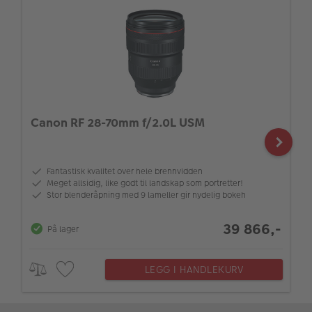
Canon RF 28-70mm f/2.0L USM
Fantastisk kvalitet over hele brennvidden
Meget allsidig, like godt til landskap som portretter!
Stor blenderåpning med 9 lameller gir nydelig bokeh
39 866,-
På lager
LEGG I HANDLEKURV