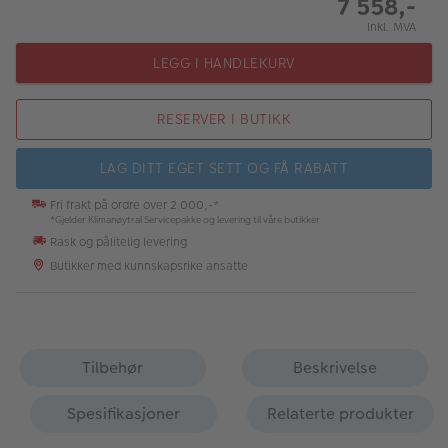
7 558,-
Inkl. MVA
LEGG I HANDLEKURV
RESERVER I BUTIKK
LAG DITT EGET SETT OG FÅ RABATT
Fri frakt på ordre over 2 000,-*
*Gjelder Klimanøytral Servicepakke og levering til våre butikker
Rask og pålitelig levering
Butikker med kunnskapsrike ansatte
Tilbehør
Beskrivelse
Spesifikasjoner
Relaterte produkter