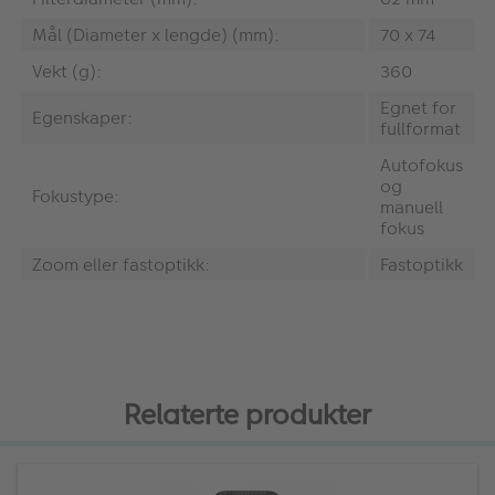
Mål (Diameter x lengde) (mm):
70 x 74
Vekt (g):
360
Egnet for
Egenskaper:
fullformat
Autofokus
og
Fokustype:
manuell
fokus
Zoom eller fastoptikk:
Fastoptikk
Relaterte produkter