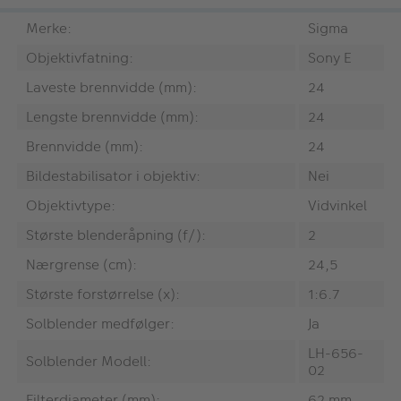
Merke:
Sigma
Objektivfatning:
Sony E
Laveste brennvidde (mm):
24
Lengste brennvidde (mm):
24
Brennvidde (mm):
24
Bildestabilisator i objektiv:
Nei
Objektivtype:
Vidvinkel
Største blenderåpning (f/):
2
Nærgrense (cm):
24,5
Største forstørrelse (x):
1:6.7
Solblender medfølger:
Ja
LH-656-
Solblender Modell:
02
Filterdiameter (mm):
62 mm