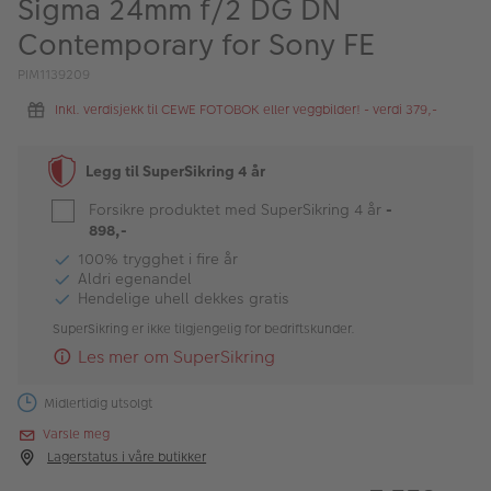
Sigma 24mm f/2 DG DN
ALBUM
Contemporary for Sony FE
Kampanjer
PIM1139209
Merker
Inkl. verdisjekk til CEWE FOTOBOK eller veggbilder! - verdi 379,-
Lagersalg
Legg til SuperSikring 4 år
Bildeprodukter
Forsikre produktet med SuperSikring 4 år
-
898,-
Fotokurs
100% trygghet i fire år
Aldri egenandel
Hendelige uhell dekkes gratis
Inspirasjon
SuperSikring er ikke tilgjengelig for bedriftskunder.
Butikkoversikt
Les mer om SuperSikring
Midlertidig utsolgt
Varsle meg
Lagerstatus i våre butikker