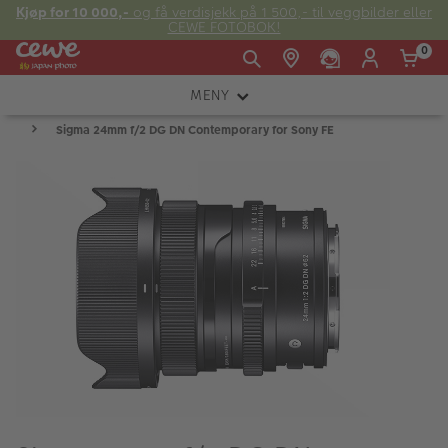
Kjøp for 10 000,-
og få verdisjekk på 1 500,- til veggbilder eller
CEWE FOTOBOK!
0
MENY
Man -
09:00 -
14:00 -
Søndag:
Sigma 24mm f/2 DG DN Contemporary for Sony FE
KAMERA
Fre:
20:00
20:00
OBJEKTIV
FOTOTILBEHØR
E-post:
LYS OG STUDIO
kundeservice@japanphoto.no
INSTANTFOTO
ANALOG
KIKKERTER
RAMMER