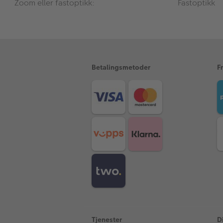
Zoom eller fastoptikk:
Fastoptikk
Betalingsmetoder
F
Tjenester
D