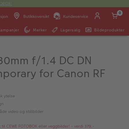
OTOBOK!
0
asjon
Butikkoversikt
Kundeservice
Kampanjer
Merker
Lagersalg
Bildeprodukter
Man -
09:00 -
14:00 -
Søndag:
Fre:
20:00
20:00
30mm f/1.4 DC DN
porary for Canon RF
E-post:
kundeservice@japanphoto.no
k ytelse
gn
åde video og stillbilder
kk til CEWE FOTOBOK eller veggbilder! - verdi 379,-