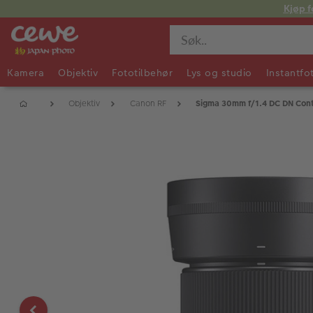
Kjøp f
Kamera
Objektiv
Fototilbehør
Lys og studio
Instantfo
Objektiv
Canon RF
Sigma 30mm f/1.4 DC DN Con