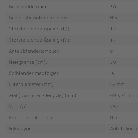
Brennvidde (mm):
30
Bildestabilisator i objektiv:
Nei
Største blenderåpning (f/):
1.4
Største blenderåpning (f/):
1.4
Antall blenderlameller:
9
Nærgrense (cm):
30
Solblender medfølger:
Ja
Filterdiameter (mm):
52 mm
Mål (Diameter x lengde) (mm):
69 x 71.3 m
Vekt (g):
285
Egnet for fullformat:
Nei
Fokustype:
Autofokus o