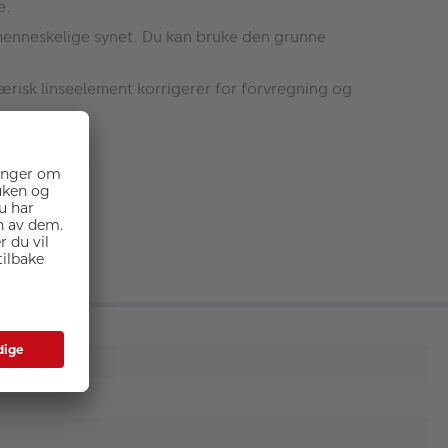
e.
 menneskelige synet. Du kan bruke den grunne
færisk linseelement korrigerer for forvregning og