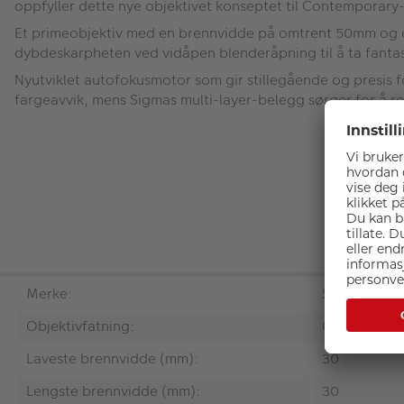
oppfyller dette nye objektivet konseptet til Contemporary
Et primeobjektiv med en brennvidde på omtrent 50mm og en 
dybdeskarpheten ved vidåpen blenderåpning til å ta fantast
Nyutviklet autofokusmotor som gir stillegående og presis fo
fargeavvik, mens Sigmas multi-layer-belegg sørger for å r
Merke:
Sigma
Objektivfatning:
Canon RF
Laveste brennvidde (mm):
30
Lengste brennvidde (mm):
30