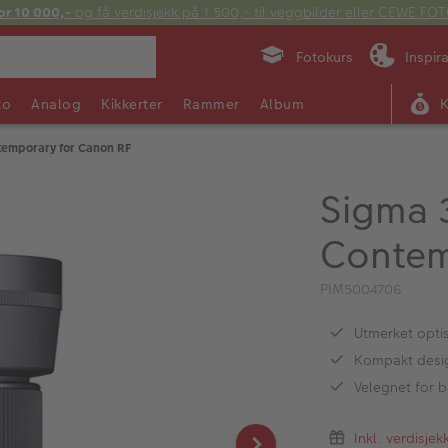
or 10 000,-
og få verdisjekk på 1 500,- til veggbilder eller CEWE F
Fotokurs
Inspir
to
Analog
Kikkerter
Rammer
Album
temporary for Canon RF
Sigma 
Contem
PIM5004706
Utmerket optis
Kompakt desi
Velegnet for b
Inkl. verdisje