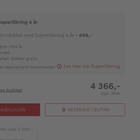
SuperSikring 4 år
 produktet med SuperSikring 4 år
- 698,-
et i fire år
andel
uhell dekkes gratis
Les mer om SuperSikring
ke tilgjengelig for bedriftskunder.
4 366,-
åre butikker
Inkl. MVA
HANDLEKURV
RESERVER I BUTIKK
rdre over 2 000,-