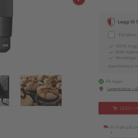
Legg til 
Forsikre
100% tryggh
Aldri egen
Hendelige 
SuperSikring er ik
På lager
Lagerstatus i v
LEGG I 
Fri frakt på o
*