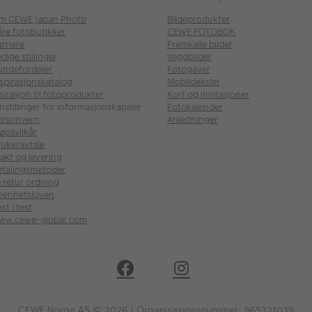
m CEWE Japan Photo
Bildeprodukter
åre fotobutikker
CEWE FOTOBOK
rriere
Fremkalle bilder
dige stillinger
Veggbilder
undefordeler
Fotogaver
nspirasjonskatalog
Mobildeksler
sirasjon til fotoprodukter
Kort og invitasjoner
nstillinger for informasjonskapsler
Fotokalender
ersonvern
Anledninger
øpsvilkår
rukeravtale
akt og levering
etalingsmetoder
l-retur ordning
penhetsloven
st i test
ww.cewe-global.com
CEWE Norge AS © 2026 | Organisasjonsnummer: 965321039