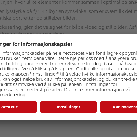
-linjen, hvor ulike elementer kommer sammen i optimal balans
lysstyrke på f/1.4 tilbyr en synsvinkel som er svært lik det
iske portretter og stillebenbilder.
kusering, gjør det velegnet for både video og stillbilder. As
edusere skygger og gjenskinn.
Spesifikasjoner