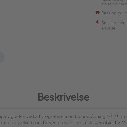
*Gjelder Klimanøytra
levering til våre buti
Rask og pålite
Butikker med
ansatte
Beskrivelse
plev gleden ved å fotografere med blenderåpning f/1.4! Du v
optiske ytelsen som forventes av et førsteklasses objektiv. V