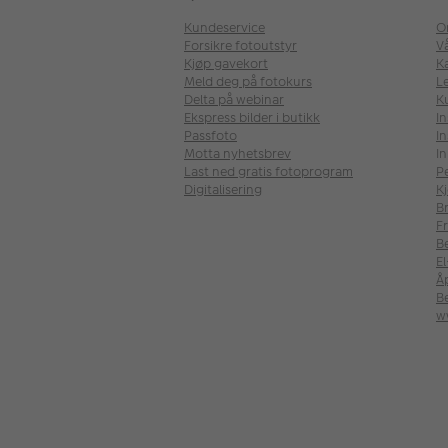
Kundeservice
O
Forsikre fotoutstyr
V
Kjøp gavekort
Ka
Meld deg på fotokurs
Le
Delta på webinar
K
Ekspress bilder i butikk
I
Passfoto
In
Motta nyhetsbrev
In
Last ned gratis fotoprogram
P
Digitalisering
Kj
B
Fr
B
E
Å
Be
w