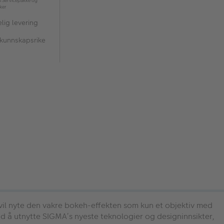
l Servicepakke og
kker
lig levering
 kunnskapsrike
il nyte den vakre bokeh-effekten som kun et objektiv med
ed å utnytte SIGMA’s nyeste teknologier og designinnsikter,