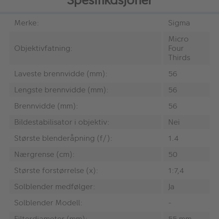
Spesifikasjoner
Merke:
Sigma
Micro
Objektivfatning:
Four
Thirds
Laveste brennvidde (mm):
56
Lengste brennvidde (mm):
56
Brennvidde (mm):
56
Bildestabilisator i objektiv:
Nei
Største blenderåpning (f/):
1.4
Nærgrense (cm):
50
Største forstørrelse (x):
1:7,4
Solblender medfølger:
Ja
Solblender Modell:
-
Filterdiameter (mm):
55 mm