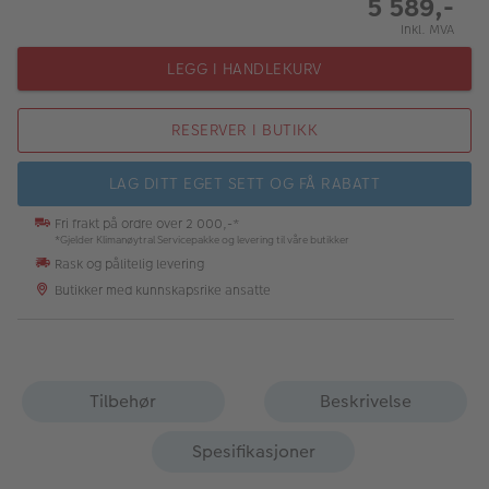
5 589,-
Inkl. MVA
LEGG I HANDLEKURV
RESERVER I BUTIKK
LAG DITT EGET SETT OG FÅ RABATT
Fri frakt på ordre over 2 000,-*
*Gjelder Klimanøytral Servicepakke og levering til våre butikker
Rask og pålitelig levering
Butikker med kunnskapsrike ansatte
Tilbehør
Beskrivelse
Spesifikasjoner