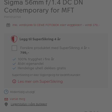
Sigma 56mm f/1.4 DC DN
ALBUM
Contemporary for MFT
Kampanjer
PIM1058790
Merker
Inkl. verdisjekk til CEWE FOTOBOK eller veggbilder! - verdi 379,-
Lagersalg
Legg til SuperSikring 4 år
Bildeprodukter
Forsikre produktet med SuperSikring 4 år
-
799,-
Fotokurs
100% trygghet i fire år
Aldri egenandel
Hendelige uhell dekkes gratis
Inspirasjon
SuperSikring er ikke tilgjengelig for bedriftskunder.
Butikkoversikt
Les mer om SuperSikring
Midlertidig utsolgt
Varsle meg
Lagerstatus i våre butikker