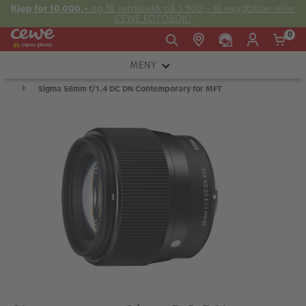
Kjøp for 10 000,-
og få verdisjekk på 1 500,- til veggbilder eller
CEWE FOTOBOK!
0
MENY
Man -
09:00 -
14:00 -
Søndag:
Sigma 56mm f/1.4 DC DN Contemporary for MFT
KAMERA
Fre:
20:00
20:00
OBJEKTIV
FOTOTILBEHØR
E-post:
LYS OG STUDIO
kundeservice@japanphoto.no
INSTANTFOTO
ANALOG
KIKKERTER
RAMMER