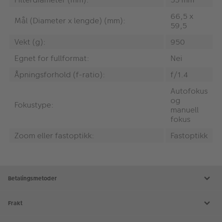
66,5 x
Mål (Diameter x lengde) (mm):
59,5
Vekt (g):
950
Egnet for fullformat:
Nei
Åpningsforhold (f-ratio):
f/1.4
Autofokus
og
Fokustype:
manuell
fokus
Zoom eller fastoptikk:
Fastoptikk
Betalingsmetoder
Frakt