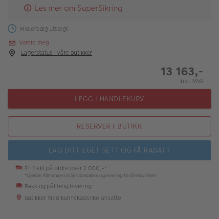
Les mer om SuperSikring
Midlertidig utsolgt
Varsle meg
Lagerstatus i våre butikker
13 163,-
Inkl. MVA
LEGG I HANDLEKURV
RESERVER I BUTIKK
LAG DITT EGET SETT OG FÅ RABATT
Fri frakt på ordre over 2 000,-*
*Gjelder Klimanøytral Servicepakke og levering til våre butikker
Rask og pålitelig levering
Butikker med kunnskapsrike ansatte