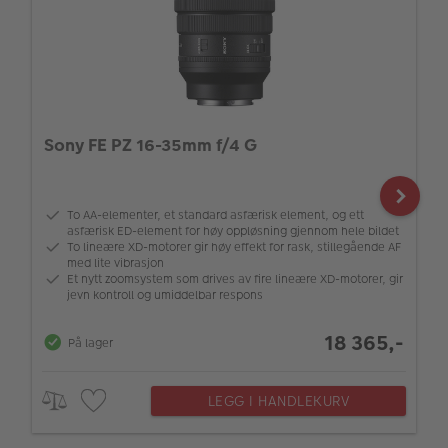
Sony FE PZ 16-35mm f/4 G
To AA-elementer, et standard asfærisk element, og ett
asfærisk ED-element for høy oppløsning gjennom hele bildet
To lineære XD-motorer gir høy effekt for rask, stillegående AF
med lite vibrasjon
Et nytt zoomsystem som drives av fire lineære XD-motorer, gir
jevn kontroll og umiddelbar respons
18 365,-
På lager
LEGG I HANDLEKURV