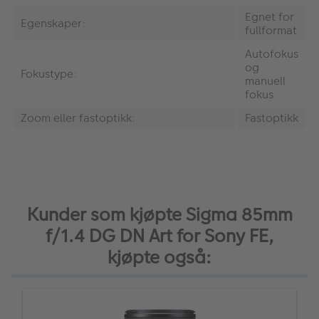
Egnet for
Egenskaper:
fullformat
Autofokus
og
Fokustype:
manuell
fokus
Zoom eller fastoptikk:
Fastoptikk
Kunder som kjøpte Sigma 85mm
f/1.4 DG DN Art for Sony FE,
kjøpte også: