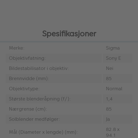
Spesifikasjoner
Merke:
Sigma
Objektivfatning:
Sony E
Bildestabilisator i objektiv:
Nei
Brennvidde (mm):
85
Objektivtype:
Normal
Største blenderåpning (f/):
1,4
Nærgrense (cm):
85
Solblender medfølger:
Ja
82.8 x
Mål (Diameter x lengde) (mm):
94.1