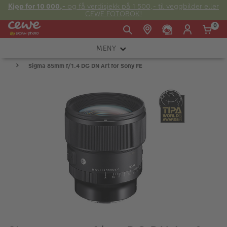
Kjøp for 10 000,-
og få verdisjekk på 1 500,- til veggbilder eller
CEWE FOTOBOK!
0
MENY
Man -
09:00 -
14:00 -
Søndag:
Sigma 85mm f/1.4 DG DN Art for Sony FE
KAMERA
Fre:
20:00
20:00
OBJEKTIV
FOTOTILBEHØR
E-post:
LYS OG STUDIO
kundeservice@japanphoto.no
INSTANTFOTO
ANALOG
KIKKERTER
RAMMER