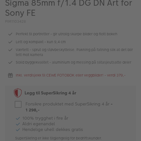
Sigma 85mm f/1.4 DG DN Art for
ALBUM
Sony FE
Kampanjer
PIM1103428
Merker
Perfekt til portretter - gir utrolig skarpe bilder og flott bokeh
Lagersalg
Lett og kompakt - kun 9,4 cm
Værtett - sprut og støvbeskyttelse. Pakning på fatning slik at det blir
Bildeprodukter
tett mot kamera
Solid byggekvalitet - aluminium og messing på slitasjeutsatte deler
Fotokurs
Inkl. verdisjekk til CEWE FOTOBOK eller veggbilder! - verdi 379,-
Inspirasjon
Legg til SuperSikring 4 år
Butikkoversikt
Forsikre produktet med SuperSikring 4 år
-
1 298,-
100% trygghet i fire år
Aldri egenandel
Hendelige uhell dekkes gratis
SuperSikring er ikke tilgjengelig for bedriftskunder.