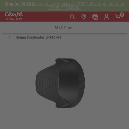
Kjøp for 10 000,-
og få verdisjekk på 1 500,- til veggbilder eller
CEWE FOTOBOK!
0
MENY
Man -
09:00 -
14:00 -
Søndag:
Sigma Solblender LH780-06
KAMERA
Fre:
20:00
20:00
OBJEKTIV
FOTOTILBEHØR
E-post:
LYS OG STUDIO
kundeservice@japanphoto.no
INSTANTFOTO
ANALOG
KIKKERTER
RAMMER