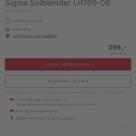
Sigma Solblender LH780-06
ALBUM
0085126930127
Kampanjer
Midlertidig utsolgt
Merker
Varsle meg
Lagerstatus i våre butikker
Lagersalg
399,-
Bildeprodukter
Inkl. MVA
LEGG I HANDLEKURV
Fotokurs
RESERVER I BUTIKK
Inspirasjon
Prisen gjelder kun når du handler eller reserverer varen via vår nettbutikk.
Butikkoversikt
Fri frakt på ordre over 2 000,-*
*Gjelder Klimanøytral Servicepakke og levering til våre butikker
Rask og pålitelig levering
Butikker med kunnskapsrike ansatte