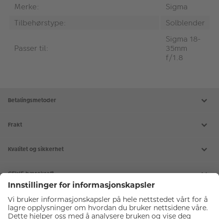
Merke:
Sigma
Tilbehørstype:
Solblender
Sigma 18-
Passer til:
35mm
f/1.8
Betalingsmetoder
Frakt
Kvalitet og sikkerhet
CEWE bærekraft
Tjenester
Kundeservice