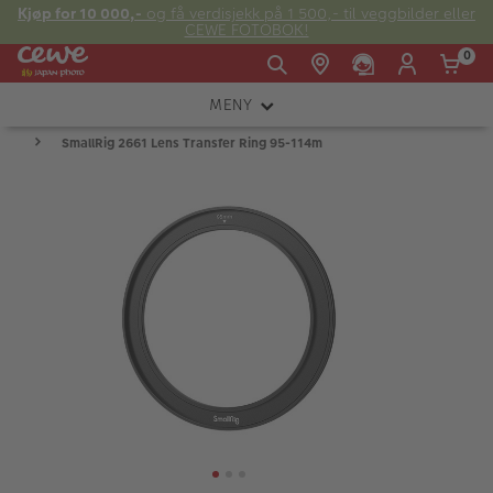
Kjøp for 10 000,-
og få verdisjekk på 1 500,- til veggbilder eller
CEWE FOTOBOK!
0
MENY
Man -
09:00 -
14:00 -
Søndag:
SmallRig 2661 Lens Transfer Ring 95-114m
KAMERA
Fre:
20:00
20:00
OBJEKTIV
FOTOTILBEHØR
E-post:
LYS OG STUDIO
kundeservice@japanphoto.no
INSTANTFOTO
ANALOG
KIKKERTER
RAMMER