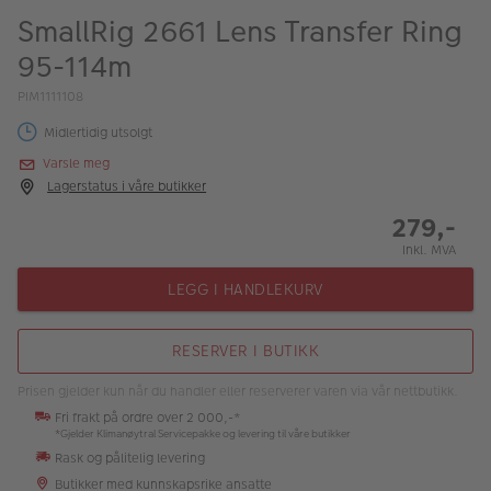
ALBUM
SmallRig 2661 Lens Transfer Ring
95-114m
Kampanjer
PIM1111108
Merker
Midlertidig utsolgt
Lagersalg
Varsle meg
Lagerstatus i våre butikker
Bildeprodukter
279,-
Inkl. MVA
Fotokurs
LEGG I HANDLEKURV
Inspirasjon
Butikkoversikt
RESERVER I BUTIKK
Prisen gjelder kun når du handler eller reserverer varen via vår nettbutikk.
Fri frakt på ordre over 2 000,-*
*Gjelder Klimanøytral Servicepakke og levering til våre butikker
Rask og pålitelig levering
Butikker med kunnskapsrike ansatte