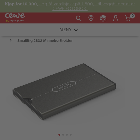
Kjøp for 10 000,-
og få verdisjekk på 1 500,- til veggbilder eller
CEWE FOTOBOK!
0
MENY
Man -
09:00 -
14:00 -
Søndag:
SmallRig 2832 Minnekortholder
KAMERA
Fre:
20:00
20:00
OBJEKTIV
FOTOTILBEHØR
E-post:
LYS OG STUDIO
kundeservice@japanphoto.no
INSTANTFOTO
ANALOG
KIKKERTER
RAMMER