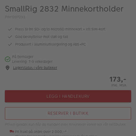
ALBUM
SmallRig 2832 Minnekortholder
Kampanjer
PIM1097293
Merker
Plass til tre SD- og to MicroSD minnekort + ett SIM-kort
God beskyttelse mot støt og fall
Lagersalg
Produsert i aluminiumslegering og ABS+PC
Bildeprodukter
På fjernlager
Levering: 7-9 virkedager
Lagerstatus i våre butikker
Fotokurs
173,-
Inspirasjon
Inkl. MVA
Butikkoversikt
LEGG I HANDLEKURV
RESERVER I BUTIKK
Prisen gjelder kun når du handler eller reserverer varen via vår nettbutikk.
Fri frakt på ordre over 2 000,-*