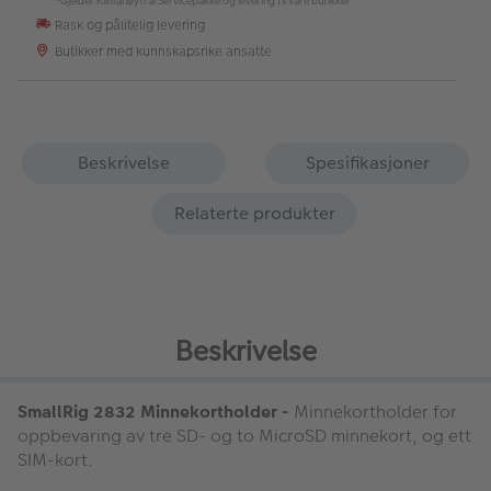
*Gjelder Klimanøytral Servicepakke og levering til våre butikker
Rask og pålitelig levering
Butikker med kunnskapsrike ansatte
Beskrivelse
Spesifikasjoner
Relaterte produkter
Beskrivelse
SmallRig 2832 Minnekortholder -
Minnekortholder for
oppbevaring av tre SD- og to MicroSD minnekort, og ett
SIM-kort.