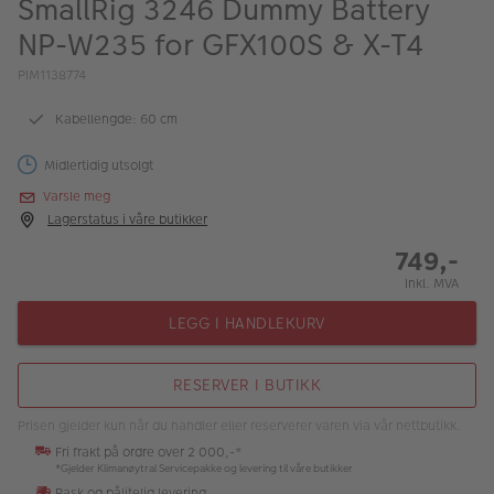
SmallRig 3246 Dummy Battery
ALBUM
NP-W235 for GFX100S & X-T4
Kampanjer
PIM1138774
Merker
Kabellengde: 60 cm
Lagersalg
Midlertidig utsolgt
Bildeprodukter
Varsle meg
Lagerstatus i våre butikker
749,-
Fotokurs
Inkl. MVA
Inspirasjon
LEGG I HANDLEKURV
Butikkoversikt
RESERVER I BUTIKK
Prisen gjelder kun når du handler eller reserverer varen via vår nettbutikk.
Fri frakt på ordre over 2 000,-*
*Gjelder Klimanøytral Servicepakke og levering til våre butikker
Rask og pålitelig levering