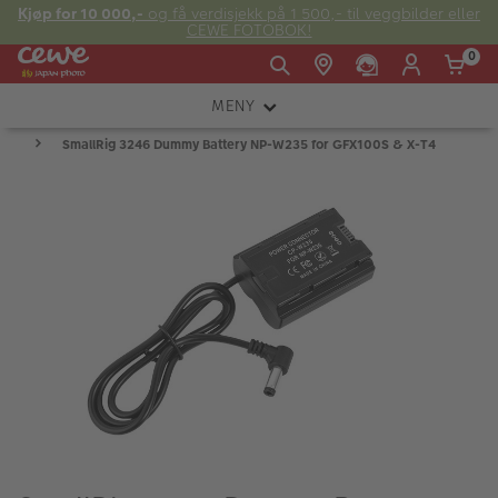
Kjøp for 10 000,-
og få verdisjekk på 1 500,- til veggbilder eller
CEWE FOTOBOK!
0
MENY
Man -
09:00 -
14:00 -
Søndag:
SmallRig 3246 Dummy Battery NP-W235 for GFX100S & X-T4
KAMERA
Fre:
20:00
20:00
OBJEKTIV
FOTOTILBEHØR
E-post:
LYS OG STUDIO
kundeservice@japanphoto.no
INSTANTFOTO
ANALOG
KIKKERTER
RAMMER