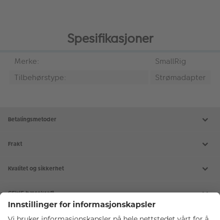
Spesifikasjoner
Merke:
SmallRig
Tilbehørstype:
Strømadapter
Betalingsmetoder
Frakt
Kvalitet og sikkerhet
CEWE bærekraft
Tjenester