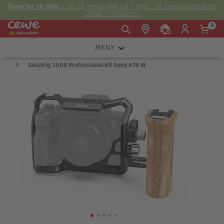
Kjøp for 10 000,-
og få verdisjekk på 1 500,- til veggbilder eller
CEWE FOTOBOK!
0
MENY
Man -
09:00 -
14:00 -
Søndag:
Smallrig 3008 Professional Kit Sony A7S III
KAMERA
Fre:
20:00
20:00
OBJEKTIV
FOTOTILBEHØR
E-post:
LYS OG STUDIO
kundeservice@japanphoto.no
INSTANTFOTO
ANALOG
KIKKERTER
RAMMER