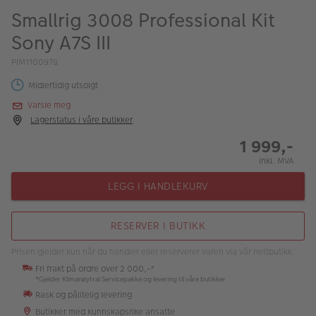
ALBUM
Smallrig 3008 Professional Kit
Sony A7S III
Kampanjer
PIM1100978
Merker
Midlertidig utsolgt
Lagersalg
Varsle meg
Lagerstatus i våre butikker
Bildeprodukter
1 999,-
Inkl. MVA
Fotokurs
LEGG I HANDLEKURV
Inspirasjon
Butikkoversikt
RESERVER I BUTIKK
Prisen gjelder kun når du handler eller reserverer varen via vår nettbutikk.
Fri frakt på ordre over 2 000,-*
*Gjelder Klimanøytral Servicepakke og levering til våre butikker
Rask og pålitelig levering
Butikker med kunnskapsrike ansatte