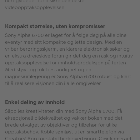
hurtigvideoer for å sikre den beste
videoopptaksopplevelsen.
Kompakt størrelse, uten kompromisser
Sony Alpha 6700 er laget for å følge deg på alle dine
eventyr med sitt kompakte og lette design. Med en
vribar berøringsskjerm, en klarere elektronisk søker og
en ekstra dreieskive foran gir det deg en rask og intuitiv
opptaksopplevelse for innholdsproduksjon på farten.
Med støv- og fuktbestandighet og en
magnesiumlegering er Sony Alpha 6700 robust og klart
til å realisere visjonen din i alle omgivelser.
Enkel deling av innhold
Slipp løs kreativiteten din med Sony Alpha 6700. Få
eksepsjonell bildekvalitet og vakker bokeh med det
brede utvalget av objektiver og tilbehør for ulike
opptaksbehov. Koble sømløst til en smarttelefon via
Creators' App for stabil bildeoverføring. Gjør kameraet