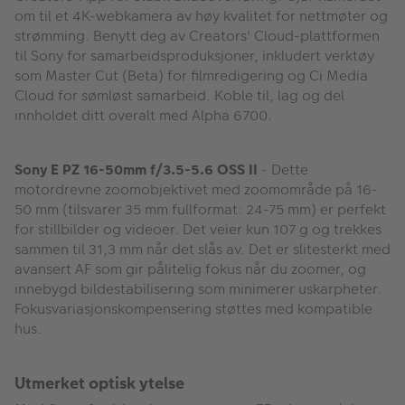
om til et 4K-webkamera av høy kvalitet for nettmøter og
strømming. Benytt deg av Creators' Cloud-plattformen
til Sony for samarbeidsproduksjoner, inkludert verktøy
som Master Cut (Beta) for filmredigering og Ci Media
Cloud for sømløst samarbeid. Koble til, lag og del
innholdet ditt overalt med Alpha 6700.
Sony E PZ 16-50mm f/3.5-5.6 OSS II
- Dette
motordrevne zoomobjektivet med zoomområde på 16-
50 mm (tilsvarer 35 mm fullformat: 24-75 mm) er perfekt
for stillbilder og videoer. Det veier kun 107 g og trekkes
sammen til 31,3 mm når det slås av. Det er slitesterkt med
avansert AF som gir pålitelig fokus når du zoomer, og
innebygd bildestabilisering som minimerer uskarpheter.
Fokusvariasjonskompensering støttes med kompatible
hus.
Utmerket optisk ytelse