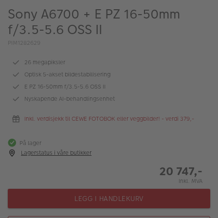
ALBUM
Sony A6700 + E PZ 16-50mm
f/3.5-5.6 OSS II
Kampanjer
PIM1282629
Merker
26 megapiksler
Lagersalg
Optisk 5-akset bildestabilisering
Bildeprodukter
E PZ 16-50mm f/3.5-5.6 OSS II
Nyskapende AI-behandlingsenhet
Fotokurs
Inkl. verdisjekk til CEWE FOTOBOK eller veggbilder! - verdi 379,-
Inspirasjon
På lager
Butikkoversikt
Lagerstatus i våre butikker
20 747,-
Inkl. MVA
LEGG I HANDLEKURV