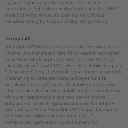
og juster kameraets fokus sømløst. For erfarne
fotografer er det i tillegg mulig å bytte til fulltids DMF-
modus (direkte manuell fokusering) og utforske
fokusbracketing for høyoppløselig fotografering.
Ta opp i 4K
Sony Alpha 6700 har noen av de beste egenskapene fra
Cinema Line-kameraene våre. Få 4K-opptak nedskalert
fra 6K-kvalitet på opptil 30p med 10-biters 4:2:2 og
sakte 4K-film på opptil 120p. Med aktiv stabilisering, en
S-Cinetone/S-Log3-bildeprofil og AI-drevet automatisk
innramming er dette det beste verktøyet for å få
kinoaktige opptak på farten. Få stabile opptak uansett
situasjon med aktiv modus-stabilisering, og vær kreativ
når du tar opp innhold alene med den AI-drevne
automatiske innrammingsfunksjonen vår. For erfarne
videofotografer har Sony Alpha 6700 også funksjoner
som fokusvariasjonskompensering, en LUT-
forhåndsvisningsfunksjon og en Fn-meny for