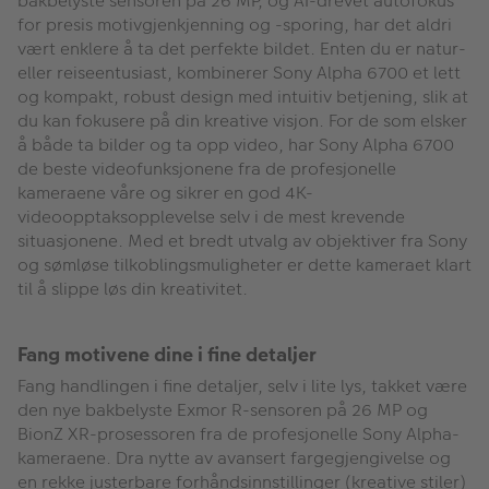
bakbelyste sensoren på 26 MP, og AI-drevet autofokus
for presis motivgjenkjenning og -sporing, har det aldri
vært enklere å ta det perfekte bildet. Enten du er natur-
eller reiseentusiast, kombinerer Sony Alpha 6700 et lett
og kompakt, robust design med intuitiv betjening, slik at
du kan fokusere på din kreative visjon. For de som elsker
å både ta bilder og ta opp video, har Sony Alpha 6700
de beste videofunksjonene fra de profesjonelle
kameraene våre og sikrer en god 4K-
videoopptaksopplevelse selv i de mest krevende
situasjonene. Med et bredt utvalg av objektiver fra Sony
og sømløse tilkoblingsmuligheter er dette kameraet klart
til å slippe løs din kreativitet.
Fang motivene dine i fine detaljer
Fang handlingen i fine detaljer, selv i lite lys, takket være
den nye bakbelyste Exmor R-sensoren på 26 MP og
BionZ XR-prosessoren fra de profesjonelle Sony Alpha-
kameraene. Dra nytte av avansert fargegjengivelse og
en rekke justerbare forhåndsinnstillinger (kreative stiler)