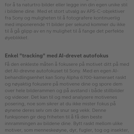
for å ta naturtro bilder eller legge inn din egen unike stil
i bildene dine. Med et stort utvalg av APS-C-objektiver
fra Sony og muligheten til å fotografere kontinuerlig
med imponerende 11 bilder per sekund kommer du ikke
til å gå glipp av en ny mulighet til å fange det perfekte
øyeblikket.
Enkel "tracking" med AI-drevet autofokus
Få den enkleste måten å fokusere på motivet ditt på med
det AI-drevne autofokuset til Sony. Med en egen AI-
behandlingsenhet kan Sony Alpha 6700-kameraet raskt
og nøyaktig fokusere på motivene dine og spore dem
over hele bilderammen og på avstand i både stillbilder
og videoer. Det kan til og med analysere motivenes
posering, noe som sikrer at du ikke mister fokus på
øynene deres selv om de snur seg vekk. Denne
funksjonen gir deg friheten til å få den beste
innrammingen av bildene dine. Bytt raskt mellom ulike
motiver, som menneskeøyne, dyr, fugler, tog og insekter,