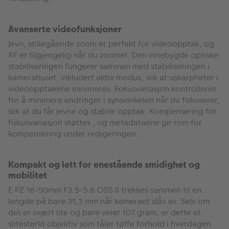
Avanserte videofunksjoner
Jevn, stillegående zoom er perfekt for videoopptak, og
AF er tilgjengelig når du zoomer. Den innebygde optiske
stabiliseringen fungerer sammen med stabiliseringen i
kamerahuset, inkludert aktiv modus, slik at uskarpheter i
videoopptakene minimeres. Fokusvariasjon kontrolleres
for å minimere endringer i synsvinkelen når du fokuserer,
slik at du får jevne og stabile opptak. Kompensering for
fokusvariasjon støttes , og metadataene gir rom for
kompensering under redigeringen.
Kompakt og lett for enestående smidighet og
mobilitet
E PZ 16-50mm F3.5-5.6 OSS II trekkes sammen til en
lengde på bare 31,3 mm når kameraet slås av. Selv om
det er svært lite og bare veier 107 gram, er dette et
slitesterkt objektiv som tåler tøffe forhold i hverdagen.