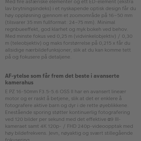
Med fire asfæriske elementer og ett ED-element (ekstra
lav brytningsindeks) i et nyskapende optisk design får du
høy oppløsning gjennom et zoomområde på 16–50 mm
(tilsvarer 35 mm fullformat: 24–75 mm). Minimal
regnbueeffekt, god klarhet og myk bokeh ved behov.
Med minste fokus ved 0,25 m (vidvinkelobjektiv) / 0,30
m (teleobjektiv) og maks forstørrelse på 0,215 x får du
allsidige nærbildefunksjoner, slik at du kan komme tett
på og fokusere på detaljene.
AF-ytelse som får frem det beste i avanserte
kamerahus
E PZ 16-50mm F3.5-5.6 OSS II har en avansert lineær
motor og er raskt å betjene, slik at det er enklere å
fotografere aktive barn og dyr i de rette øyeblikkene.
Enestående sporing støtter kontinuerlig fotografering
ved 120 bilder per sekund med det effektive α9 III-
kameraet samt 4K 120p- / FHD 240p-videoopptak med
høy bildefrekvens. Jevn, nøyaktig og svært stillegående
fokusering.