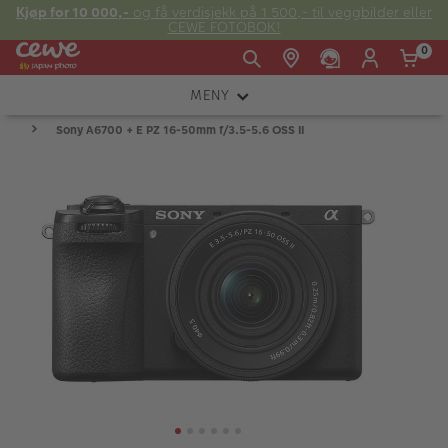
Kjøp for 10 000,-
og få verdisjekk på 1 500,- til veggbilder eller
CEWE FOTOBOK!
0
MENY
Man -
09:00 -
14:00 -
Søndag:
Sony A6700 + E PZ 16-50mm f/3.5-5.6 OSS II
KAMERA
Fre:
20:00
20:00
OBJEKTIV
FOTOTILBEHØR
E-post:
LYS OG STUDIO
kundeservice@japanphoto.no
INSTANTFOTO
ANALOG
KIKKERTER
RAMMER