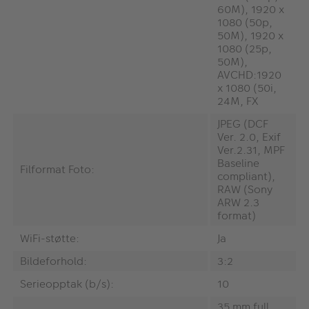
60M), 1920 x
1080 (50p,
50M), 1920 x
1080 (25p,
50M),
AVCHD:1920
x 1080 (50i,
24M, FX
JPEG (DCF
Ver. 2.0, Exif
Ver.2.31, MPF
Baseline
Filformat Foto:
compliant),
RAW (Sony
ARW 2.3
format)
WiFi-støtte:
Ja
Bildeforhold:
3:2
Serieopptak (b/s):
10
35 mm full