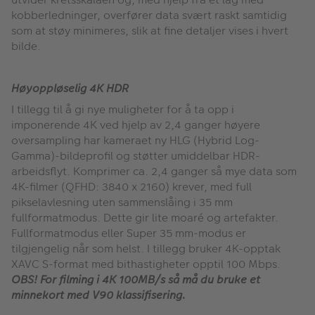
kobberledninger, overfører data svært raskt samtidig
som at støy minimeres, slik at fine detaljer vises i hvert
bilde.
Høyoppløselig 4K HDR
I tillegg til å gi nye muligheter for å ta opp i
imponerende 4K ved hjelp av 2,4 ganger høyere
oversampling har kameraet ny HLG (Hybrid Log-
Gamma)-bildeprofil og støtter umiddelbar HDR-
arbeidsflyt. Komprimer ca. 2,4 ganger så mye data som
4K-filmer (QFHD: 3840 x 2160) krever, med full
pikselavlesning uten sammenslåing i 35 mm
fullformatmodus. Dette gir lite moaré og artefakter.
Fullformatmodus eller Super 35 mm-modus er
tilgjengelig når som helst. I tillegg bruker 4K-opptak
XAVC S-format med bithastigheter opptil 100 Mbps.
OBS! For filming i 4K 100MB/s så må du bruke et
minnekort med V90 klassifisering.