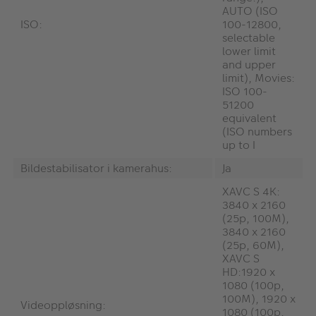
AUTO (ISO
ISO:
100-12800,
selectable
lower limit
and upper
limit), Movies:
ISO 100-
51200
equivalent
(ISO numbers
up to I
Bildestabilisator i kamerahus:
Ja
XAVC S 4K:
3840 x 2160
(25p, 100M),
3840 x 2160
(25p, 60M),
XAVC S
HD:1920 x
1080 (100p,
100M), 1920 x
Videoppløsning:
1080 (100p,