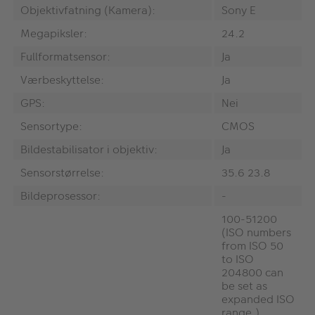
Objektivfatning (Kamera):
Sony E
Megapiksler:
24.2
Fullformatsensor:
Ja
Værbeskyttelse:
Ja
GPS:
Nei
Sensortype:
CMOS
Bildestabilisator i objektiv:
Ja
Sensorstørrelse:
35.6 23.8
Bildeprosessor:
-
100-51200
(ISO numbers
from ISO 50
to ISO
204800 can
be set as
expanded ISO
range.),