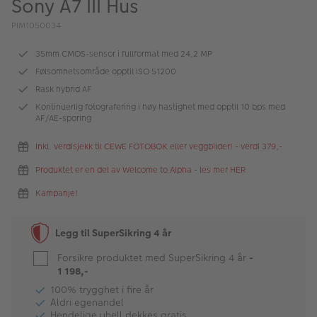
Sony A7 III Hus
ALBUM
PIM1050034
Kampanjer
35mm CMOS-sensor i fullformat med 24,2 MP
Merker
Følsomhetsområde opptil ISO 51200
Rask hybrid AF
Lagersalg
Kontinuerlig fotografering i høy hastighet med opptil 10 bps med
AF/AE-sporing
Bildeprodukter
Inkl. verdisjekk til CEWE FOTOBOK eller veggbilder! - verdi 379,-
Fotokurs
Produktet er en del av Welcome to Alpha - les mer HER
Kampanje!
Inspirasjon
Butikkoversikt
Legg til SuperSikring 4 år
Forsikre produktet med SuperSikring 4 år
-
1 198,-
100% trygghet i fire år
Aldri egenandel
Hendelige uhell dekkes gratis