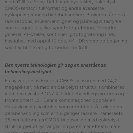
med α7 III fra Sony. Det har en nyutviklet, bakbelyst
CMOS-sensor i fullformat og andre avanserte
nyskapninger innen bildebehandling. Brukeren får også
rask respons, brukervennlighet og pålitelig slitestyrke
som er egnet til ulike typer fotografering. Forbedret
generell AF-ytelse, kontinuerlig fotografering i høy
hastighet med opptil 10 bps, 4K HDR video og betjening
som har blitt kraftig forbedret fra α7 II.
Den nyeste teknologien gir deg en enestående
behandlingshastighet
En ny versjon av Exmor R CMOS-sensoren med 24,2
megapiksler, nå med en bakbelyst struktur, kombineres
med den nyeste BIONZ X-bildebehandlingsmotoren og
frontmontert LSI. Denne kombinasjonen oppnår en
dataavlesningshastighet som er dobbelt så rask og en
databehandling som er 1,8 ganger raskere. Kameraets
35 mm fullformats CMOS-bildesensor med bakbelyst
struktur gjør at lys fanges inn på en mer effektiv måte,
utvider kretsskalaen og, med hjelp fra et lag med