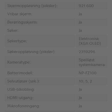
Skjermoppløsning (piksler):
921 600
Vribar skjerm:
Ja
Berøringsskjerm:
Ja
Søker:
Ja
Elektronisk
Søkertype:
(XGA OLED)
Søkeroppløsning (piksler):
2359296
Speilløst
Kameratype:
systemkamera
Batterimodell:
NP-FZ100
Selvutløser (sek.):
10, 5, 2
USB-tilkobling:
Ja
HDMI-utgang:
Ja
Mikrofoninngang:
Ja