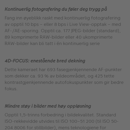
Kontinuerlig fotografering du føler deg trygg på
Fang inn øyeblikk raskt med kontinuerlig fotografering
av opptil 10 bps – eller 8 bps i Live View-opptak – med
AF-/AE-sporing. Opptil ca. 177 JPEG-bilder (standard),
89 komprimerte RAW-bilder eller 40 ukomprimerte
RAW-bilder kan bli tatt i én kontinuerlig serie
4D-FOCUS: enestående bred dekning
Dette kameraet har 693 fasegjenkjennende AF-punkter
som dekker ca. 93 % av bildeområdet, og 425 tette
kontrastgjenkjennende autofokuspunkter som gir bedre
fokus.
Mindre støy i bilder med høy oppløsning
Opptil 1,5-trinns forbedring i bildekvalitet. Standard
ISO-rekkevidde utvides til ISO 100–51 200 (til ISO 50-
204 8006 for stillbilder), mens teknologiene for