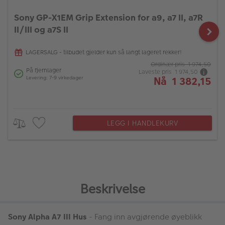
Sony GP-X1EM Grip Extension for a9, a7 II, a7R
II/III og a7S II
LAGERSALG - tilbudet gjelder kun så langt lageret rekker!
Ordinær pris 1 974,50
På fjernlager
Laveste pris 1 974,50
Nå 1 382,15
Levering: 7-9 virkedager
LEGG I HANDLEKURV
Beskrivelse
Sony Alpha A7 III Hus
- Fang inn avgjørende øyeblikk