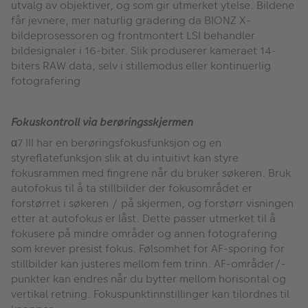
utvalg av objektiver, og som gir utmerket ytelse. Bildene
får jevnere, mer naturlig gradering da BIONZ X-
bildeprosessoren og frontmontert LSI behandler
bildesignaler i 16-biter. Slik produserer kameraet 14-
biters RAW data, selv i stillemodus eller kontinuerlig
fotografering
Fokuskontroll via berøringsskjermen
α7 III har en berøringsfokusfunksjon og en
styreflatefunksjon slik at du intuitivt kan styre
fokusrammen med fingrene når du bruker søkeren. Bruk
autofokus til å ta stillbilder der fokusområdet er
forstørret i søkeren / på skjermen, og forstørr visningen
etter at autofokus er låst. Dette passer utmerket til å
fokusere på mindre områder og annen fotografering
som krever presist fokus. Følsomhet for AF-sporing for
stillbilder kan justeres mellom fem trinn. AF-områder/-
punkter kan endres når du bytter mellom horisontal og
vertikal retning. Fokuspunktinnstillinger kan tilordnes til