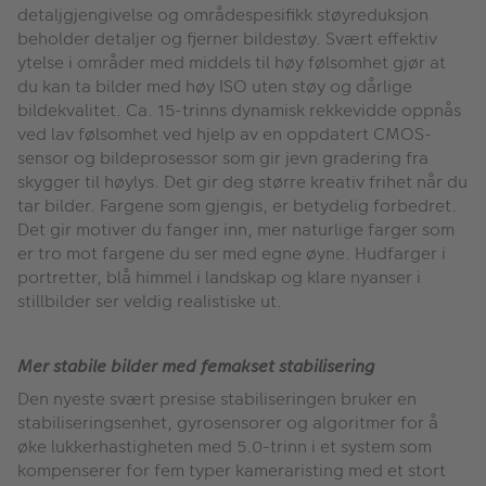
detaljgjengivelse og områdespesifikk støyreduksjon
beholder detaljer og fjerner bildestøy. Svært effektiv
ytelse i områder med middels til høy følsomhet gjør at
du kan ta bilder med høy ISO uten støy og dårlige
bildekvalitet. Ca. 15-trinns dynamisk rekkevidde oppnås
ved lav følsomhet ved hjelp av en oppdatert CMOS-
sensor og bildeprosessor som gir jevn gradering fra
skygger til høylys. Det gir deg større kreativ frihet når du
tar bilder. Fargene som gjengis, er betydelig forbedret.
Det gir motiver du fanger inn, mer naturlige farger som
er tro mot fargene du ser med egne øyne. Hudfarger i
portretter, blå himmel i landskap og klare nyanser i
stillbilder ser veldig realistiske ut.
Mer stabile bilder med femakset stabilisering
Den nyeste svært presise stabiliseringen bruker en
stabiliseringsenhet, gyrosensorer og algoritmer for å
øke lukkerhastigheten med 5.0-trinn i et system som
kompenserer for fem typer kameraristing med et stort