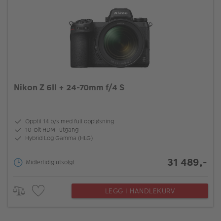
Nikon Z 6II + 24-70mm f/4 S
Opptil 14 b/s med full oppløsning
10-bit HDMI-utgang
Hybrid Log Gamma (HLG)
31 489,-
Midlertidig utsolgt
LEGG I HANDLEKURV