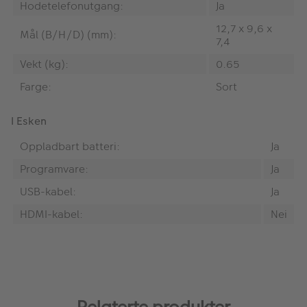
Hodetelefonutgang:
Ja
12,7 x 9,6 x
Mål (B/H/D) (mm):
7,4
Vekt (kg):
0.65
Farge:
Sort
I Esken
Oppladbart batteri:
Ja
Programvare:
Ja
USB-kabel:
Ja
HDMI-kabel:
Nei