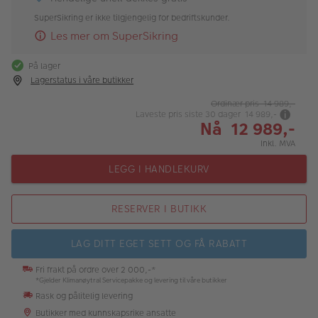
SuperSikring er ikke tilgjengelig for bedriftskunder.
Les mer om SuperSikring
På lager
Lagerstatus i våre butikker
Ordinær pris 14 989,-
Laveste pris siste 30 dager 14 989,-
Nå 12 989,-
Inkl. MVA
LEGG I HANDLEKURV
RESERVER I BUTIKK
LAG DITT EGET SETT OG FÅ RABATT
Fri frakt på ordre over 2 000,-*
*Gjelder Klimanøytral Servicepakke og levering til våre butikker
Rask og pålitelig levering
Butikker med kunnskapsrike ansatte