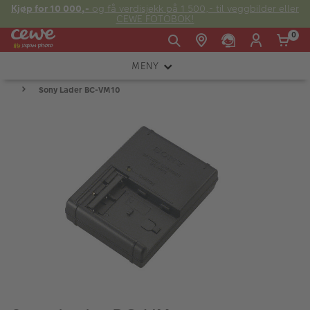
Kjøp for 10 000,-
og få verdisjekk på 1 500,- til veggbilder eller
CEWE FOTOBOK!
0
MENY
Man -
09:00 -
14:00 -
Søndag:
Sony Lader BC-VM10
KAMERA
Fre:
20:00
20:00
OBJEKTIV
FOTOTILBEHØR
E-post:
LYS OG STUDIO
kundeservice@japanphoto.no
INSTANTFOTO
ANALOG
KIKKERTER
RAMMER