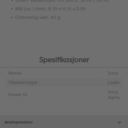
Strøm: Vekselstrøm 100 240 V, 50 Hz / 60 Hz
Mål (ca.) (mm): B 70 x H 25 x D 95
Omtrentlig vekt: 90 g
Spesifikasjoner
Merke:
Sony
Tilbehørstype:
Lader
Sony
Passer til:
Alpha
Betalingsmetoder