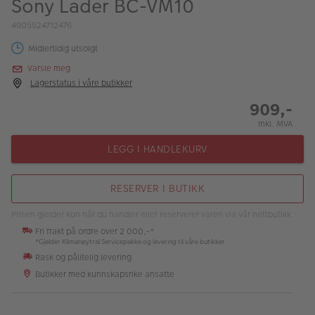
Sony Lader BC-VM10
ALBUM
4905524712476
Kampanjer
Midlertidig utsolgt
Merker
Varsle meg
Lagerstatus i våre butikker
Lagersalg
909,-
Bildeprodukter
Inkl. MVA
LEGG I HANDLEKURV
Fotokurs
RESERVER I BUTIKK
Inspirasjon
Prisen gjelder kun når du handler eller reserverer varen via vår nettbutikk.
Butikkoversikt
Fri frakt på ordre over 2 000,-*
*Gjelder Klimanøytral Servicepakke og levering til våre butikker
Rask og pålitelig levering
Butikker med kunnskapsrike ansatte