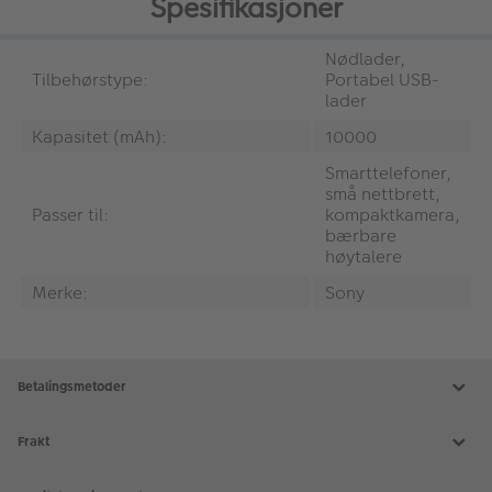
Spesifikasjoner
Nødlader,
Tilbehørstype:
Portabel USB-
lader
Kapasitet (mAh):
10000
Smarttelefoner,
små nettbrett,
Passer til:
kompaktkamera,
bærbare
høytalere
Merke:
Sony
Betalingsmetoder
Frakt