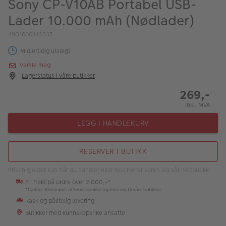
Sony CP-V10AB Portabel USB-
ALBUM
Lader 10.000 mAh (Nødlader)
Kampanjer
4901660142337
Merker
Midlertidig utsolgt
Varsle meg
Lagersalg
Lagerstatus i våre butikker
Bildeprodukter
269,-
Inkl. MVA
Fotokurs
LEGG I HANDLEKURV
Inspirasjon
RESERVER I BUTIKK
Butikkoversikt
Prisen gjelder kun når du handler eller reserverer varen via vår nettbutikk.
Fri frakt på ordre over 2 000,-*
*Gjelder Klimanøytral Servicepakke og levering til våre butikker
Rask og pålitelig levering
Butikker med kunnskapsrike ansatte