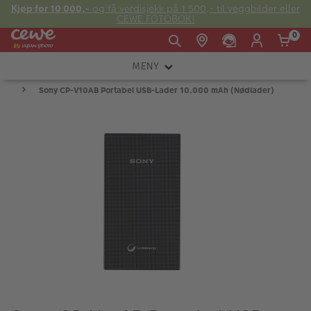
Kjøp for 10 000,-
og få verdisjekk på 1 500,- til veggbilder eller
CEWE FOTOBOK!
0
MENY
Man -
09:00 -
14:00 -
Søndag:
Sony CP-V10AB Portabel USB-Lader 10.000 mAh (Nødlader)
KAMERA
Fre:
20:00
20:00
OBJEKTIV
FOTOTILBEHØR
E-post:
LYS OG STUDIO
kundeservice@japanphoto.no
INSTANTFOTO
ANALOG
KIKKERTER
RAMMER