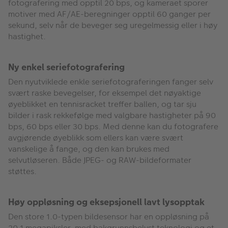
fotografering med opptil 20 bps, og kameraet sporer
motiver med AF/AE-beregninger opptil 60 ganger per
sekund, selv når de beveger seg uregelmessig eller i høy
hastighet.
Ny enkel seriefotografering
Den nyutviklede enkle seriefotograferingen fanger selv
svært raske bevegelser, for eksempel det nøyaktige
øyeblikket en tennisracket treffer ballen, og tar sju
bilder i rask rekkefølge med valgbare hastigheter på 90
bps, 60 bps eller 30 bps. Med denne kan du fotografere
avgjørende øyeblikk som ellers kan være svært
vanskelige å fange, og den kan brukes med
selvutløseren. Både JPEG- og RAW-bildeformater
støttes.
Høy oppløsning og eksepsjonell lavt lysopptak
Den store 1.0-typen bildesensor har en oppløsning på
20,1 megapiksler, med bakgrunnsbelyst teknologi og et