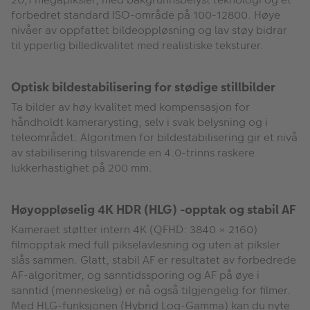
forbedret standard ISO-område på 100-12800. Høye
nivåer av oppfattet bildeoppløsning og lav støy bidrar
til ypperlig billedkvalitet med realistiske teksturer.
Optisk bildestabilisering for stødige stillbilder
Ta bilder av høy kvalitet med kompensasjon for
håndholdt kamerarysting, selv i svak belysning og i
teleområdet. Algoritmen for bildestabilisering gir et nivå
av stabilisering tilsvarende en 4.0-trinns raskere
lukkerhastighet på 200 mm.
Høyoppløselig 4K HDR (HLG) -opptak og stabil AF
Kameraet støtter intern 4K (QFHD: 3840 × 2160)
filmopptak med full pikselavlesning og uten at piksler
slås sammen. Glatt, stabil AF er resultatet av forbedrede
AF-algoritmer, og sanntidssporing og AF på øye i
sanntid (menneskelig) er nå også tilgjengelig for filmer.
Med HLG-funksjonen (Hybrid Log-Gamma) kan du nyte