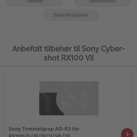
Tilbehør
Beskrivelse
Spesifikasjoner
Anbefalt tilbehør til Sony Cyber-
shot RX100 VII
Sony Tommelgrep AG-R2 for
RX100/II/III/IV/V/VA/VI