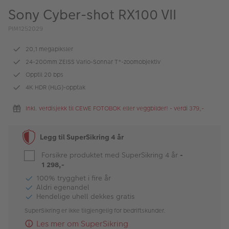
ALBUM
Sony Cyber-shot RX100 VII
Kampanjer
PIM1252029
Merker
20,1 megapiksler
24-200mm ZEISS Vario-Sonnar T*-zoomobjektiv
Lagersalg
Opptil 20 bps
4K HDR (HLG)-opptak
Bildeprodukter
Inkl. verdisjekk til CEWE FOTOBOK eller veggbilder! - verdi 379,-
Fotokurs
Legg til SuperSikring 4 år
Inspirasjon
Forsikre produktet med SuperSikring 4 år
-
Butikkoversikt
1 298,-
100% trygghet i fire år
Aldri egenandel
Hendelige uhell dekkes gratis
SuperSikring er ikke tilgjengelig for bedriftskunder.
Les mer om SuperSikring