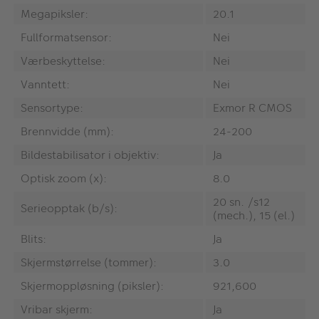
Megapiksler:
20.1
Fullformatsensor:
Nei
Værbeskyttelse:
Nei
Vanntett:
Nei
Sensortype:
Exmor R CMOS
Brennvidde (mm):
‎24-200
Bildestabilisator i objektiv:
Ja
Optisk zoom (x):
8.0
‎20 sn. /s12
Serieopptak (b/s):
(mech.), 15 (el.)
Blits:
Ja
Skjermstørrelse (tommer):
3.0
Skjermoppløsning (piksler):
921,600
Vribar skjerm:
Ja