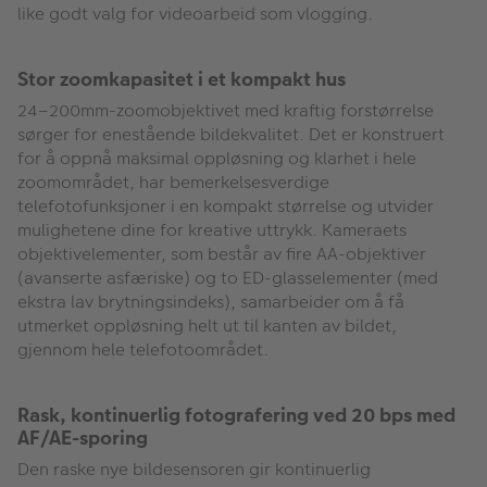
like godt valg for videoarbeid som vlogging.
Stor zoomkapasitet i et kompakt hus
24–200mm-zoomobjektivet med kraftig forstørrelse
sørger for enestående bildekvalitet. Det er konstruert
for å oppnå maksimal oppløsning og klarhet i hele
zoomområdet, har bemerkelsesverdige
telefotofunksjoner i en kompakt størrelse og utvider
mulighetene dine for kreative uttrykk. Kameraets
objektivelementer, som består av fire AA-objektiver
(avanserte asfæriske) og to ED-glasselementer (med
ekstra lav brytningsindeks), samarbeider om å få
utmerket oppløsning helt ut til kanten av bildet,
gjennom hele telefotoområdet.
Rask, kontinuerlig fotografering ved 20 bps med
AF/AE-sporing
Den raske nye bildesensoren gir kontinuerlig