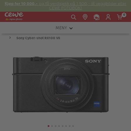
Kjøp for 10 000,-
og få verdisjekk på 1 500,- til veggbilder eller
CEWE FOTOBOK!
0
MENY
Man -
09:00 -
14:00 -
Søndag:
Sony Cyber-shot RX100 VII
KAMERA
Fre:
20:00
20:00
OBJEKTIV
FOTOTILBEHØR
E-post:
LYS OG STUDIO
kundeservice@japanphoto.no
INSTANTFOTO
ANALOG
KIKKERTER
RAMMER