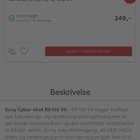
På fjernlager
249,-
Levering: 7-9 virkedager
LEGG I HANDLEKURV
Beskrivelse
Sony Cyber-shot RX100 VII
- RX100 VII legger kraftige
nye fokuserings- og seriefotograferingsfunksjoner til
det brede zoomområdet og den utmerkede bildekvalitet
til RX100-serien. En ny mikrofoninngang, 4K HDR (HLG)
video og berøringsskjerm som kan vippes gjør den til et