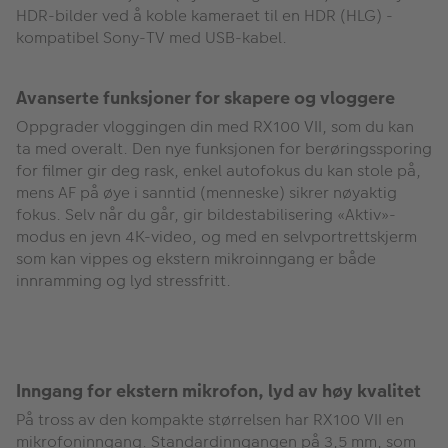
HDR-bilder ved å koble kameraet til en HDR (HLG) -
kompatibel Sony-TV med USB-kabel.
Avanserte funksjoner for skapere og vloggere
Oppgrader vloggingen din med RX100 VII, som du kan
ta med overalt. Den nye funksjonen for berøringssporing
for filmer gir deg rask, enkel autofokus du kan stole på,
mens AF på øye i sanntid (menneske) sikrer nøyaktig
fokus. Selv når du går, gir bildestabilisering «Aktiv»-
modus en jevn 4K-video, og med en selvportrettskjerm
som kan vippes og ekstern mikroinngang er både
innramming og lyd stressfritt.
Inngang for ekstern mikrofon, lyd av høy kvalitet
På tross av den kompakte størrelsen har RX100 VII en
mikrofoninngang. Standardinngangen på 3,5 mm, som