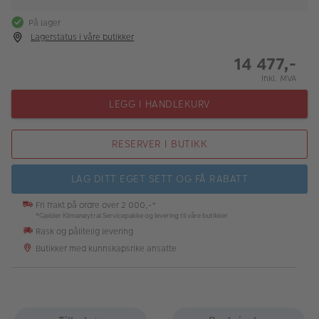
På lager
Lagerstatus i våre butikker
14 477,-
Inkl. MVA
LEGG I HANDLEKURV
RESERVER I BUTIKK
LAG DITT EGET SETT OG FÅ RABATT
Fri frakt på ordre over 2 000,-*
*Gjelder Klimanøytral Servicepakke og levering til våre butikker
Rask og pålitelig levering
Butikker med kunnskapsrike ansatte