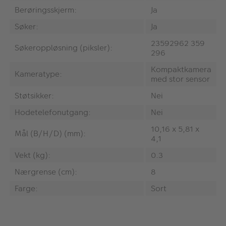
Berøringsskjerm:
Ja
Søker:
Ja
‎‎23592962 359
Søkeroppløsning (piksler):
296
Kompaktkamera
Kameratype:
med stor sensor
Støtsikker:
Nei
Hodetelefonutgang:
Nei
10,16 x 5,81 x
Mål (B/H/D) (mm):
4,1
Vekt (kg):
0.3
Nærgrense (cm):
‎8
Farge:
Sort