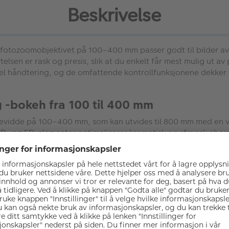
Beskrivelse
efotozoomobjektivet på 100–400 mm passer godt til bilder av n
lsen er rask og presis, slik at du enkelt får mest mulig ut a
kel håndtering, og de omfattende kontrollfunksjonene dekker 
-bokeh fra 100 til 400 mm
ekkevidde på 100–400 mm, som kan utvides til 800 mm med en v
ED- og ED-elementer optimaliserer kromatisk og sfærisk aber
. ED XA- og XA-elementene bidrar til utsøkt G Master-bokeh
motiver
stremt dynamiske) til Sony driver de flytende fokusgruppene 
lig AF-sporing under seriefotografering på opptil 120 bilder
videoopptak.