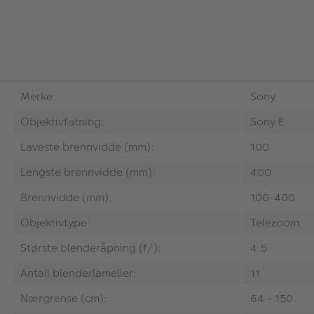
Merke:
Sony
Objektivfatning:
Sony E
Laveste brennvidde (mm):
100
Lengste brennvidde (mm):
400
Brennvidde (mm):
100-400
Objektivtype:
Telezoom
Største blenderåpning (f/):
4.5
Antall blenderlameller:
11
Nærgrense (cm):
64 - 150