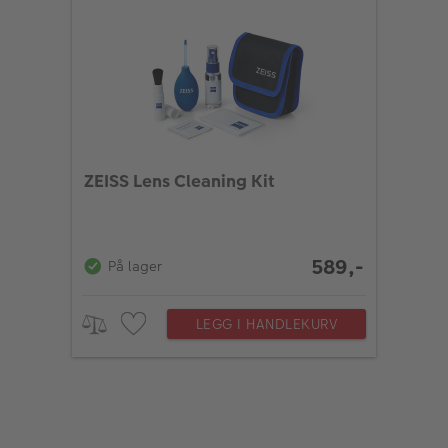
ZEISS Lens Cleaning Kit
589,-
På lager
LEGG I HANDLEKURV