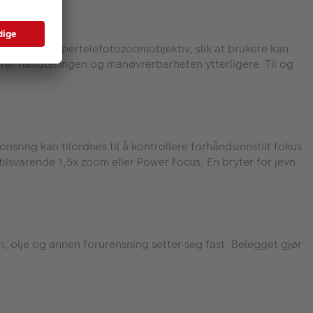
tt for et supertelefotozoomobjektiv, slik at brukere kan
rer håndteringen og manøvrerbarheten ytterligere. Til og
ring kan tilordnes til å kontrollere forhåndsinnstilt fokus
tilsvarende 1,5x zoom eller Power Focus. En bryter for jevn
nn, olje og annen forurensning setter seg fast. Belegget gjør