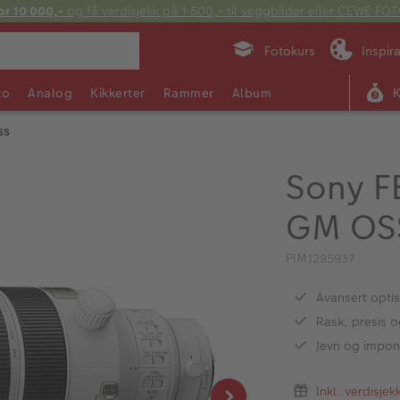
or 10 000,-
og få verdisjekk på 1 500,- til veggbilder eller CEWE F
Fotokurs
Inspir
to
Analog
Kikkerter
Rammer
Album
SS
Sony F
GM OS
PIM1285937
Avansert optis
Rask, presis o
Jevn og impo
Inkl. verdisje