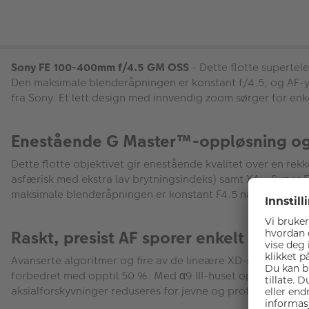
Sony FE 100-400mm f/4.5 GM OSS
- Dette flotte supertel
Den maksimale blenderåpningen er konstant f/4.5, og AF-yte
fra Sony. Et lett design med innvendig zoom sørger for en
Enestående G Master™-oppløsning og 
Dette flotte objektivet gir enestående kvalitet over en r
asfærisk med ekstra lav brytningsindeks) samt XA-, Super 
maksimale blenderåpningen er konstant F4.5 når du zoomer
Raskt, presist AF sporer enkelt aktive 
Avanserte algoritmer og fire av de lineære XD-motorene (ek
forbedret med opptil 50 %. Med α9 III-huset oppnås pålite
aksialforskyvninger reduseres for jevne og profesjonelle 