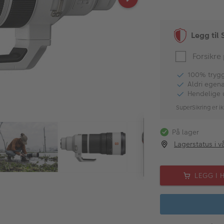
Legg til 
Forsikre
100% tryggh
Aldri egen
Hendelige 
SuperSikring er ik
På lager
Lagerstatus i v
LEGG I 