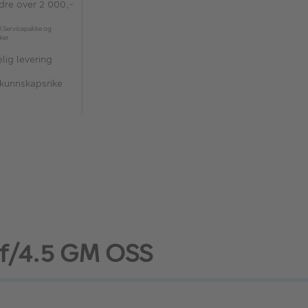
rdre over 2 000,-
l Servicepakke og
kker
lig levering
 kunnskapsrike
 f/4.5 GM OSS