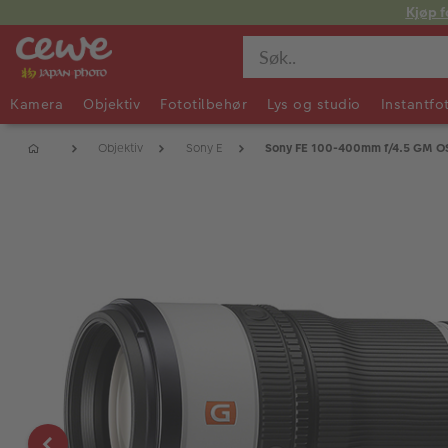
Kjøp f
Kamera
Objektiv
Fototilbehør
Lys og studio
Instantfo
Objektiv
Sony E
Sony FE 100-400mm f/4.5 GM O