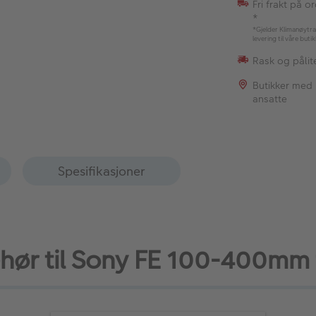
Fri frakt på o
*
*Gjelder Klimanøytra
levering til våre buti
Rask og pålite
Butikker med
ansatte
Spesifikasjoner
behør til Sony FE 100-400mm