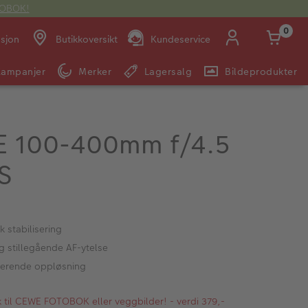
OTOBOK!
0
asjon
Butikkoversikt
Kundeservice
Kampanjer
Merker
Lagersalg
Bildeprodukter
Man -
09:00 -
14:00 -
Søndag:
Fre:
20:00
20:00
E 100-400mm f/4.5
S
E-post:
kundeservice@japanphoto.no
k stabilisering
g stillegående AF-ytelse
nerende oppløsning
kk til CEWE FOTOBOK eller veggbilder! - verdi 379,-