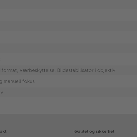
t
llformat, Værbeskyttelse, Bildestabilisator i objektiv
g manuell fokus
iv
rakt
Kvalitet og sikkerhet