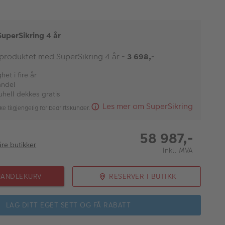
SuperSikring 4 år
 produktet med SuperSikring 4 år
- 3 698,-
et i fire år
andel
uhell dekkes gratis
Les mer om SuperSikring
ke tilgjengelig for bedriftskunder.
58 987,-
åre butikker
Inkl. MVA
HANDLEKURV
RESERVER I BUTIKK
LAG DITT EGET SETT OG FÅ RABATT