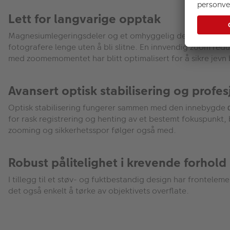
Lett for langvarige opptak
Magnesiumlegeringsdeler og et omhyggelig design har result
fotografere lenge uten å bli slitne. En innvendig zoom re
med zoomemomentet har blitt optimalisert for å sikre jevn 
Avansert optisk stabilisering og profes
Optisk stabilisering fungerer sammen med den innebygde α-s
for rask registrering og henting av et bestemt fokuspunkt, 
zooming og sikkerhetsspor følger også med.
Robust pålitelighet i krevende forhold
I tillegg til et støv- og fuktbestandig design har frontelem
det også enkelt å tørke av objektivets overflate.