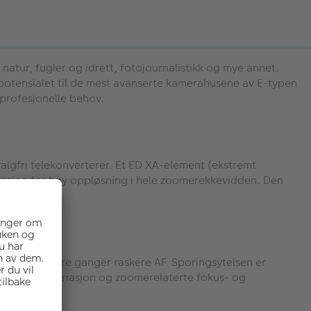
atur, fugler og idrett, fotojournalistikk og mye annet.
v potensialet til de mest avanserte kamerahusene av E-typen
profesjonelle behov.
algfri telekonverterer. Et ED XA-element (ekstremt
rasjon for høy oppløsning i hele zoomerekkevidden. Den
.
for opptil tre ganger raskere AF. Sporingsytelsen er
/sek. Fokusvariasjon og zoomerelaterte fokus- og