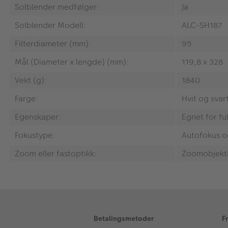
Solblender medfølger:
Ja
Solblender Modell:
ALC-SH187
Filterdiameter (mm):
95
Mål (Diameter x lengde) (mm):
119,8 x 328
Vekt (g):
1840
Farge:
Hvit og svar
Egenskaper:
Egnet for fu
Fokustype:
Autofokus o
Zoom eller fastoptikk:
Zoomobjekt
Betalingsmetoder
F