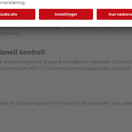
ert i en totalvekt på kun 1840 g. Det er bemerkelsesverdig le
duserer tyngdepunktsendringer når du zoomer, noe som forbed
betjening.
jonell kontroll
tabiliseringen for å oppnå enestående resultater. En funksjons
bytte mellom APS-C/fullformat som muliggjør raske bytter til 
entet et fluorbelegg som forhindrer at fingeravtrykk, støv, va