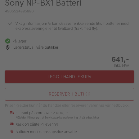
Sony NP-BX1 Batteri
ALBUM
4905524885880
Kampanjer
Viktig informasjon: Vi kan dessverre ikke sende litiumbatterier med
ekspresslevering eller til Svalbard (frakt med fly).
Merker
På lager
Lagersalg
Lagerstatus i våre butikker
Bildeprodukter
641,-
Inkl. MVA
Fotokurs
LEGG I HANDLEKURV
Inspirasjon
RESERVER I BUTIKK
Butikkoversikt
Prisen gjelder kun når du handler eller reserverer varen via vår nettbutikk.
Fri frakt på ordre over 2 000,-*
*Gjelder Klimanøytral Servicepakke og levering til våre butikker
Rask og pålitelig levering
Butikker med kunnskapsrike ansatte