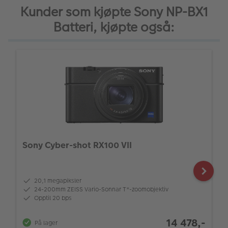
Kunder som kjøpte Sony NP-BX1
Batteri, kjøpte også:
Sony Cyber-shot RX100 VII
20,1 megapiksler
24-200mm ZEISS Vario-Sonnar T*-zoomobjektiv
Opptil 20 bps
14 478,-
På lager