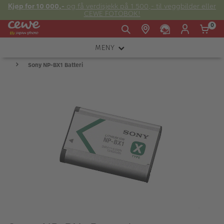
Kjøp for 10 000,-
og få verdisjekk på 1 500,- til veggbilder eller
CEWE FOTOBOK!
0
MENY
Man -
09:00 -
14:00 -
Søndag:
Sony NP-BX1 Batteri
KAMERA
Fre:
20:00
20:00
OBJEKTIV
FOTOTILBEHØR
E-post:
LYS OG STUDIO
kundeservice@japanphoto.no
INSTANTFOTO
ANALOG
KIKKERTER
RAMMER