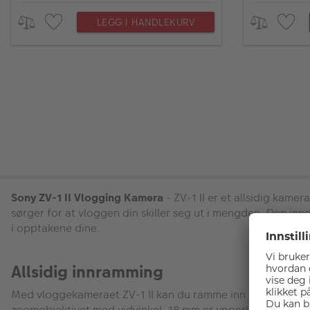
LEGG I HANDLEKURV
Sony ZV-1 II Vlogging Kamera
- ZV-1 II er et allsidig kame
sørger for at vloggen din skiller seg ut i mengden. Den in
i opptakene dine.
Allsidig innramming
Med vloggekameraet ZV-1 II kan du ramme inn bildene dine ak
zoomobjektivet med vidvinkel. 18 mm er ypperlig for selfie