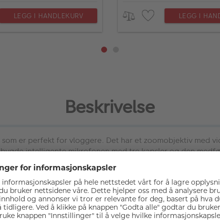
LEGG I HANDLEKURV
LEGG I HAN
Beskrivelse
ra som er perfekt for vloggere. Det har et zoomobjektiv med vi
nebygde intelligente mikrofonen med tre kapsler og den medfø
kurat slik du ønsker – enten du tar selfier, portrettbilder, l
r, mens 50 mm er perfekt for portrettbilder og øyeblikksbild