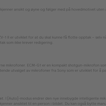
gjenkjenner ansikt og øyne og følger med på hovedmotivet uten 
 II er utviklet for at du skal kunne få flotte opptak – selv n
ptak som ikke krever redigering.
ksterne mikrofoner. ECM-G1 er en kompakt shotgun-mikrofon so
tende utvalget av mikrofoner fra Sony som er utviklet for å pa
alitet. I [Auto]-modus endrer den nye innebygde intelligente 
kjenner ansiktet til en person i bildet. Du kan også bytte manue