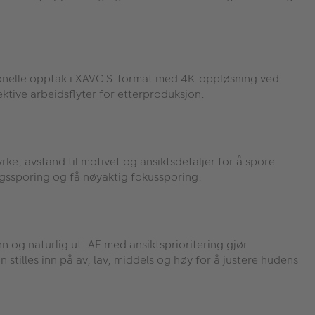
esjonelle opptak i XAVC S-format med 4K-oppløsning ved
ektive arbeidsflyter for etterproduksjon.
rke, avstand til motivet og ansiktsdetaljer for å spore
ingssporing og få nøyaktig fokussporing.
nn og naturlig ut. AE med ansiktsprioritering gjør
 stilles inn på av, lav, middels og høy for å justere hudens