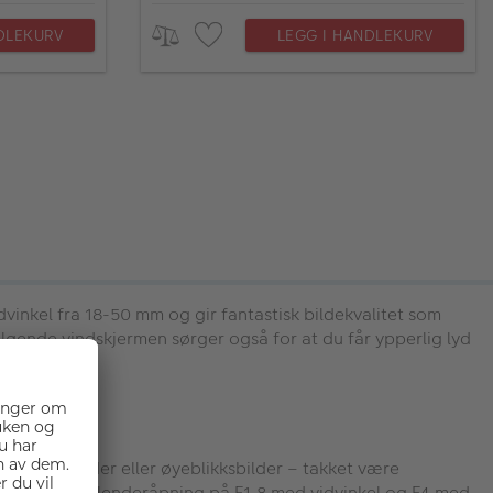
DLEKURV
LEGG I HANDLEKURV
dvinkel fra 18-50 mm og gir fantastisk bildekvalitet som
lgende vindskjermen sørger også for at du får ypperlig lyd
andskapsbilder eller øyeblikksbilder – takket være
er. Maksimal blenderåpning på F1,8 med vidvinkel og F4 med