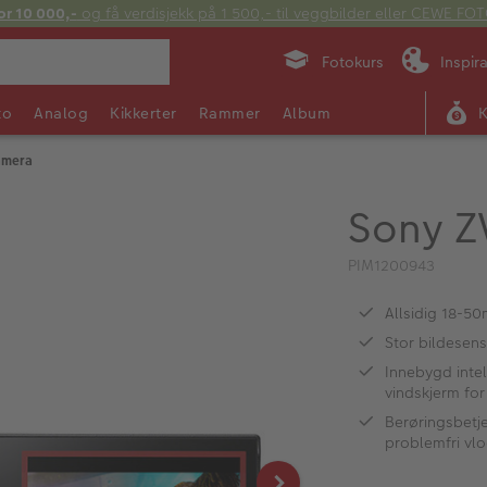
or 10 000,-
og få verdisjekk på 1 500,- til veggbilder eller CEWE F
Fotokurs
Inspir
to
Analog
Kikkerter
Rammer
Album
Kamera
Sony Z
PIM1200943
Allsidig 18-5
Stor bildesens
Innebygd inte
vindskjerm for
Berøringsbetje
problemfri vl