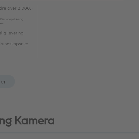
rdre over 2 000,-
l Servicepakke og
kker
lig levering
 kunnskapsrike
ter
gging Kamera