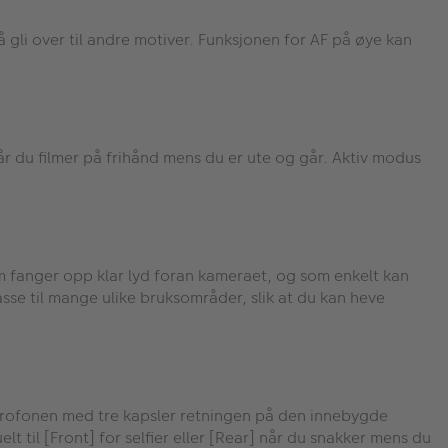
å gli over til andre motiver. Funksjonen for AF på øye kan
år du filmer på frihånd mens du er ute og går. Aktiv modus
m fanger opp klar lyd foran kameraet, og som enkelt kan
sse til mange ulike bruksområder, slik at du kan heve
mikrofonen med tre kapsler retningen på den innebygde
lt til [Front] for selfier eller [Rear] når du snakker mens du