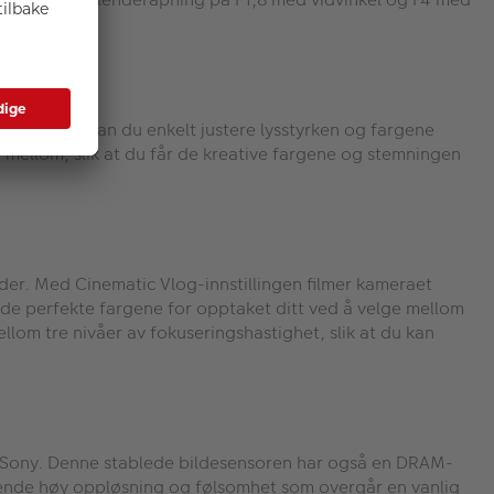
n bildestil kan du enkelt justere lysstyrken og fargene
e mellom, slik at du får de kreative fargene og stemningen
lder. Med Cinematic Vlog-innstillingen filmer kameraet
de perfekte fargene for opptaket ditt ved å velge mellom
llom tre nivåer av fokuseringshastighet, slik at du kan
v Sony. Denne stablede bildesensoren har også en DRAM-
tående høy oppløsning og følsomhet som overgår en vanlig