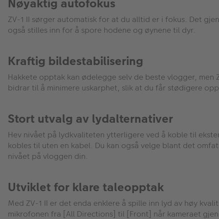
Nøyaktig autofokus
ZV-1 II sørger automatisk for at du alltid er i fokus. Det 
også stilles inn for å spore hodene og øynene til dyr.
Kraftig bildestabilisering
Hakkete opptak kan ødelegge selv de beste vlogger, men ZV-1
bidrar til å minimere uskarphet, slik at du får stødigere op
Stort utvalg av lydalternativer
Hev nivået på lydkvaliteten ytterligere ved å koble til e
kobles til uten en kabel. Du kan også velge blant det omfat
nivået på vloggen din.
Utviklet for klare taleopptak
Med ZV-1 II er det enda enklere å spille inn lyd av høy kv
mikrofonen fra [All Directions] til [Front] når kameraet gjen