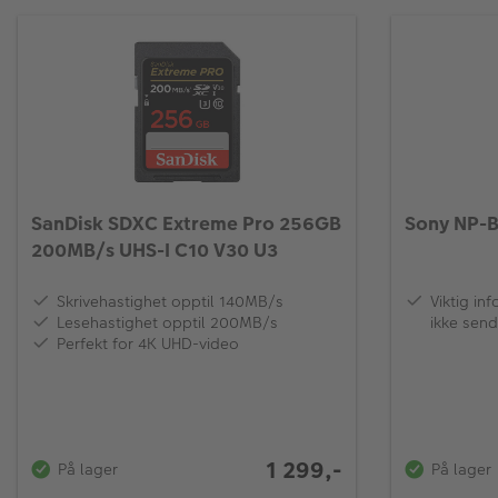
SanDisk SDXC Extreme Pro 256GB
Sony NP-B
200MB/s UHS-I C10 V30 U3
Skrivehastighet opptil 140MB/s
Viktig in
Lesehastighet opptil 200MB/s
ikke send
Perfekt for 4K UHD-video
ekspressl
(frakt med
1 299,-
På lager
På lager