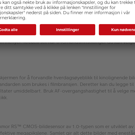
ingen du ønsker.
ed alle de riktige visuelle elementene fra starten av. Med Mi
m menyer. Kreativ stil har ti forhåndsinnstillinger du kan velg
kjermen for å forvandle hverdagsøyeblikk til kinolignende bi
darden som brukes i filmbransjen. Deretter kan du legge til 
ultater umiddelbart. Bruk AF-overgangshastighet til å velge me
ikk.
 Exmor RS™ CMOS-bildesensor av 1.0-typen som er utviklet a
ffektive megapikslene. Samlet gir alt dette bilder med enes