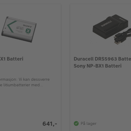
X1 Batteri
Duracell DRS5963 Batter
Sony NP-BX1 Batteri
formasjon: Vi kan dessverre
e litiumbatterier med
evering eller til Svalbard
 fly).
641,-
På lager