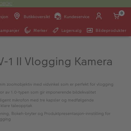
OTOBOK!
0
asjon
Butikkoversikt
Kundeservice
Kampanjer
Merker
Lagersalg
Bildeprodukter
Man -
09:00 -
14:00 -
Søndag:
Fre:
20:00
20:00
V-1 II Vlogging Kamera
E-post:
kundeservice@japanphoto.no
0mm zoomobjektiv med vidvinkel som er perfekt for vlogging
or av 1.0-typen som gir imponerende bildekvalitet
lligent mikrofon med tre kapsler og medfølgende
 klare taleopptak
ning, Bokeh-bryter og Produktpresentasjon-innstilling for
ogging