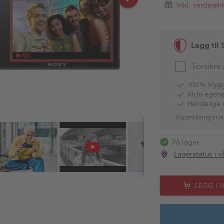
Inkl. verdisje
Legg til 
Forsikre
100% tryggh
Aldri egen
Hendelige 
SuperSikring er ik
På lager
Lagerstatus i v
LEGG I 