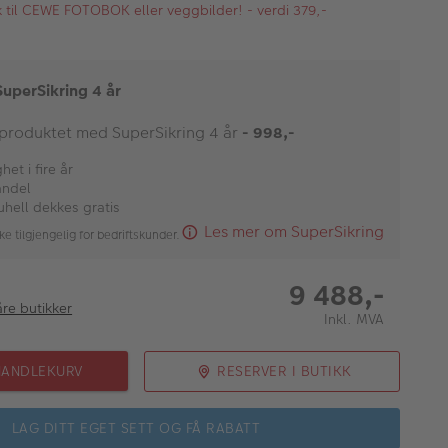
kk til CEWE FOTOBOK eller veggbilder! - verdi 379,-
SuperSikring 4 år
 produktet med SuperSikring 4 år
- 998,-
et i fire år
andel
uhell dekkes gratis
Les mer om SuperSikring
ke tilgjengelig for bedriftskunder.
9 488,-
åre butikker
Inkl. MVA
HANDLEKURV
RESERVER I BUTIKK
LAG DITT EGET SETT OG FÅ RABATT