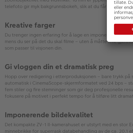
telefoto gir myk bakgrunnsbokeh, slik at du får den stemn
Kreative farger
Du trenger ingen erfaring for å lage en imponerende vlogg m
mens du ser på det du skal filme – uten å måtte lete gjenno
som passer til visjonen din.
Gi vloggen din et dramatisk preg
Hopp over redigering i etterproduksjonen – bare trykk på s
automatisk i CinemaScope-skjermformatet ved 24 bps – stan
fem stiler og fire stemninger som gir deg profesjonelle res
fokusere på motivet i perfekt tempo for å tilføre litt dramat
Imponerende bildekvalitet
Det kompakte ZV-1 II-kamerahuset er utstyrt med en stor
minnebrikke for superrask databehandling av de ca. 20,1 e