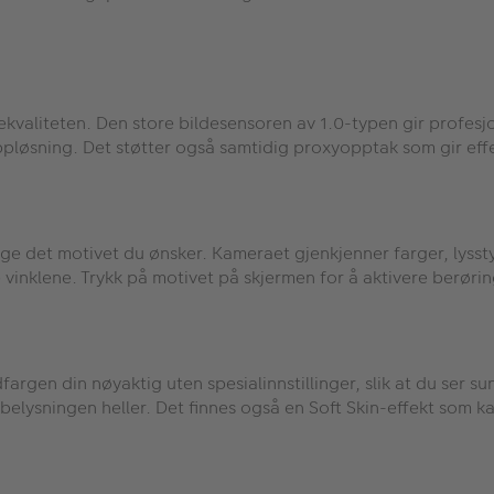
ldekvaliteten. Den store bildesensoren av 1.0-typen gir prof
-oppløsning. Det støtter også samtidig proxyopptak som gir eff
lge det motivet du ønsker. Kameraet gjenkjenner farger, lyssty
e vinklene. Trykk på motivet på skjermen for å aktivere berør
argen din nøyaktig uten spesialinnstillinger, slik at du ser su
 belysningen heller. Det finnes også en Soft Skin-effekt som kan