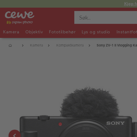
Kjøp f
Kamera
Objektiv
Fototilbehør
Lys og studio
Instantfo
Kamera
Kompaktkamera
Sony ZV-1 II Vlogging 