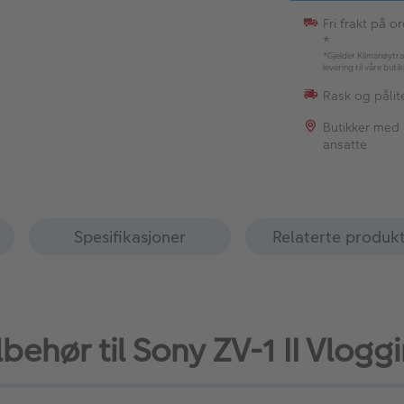
Fri frakt på o
*
*Gjelder Klimanøytra
levering til våre buti
Rask og pålite
Butikker med
ansatte
Spesifikasjoner
Relaterte produk
lbehør til Sony ZV-1 II Vlo