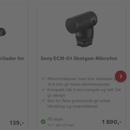
ilader for
Sony ECM-G1 Shotgun-Mikrofon
Mikrofonkapsel med stor diameter på
14,6 mm gir klare stemmeopptak
Kompakt (48,5 mm) lengde og lett (34
g) design
Sko for flere grensesnitt gir enkel
tilkobling og strømtilførsel
På lager
1 890,-
139,-
Kun 1 igjen på lager